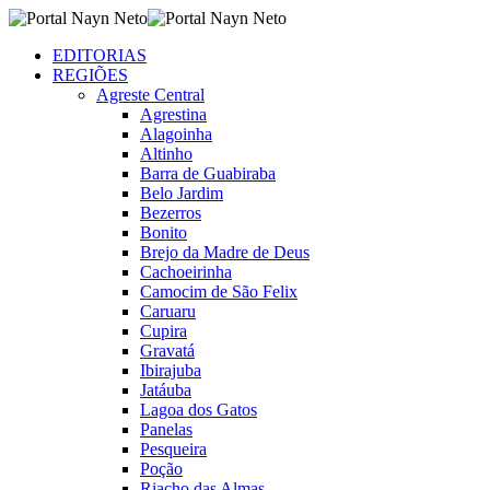
EDITORIAS
REGIÕES
Agreste Central
Agrestina
Alagoinha
Altinho
Barra de Guabiraba
Belo Jardim
Bezerros
Bonito
Brejo da Madre de Deus
Cachoeirinha
Camocim de São Felix
Caruaru
Cupira
Gravatá
Ibirajuba
Jatáuba
Lagoa dos Gatos
Panelas
Pesqueira
Poção
Riacho das Almas