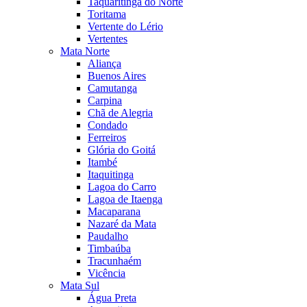
Taquaritinga do Norte
Toritama
Vertente do Lério
Vertentes
Mata Norte
Aliança
Buenos Aires
Camutanga
Carpina
Chã de Alegria
Condado
Ferreiros
Glória do Goitá
Itambé
Itaquitinga
Lagoa do Carro
Lagoa de Itaenga
Macaparana
Nazaré da Mata
Paudalho
Timbaúba
Tracunhaém
Vicência
Mata Sul
Água Preta