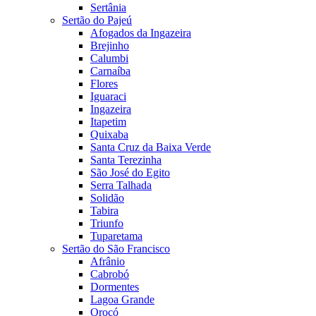
Sertânia
Sertão do Pajeú
Afogados da Ingazeira
Brejinho
Calumbi
Carnaíba
Flores
Iguaraci
Ingazeira
Itapetim
Quixaba
Santa Cruz da Baixa Verde
Santa Terezinha
São José do Egito
Serra Talhada
Solidão
Tabira
Triunfo
Tuparetama
Sertão do São Francisco
Afrânio
Cabrobó
Dormentes
Lagoa Grande
Orocó