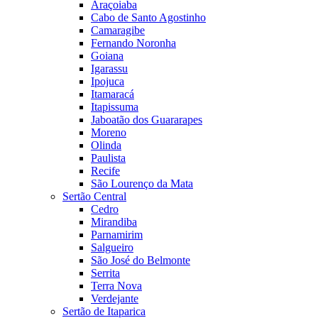
Araçoiaba
Cabo de Santo Agostinho
Camaragibe
Fernando Noronha
Goiana
Igarassu
Ipojuca
Itamaracá
Itapissuma
Jaboatão dos Guararapes
Moreno
Olinda
Paulista
Recife
São Lourenço da Mata
Sertão Central
Cedro
Mirandiba
Parnamirim
Salgueiro
São José do Belmonte
Serrita
Terra Nova
Verdejante
Sertão de Itaparica