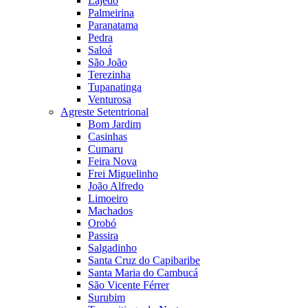
Lajedo
Palmeirina
Paranatama
Pedra
Saloá
São João
Terezinha
Tupanatinga
Venturosa
Agreste Setentrional
Bom Jardim
Casinhas
Cumaru
Feira Nova
Frei Miguelinho
João Alfredo
Limoeiro
Machados
Orobó
Passira
Salgadinho
Santa Cruz do Capibaribe
Santa Maria do Cambucá
São Vicente Férrer
Surubim