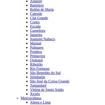
Amaraji
Barreiros
Belém de Maria
Catende
Chã Grande
Cortes
Escada
Gameleira
Jaqueira
Joaquim Nabuco
Maraial
Palmares
Pombos
Primavera
Quipapá
Ribeirão
Rio Formoso
São Benedito do Sul
Sirinhaém
São José da Coroa Grande
Tamandaré
Vitória de Santo Antão
Xexéu
Metropolitana
Abreu e Lima