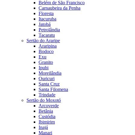
Belém de São Francisco
Carnaubeira da Penha
Floresta
Itacuruba
Jatobá
Petrolândia
Tacaratu
Sertão do Araripe
Araripina
Bodoco
Exu
Granito
Ipubi
Moreilândia
Ouricuri
Santa Cruz
Santa Filomena
Trindade
Sertão do Moxotó
Arcoverde
Betânia
Custódia
Ibimirim
Inajá
Manari