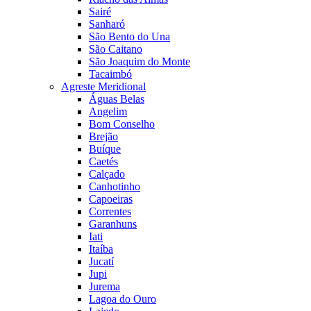
Sairé
Sanharó
São Bento do Una
São Caitano
São Joaquim do Monte
Tacaimbó
Agreste Meridional
Águas Belas
Angelim
Bom Conselho
Brejão
Buíque
Caetés
Calçado
Canhotinho
Capoeiras
Correntes
Garanhuns
Iati
Itaíba
Jucatí
Jupi
Jurema
Lagoa do Ouro