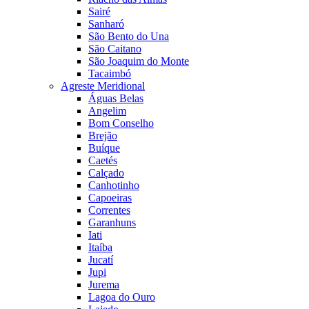
Sairé
Sanharó
São Bento do Una
São Caitano
São Joaquim do Monte
Tacaimbó
Agreste Meridional
Águas Belas
Angelim
Bom Conselho
Brejão
Buíque
Caetés
Calçado
Canhotinho
Capoeiras
Correntes
Garanhuns
Iati
Itaíba
Jucatí
Jupi
Jurema
Lagoa do Ouro