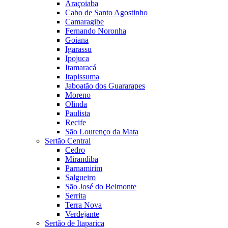
Araçoiaba
Cabo de Santo Agostinho
Camaragibe
Fernando Noronha
Goiana
Igarassu
Ipojuca
Itamaracá
Itapissuma
Jaboatão dos Guararapes
Moreno
Olinda
Paulista
Recife
São Lourenço da Mata
Sertão Central
Cedro
Mirandiba
Parnamirim
Salgueiro
São José do Belmonte
Serrita
Terra Nova
Verdejante
Sertão de Itaparica