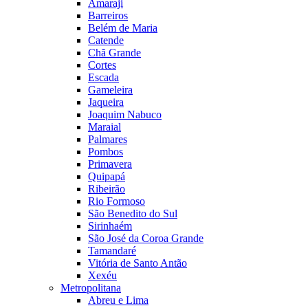
Amaraji
Barreiros
Belém de Maria
Catende
Chã Grande
Cortes
Escada
Gameleira
Jaqueira
Joaquim Nabuco
Maraial
Palmares
Pombos
Primavera
Quipapá
Ribeirão
Rio Formoso
São Benedito do Sul
Sirinhaém
São José da Coroa Grande
Tamandaré
Vitória de Santo Antão
Xexéu
Metropolitana
Abreu e Lima