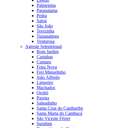
Lajedo
Palmeirina
Paranatama
Pedra
Saloá
São João
Terezinha
Tupanatinga
Venturosa
Agreste Setentrional
Bom Jardim
Casinhas
Cumaru
Feira Nova
Frei Miguelinho
João Alfredo
Limoeiro
Machados
Orobó
Passira
Salgadinho
Santa Cruz do Capibaribe
Santa Maria do Cambucá
São Vicente Férrer
Surubim