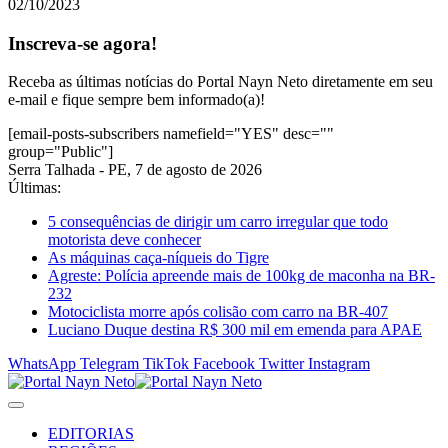
02/10/2023
Inscreva-se agora!
Receba as últimas notícias do Portal Nayn Neto diretamente em seu
e-mail e fique sempre bem informado(a)!
[email-posts-subscribers namefield="YES" desc=""
group="Public"]
Serra Talhada - PE, 7 de agosto de 2026
Últimas:
5 consequências de dirigir um carro irregular que todo
motorista deve conhecer
As máquinas caça-níqueis do Tigre
Agreste: Polícia apreende mais de 100kg de maconha na BR-
232
Motociclista morre após colisão com carro na BR-407
Luciano Duque destina R$ 300 mil em emenda para APAE
WhatsApp
Telegram
TikTok
Facebook
Twitter
Instagram
EDITORIAS