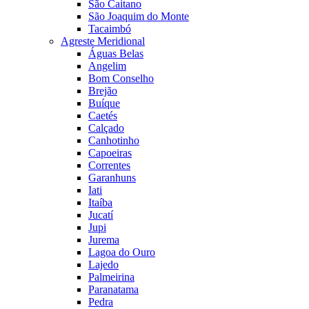
São Caitano
São Joaquim do Monte
Tacaimbó
Agreste Meridional
Águas Belas
Angelim
Bom Conselho
Brejão
Buíque
Caetés
Calçado
Canhotinho
Capoeiras
Correntes
Garanhuns
Iati
Itaíba
Jucatí
Jupi
Jurema
Lagoa do Ouro
Lajedo
Palmeirina
Paranatama
Pedra