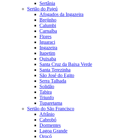
Sertânia
Sertão do Pajeú
Afogados da Ingazeira
Brejinho
Calumbi
Carnaíba
Flores
Iguaraci
Ingazeira
Itapetim
Quixaba
Santa Cruz da Baixa Verde
Santa Terezinha
São José do Egito
Serra Talhada
Solidão
Tabira
Triunfo
Tuparetama
Sertão do São Francisco
Afrânio
Cabrobó
Dormentes
Lagoa Grande
Orocó