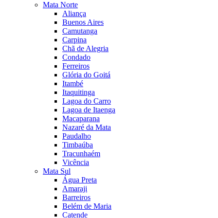
Mata Norte
Aliança
Buenos Aires
Camutanga
Carpina
Chã de Alegria
Condado
Ferreiros
Glória do Goitá
Itambé
Itaquitinga
Lagoa do Carro
Lagoa de Itaenga
Macaparana
Nazaré da Mata
Paudalho
Timbaúba
Tracunhaém
Vicência
Mata Sul
Água Preta
Amaraji
Barreiros
Belém de Maria
Catende