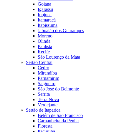
Goiana
Igarassu
Ipojuca
Itamaracá
Itapissuma
Jaboatão dos Guararapes
Moreno
Olinda
Paulista
Recife
São Lourenço da Mata
Sertão Central
Cedro
Mirandiba
Parnamirim
Salgueiro
São José do Belmonte
Serrita
Terra Nova
Verdejante
Sertão de Itaparica
Belém de São Francisco
Carnaubeira da Penha
Floresta
Itacuruba