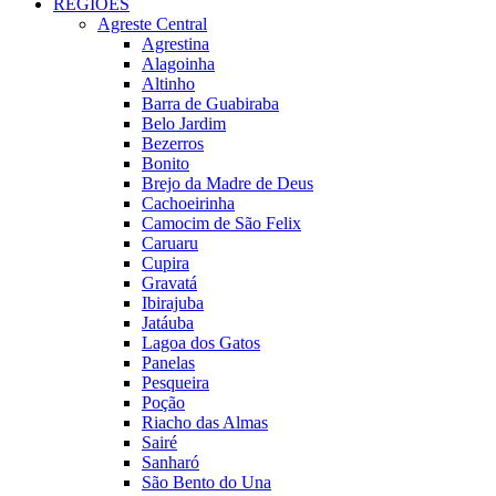
REGIÕES
Agreste Central
Agrestina
Alagoinha
Altinho
Barra de Guabiraba
Belo Jardim
Bezerros
Bonito
Brejo da Madre de Deus
Cachoeirinha
Camocim de São Felix
Caruaru
Cupira
Gravatá
Ibirajuba
Jatáuba
Lagoa dos Gatos
Panelas
Pesqueira
Poção
Riacho das Almas
Sairé
Sanharó
São Bento do Una