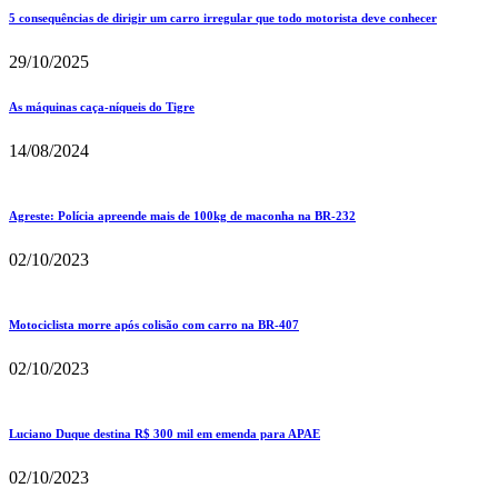
5 consequências de dirigir um carro irregular que todo motorista deve conhecer
29/10/2025
As máquinas caça-níqueis do Tigre
14/08/2024
Agreste: Polícia apreende mais de 100kg de maconha na BR-232
02/10/2023
Motociclista morre após colisão com carro na BR-407
02/10/2023
Luciano Duque destina R$ 300 mil em emenda para APAE
02/10/2023