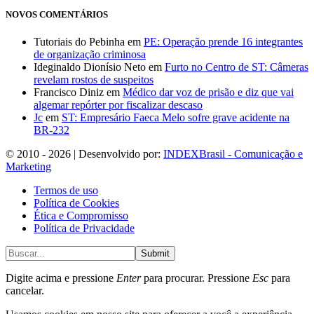
NOVOS COMENTÁRIOS
Tutoriais do Pebinha
em
PE: Operação prende 16 integrantes
de organização criminosa
Ideginaldo Dionísio Neto
em
Furto no Centro de ST: Câmeras
revelam rostos de suspeitos
Francisco Diniz
em
Médico dar voz de prisão e diz que vai
algemar repórter por fiscalizar descaso
Jc
em
ST: Empresário Faeca Melo sofre grave acidente na
BR-232
© 2010 - 2026 | Desenvolvido por:
INDEXBrasil - Comunicação e
Marketing
Termos de uso
Política de Cookies
Ética e Compromisso
Política de Privacidade
Submit
Digite acima e pressione
Enter
para procurar. Pressione
Esc
para
cancelar.