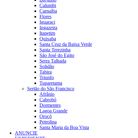
Calumbi
Carnaíba
Flores
Iguaraci
Ingazeira
Itapetim
Quixaba
Santa Cruz da Baixa Verde
Santa Terezinha
São José do Egito
Serra Talhada
Solidão
Tabira
Triunfo
Tuparetama
Sertão do São Francisco
Afrânio
Cabrobó
Dormentes
Lagoa Grande
Orocó
Petrolina
Santa Maria da Boa Vista
ANUNCIE