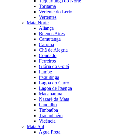
Taquaritinga do Norte
Toritama
Vertente do Lério
Vertentes
Mata Norte
Aliança
Buenos Aires
Camutanga
Carpina
Chã de Alegria
Condado
Ferreiros
Glória do Goitá
Itambé
Itaquitinga
Lagoa do Carro
Lagoa de Itaenga
Macaparana
Nazaré da Mata
Paudalho
Timbaúba
Tracunhaém
Vicência
Mata Sul
Água Preta