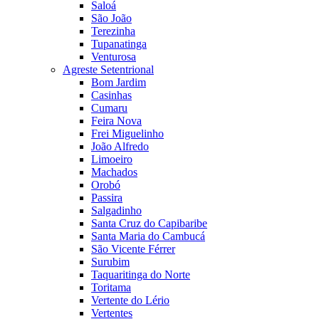
Saloá
São João
Terezinha
Tupanatinga
Venturosa
Agreste Setentrional
Bom Jardim
Casinhas
Cumaru
Feira Nova
Frei Miguelinho
João Alfredo
Limoeiro
Machados
Orobó
Passira
Salgadinho
Santa Cruz do Capibaribe
Santa Maria do Cambucá
São Vicente Férrer
Surubim
Taquaritinga do Norte
Toritama
Vertente do Lério
Vertentes