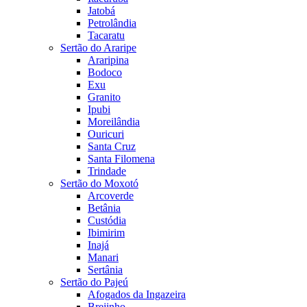
Jatobá
Petrolândia
Tacaratu
Sertão do Araripe
Araripina
Bodoco
Exu
Granito
Ipubi
Moreilândia
Ouricuri
Santa Cruz
Santa Filomena
Trindade
Sertão do Moxotó
Arcoverde
Betânia
Custódia
Ibimirim
Inajá
Manari
Sertânia
Sertão do Pajeú
Afogados da Ingazeira
Brejinho