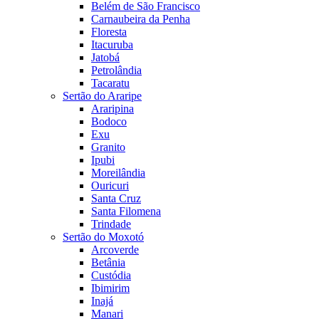
Belém de São Francisco
Carnaubeira da Penha
Floresta
Itacuruba
Jatobá
Petrolândia
Tacaratu
Sertão do Araripe
Araripina
Bodoco
Exu
Granito
Ipubi
Moreilândia
Ouricuri
Santa Cruz
Santa Filomena
Trindade
Sertão do Moxotó
Arcoverde
Betânia
Custódia
Ibimirim
Inajá
Manari