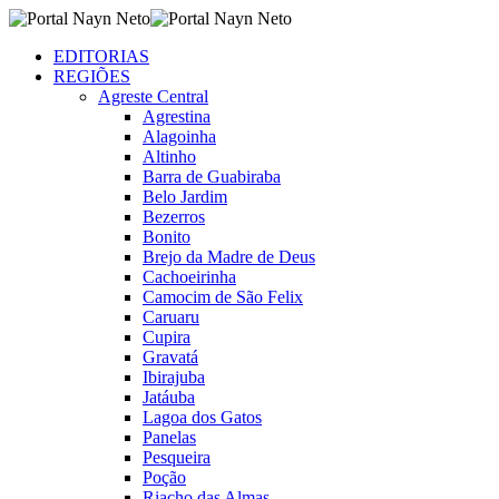
EDITORIAS
REGIÕES
Agreste Central
Agrestina
Alagoinha
Altinho
Barra de Guabiraba
Belo Jardim
Bezerros
Bonito
Brejo da Madre de Deus
Cachoeirinha
Camocim de São Felix
Caruaru
Cupira
Gravatá
Ibirajuba
Jatáuba
Lagoa dos Gatos
Panelas
Pesqueira
Poção
Riacho das Almas