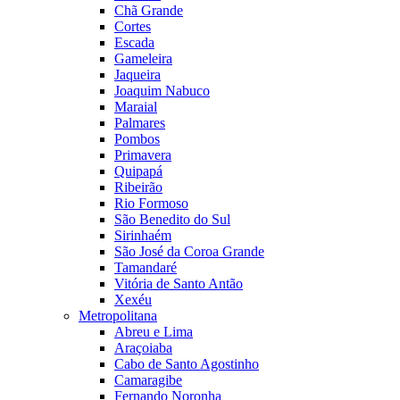
Chã Grande
Cortes
Escada
Gameleira
Jaqueira
Joaquim Nabuco
Maraial
Palmares
Pombos
Primavera
Quipapá
Ribeirão
Rio Formoso
São Benedito do Sul
Sirinhaém
São José da Coroa Grande
Tamandaré
Vitória de Santo Antão
Xexéu
Metropolitana
Abreu e Lima
Araçoiaba
Cabo de Santo Agostinho
Camaragibe
Fernando Noronha