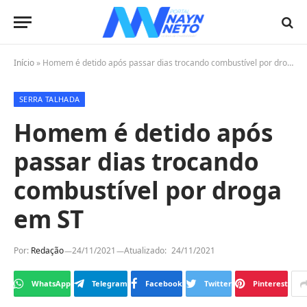
Início
»
Homem é detido após passar dias trocando combustível por droga em ST
SERRA TALHADA
Homem é detido após
passar dias trocando
combustível por droga
em ST
Por:
Redação
24/11/2021
Atualizado:
24/11/2021
WhatsApp
Telegram
Facebook
Twitter
Pinterest