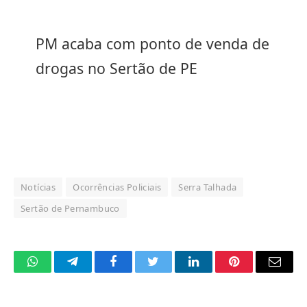
PM acaba com ponto de venda de
drogas no Sertão de PE
Notícias
Ocorrências Policiais
Serra Talhada
Sertão de Pernambuco
WhatsApp
Telegram
Facebook
Twitter
LinkedIn
Pinterest
Email