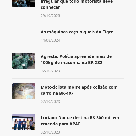
irregular que todo motorista deve
conhecer
29/10/2025
As máquinas caça-níqueis do Tigre
14/08/2024
Agreste: Polícia apreende mais de
100kg de maconha na BR-232
02/10/2023
Motociclista morre após colisão com
carro na BR-407
02/10/2023
Luciano Duque destina R$ 300 mil em
emenda para APAE
02/10/2023