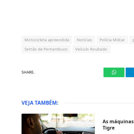
Motocicleta apreendida
Notícias
Polícia Militar
Sertão de Pernambuco
Veículo Roubado
SHARE.
WhatsAp
VEJA TAMBÉM:
As máquinas 
Tigre