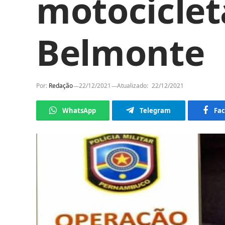
motociclet
Belmonte
Por:
Redação
22/12/2021
Atualizado:
22/12/2021
WhatsApp
Telegram
Fa