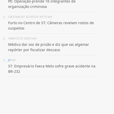
PE: Operação prende 16 integrantes de
organização criminosa
em
IDEGINALDO DIONÍSIO NETO
Furto no Centro de ST: Câmeras revelam rostos de
suspeitos
em
FRANCISCO DINIZ
Médico dar voz de prisão e diz que vai algemar
repórter por fiscalizar descaso
em
JC
ST: Empresário Faeca Melo sofre grave acidente na
BR-232