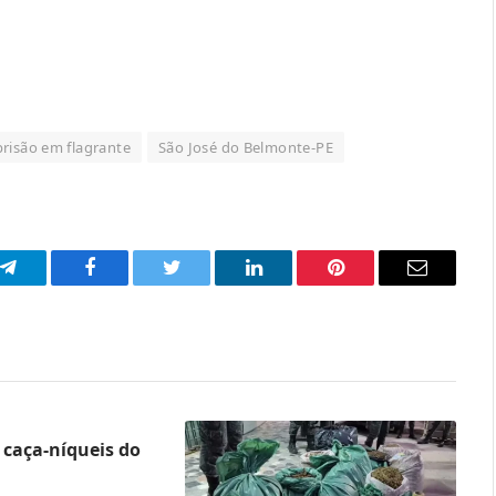
prisão em flagrante
São José do Belmonte-PE
p
Telegram
Facebook
Twitter
LinkedIn
Pinterest
Email
caça-níqueis do