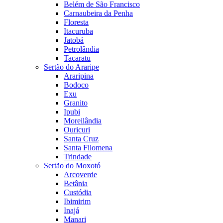
Belém de São Francisco
Carnaubeira da Penha
Floresta
Itacuruba
Jatobá
Petrolândia
Tacaratu
Sertão do Araripe
Araripina
Bodoco
Exu
Granito
Ipubi
Moreilândia
Ouricuri
Santa Cruz
Santa Filomena
Trindade
Sertão do Moxotó
Arcoverde
Betânia
Custódia
Ibimirim
Inajá
Manari