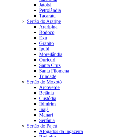
Jatobá
Petrolândia
Tacaratu
Sertão do Araripe
Araripina
Bodoco
Exu
Granito
Ipubi
Moreilândia
Ouricuri
Santa Cruz
Santa Filomena
Trindade
Sertão do Moxotó
Arcoverde
Betânia
Custódia
Ibimirim
Inajá
Manari
Sertânia
Sertão do Pajeú
Afogados da Ingazeira
Brejinho