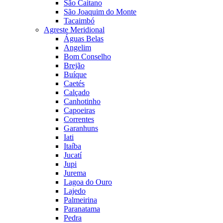
São Caitano
São Joaquim do Monte
Tacaimbó
Agreste Meridional
Águas Belas
Angelim
Bom Conselho
Brejão
Buíque
Caetés
Calçado
Canhotinho
Capoeiras
Correntes
Garanhuns
Iati
Itaíba
Jucatí
Jupi
Jurema
Lagoa do Ouro
Lajedo
Palmeirina
Paranatama
Pedra