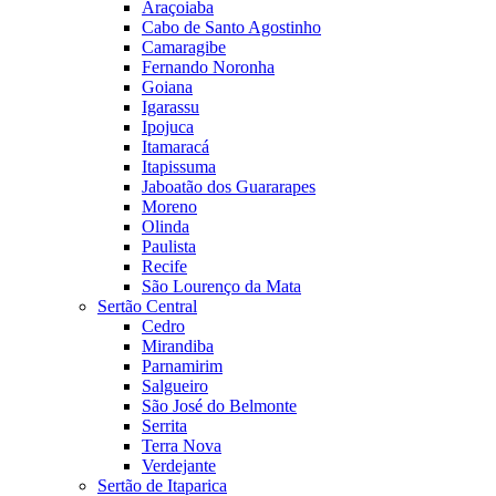
Araçoiaba
Cabo de Santo Agostinho
Camaragibe
Fernando Noronha
Goiana
Igarassu
Ipojuca
Itamaracá
Itapissuma
Jaboatão dos Guararapes
Moreno
Olinda
Paulista
Recife
São Lourenço da Mata
Sertão Central
Cedro
Mirandiba
Parnamirim
Salgueiro
São José do Belmonte
Serrita
Terra Nova
Verdejante
Sertão de Itaparica