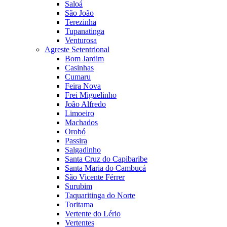
Saloá
São João
Terezinha
Tupanatinga
Venturosa
Agreste Setentrional
Bom Jardim
Casinhas
Cumaru
Feira Nova
Frei Miguelinho
João Alfredo
Limoeiro
Machados
Orobó
Passira
Salgadinho
Santa Cruz do Capibaribe
Santa Maria do Cambucá
São Vicente Férrer
Surubim
Taquaritinga do Norte
Toritama
Vertente do Lério
Vertentes