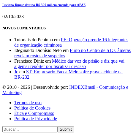
Luciano Duque destina R$ 300 mil em emenda para APAE
02/10/2023
NOVOS COMENTÁRIOS
Tutoriais do Pebinha
em
PE: Operação prende 16 integrantes
de organização criminosa
Ideginaldo Dionísio Neto
em
Furto no Centro de ST: Câmeras
revelam rostos de suspeitos
Francisco Diniz
em
Médico dar voz de prisão e diz que vai
algemar repórter por fiscalizar descaso
Jc
em
ST: Empresário Faeca Melo sofre grave acidente na
BR-232
© 2010 - 2026 | Desenvolvido por:
INDEXBrasil - Comunicação e
Marketing
Termos de uso
Política de Cookies
Ética e Compromisso
Política de Privacidade
Submit