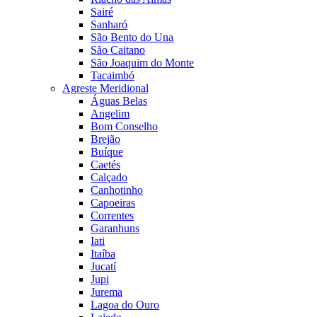
Sairé
Sanharó
São Bento do Una
São Caitano
São Joaquim do Monte
Tacaimbó
Agreste Meridional
Águas Belas
Angelim
Bom Conselho
Brejão
Buíque
Caetés
Calçado
Canhotinho
Capoeiras
Correntes
Garanhuns
Iati
Itaíba
Jucatí
Jupi
Jurema
Lagoa do Ouro