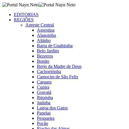
EDITORIAS
REGIÕES
Agreste Central
Agrestina
Alagoinha
Altinho
Barra de Guabiraba
Belo Jardim
Bezerros
Bonito
Brejo da Madre de Deus
Cachoeirinha
Camocim de São Felix
Caruaru
Cupira
Gravatá
Ibirajuba
Jatáuba
Lagoa dos Gatos
Panelas
Pesqueira
Poção
Riacho das Almas