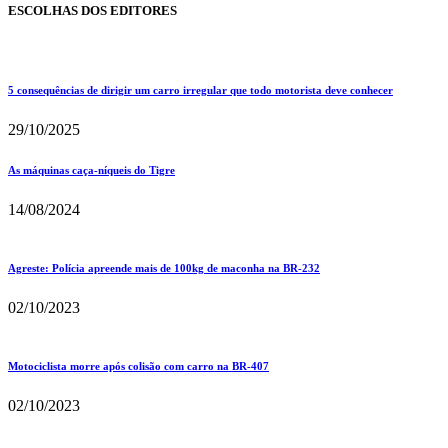
ESCOLHAS DOS EDITORES
5 consequências de dirigir um carro irregular que todo motorista deve conhecer
29/10/2025
As máquinas caça-níqueis do Tigre
14/08/2024
Agreste: Polícia apreende mais de 100kg de maconha na BR-232
02/10/2023
Motociclista morre após colisão com carro na BR-407
02/10/2023