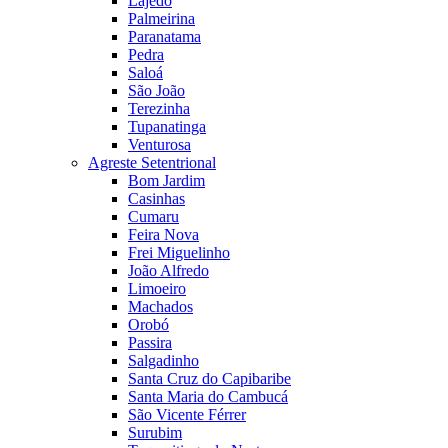
Lajedo
Palmeirina
Paranatama
Pedra
Saloá
São João
Terezinha
Tupanatinga
Venturosa
Agreste Setentrional
Bom Jardim
Casinhas
Cumaru
Feira Nova
Frei Miguelinho
João Alfredo
Limoeiro
Machados
Orobó
Passira
Salgadinho
Santa Cruz do Capibaribe
Santa Maria do Cambucá
São Vicente Férrer
Surubim