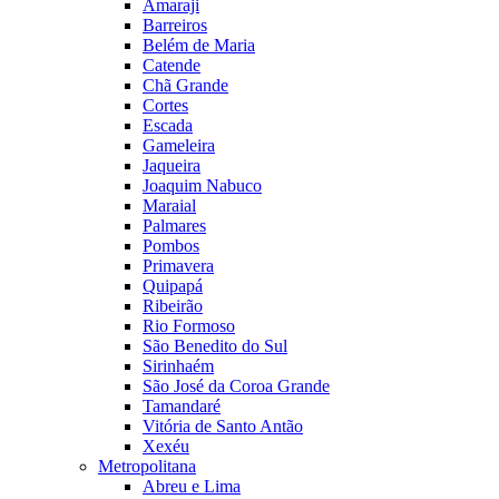
Amaraji
Barreiros
Belém de Maria
Catende
Chã Grande
Cortes
Escada
Gameleira
Jaqueira
Joaquim Nabuco
Maraial
Palmares
Pombos
Primavera
Quipapá
Ribeirão
Rio Formoso
São Benedito do Sul
Sirinhaém
São José da Coroa Grande
Tamandaré
Vitória de Santo Antão
Xexéu
Metropolitana
Abreu e Lima