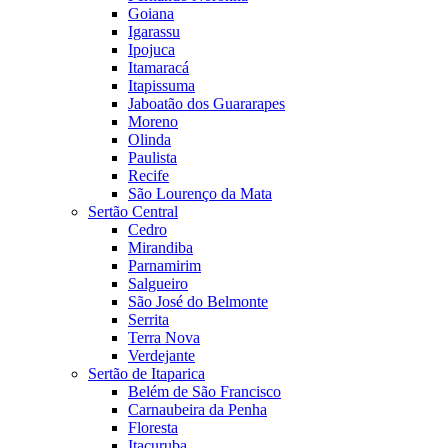
Goiana
Igarassu
Ipojuca
Itamaracá
Itapissuma
Jaboatão dos Guararapes
Moreno
Olinda
Paulista
Recife
São Lourenço da Mata
Sertão Central
Cedro
Mirandiba
Parnamirim
Salgueiro
São José do Belmonte
Serrita
Terra Nova
Verdejante
Sertão de Itaparica
Belém de São Francisco
Carnaubeira da Penha
Floresta
Itacuruba