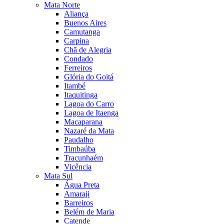
Mata Norte
Aliança
Buenos Aires
Camutanga
Carpina
Chã de Alegria
Condado
Ferreiros
Glória do Goitá
Itambé
Itaquitinga
Lagoa do Carro
Lagoa de Itaenga
Macaparana
Nazaré da Mata
Paudalho
Timbaúba
Tracunhaém
Vicência
Mata Sul
Água Preta
Amaraji
Barreiros
Belém de Maria
Catende