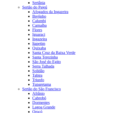
Sertânia
Sertão do Pajeú
Afogados da Ingazeira
Brejinho
Calumbi
Carnaíba
Flores
Iguaraci
Ingazeira
Itapetim
Quixaba
Santa Cruz da Baixa Verde
Santa Terezinha
São José do Egito
Serra Talhada
Solidão
Tabira
Triunfo
Tuparetama
Sertão do São Francisco
Afrânio
Cabrobó
Dormentes
Lagoa Grande
Orocó