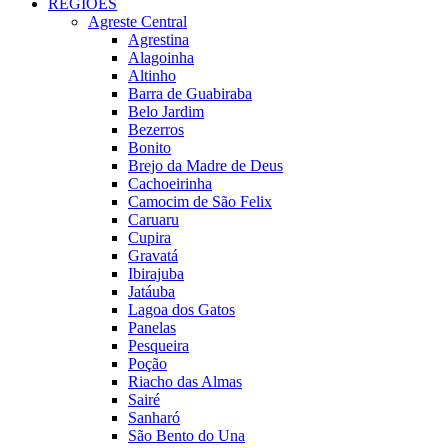
REGIÕES
Agreste Central
Agrestina
Alagoinha
Altinho
Barra de Guabiraba
Belo Jardim
Bezerros
Bonito
Brejo da Madre de Deus
Cachoeirinha
Camocim de São Felix
Caruaru
Cupira
Gravatá
Ibirajuba
Jatáuba
Lagoa dos Gatos
Panelas
Pesqueira
Poção
Riacho das Almas
Sairé
Sanharó
São Bento do Una