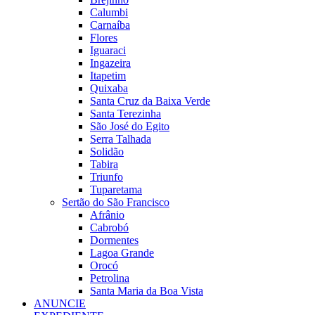
Calumbi
Carnaíba
Flores
Iguaraci
Ingazeira
Itapetim
Quixaba
Santa Cruz da Baixa Verde
Santa Terezinha
São José do Egito
Serra Talhada
Solidão
Tabira
Triunfo
Tuparetama
Sertão do São Francisco
Afrânio
Cabrobó
Dormentes
Lagoa Grande
Orocó
Petrolina
Santa Maria da Boa Vista
ANUNCIE