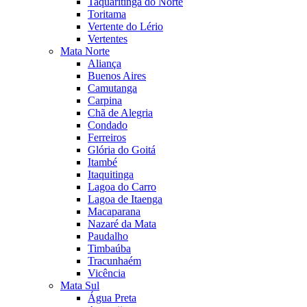
Taquaritinga do Norte
Toritama
Vertente do Lério
Vertentes
Mata Norte
Aliança
Buenos Aires
Camutanga
Carpina
Chã de Alegria
Condado
Ferreiros
Glória do Goitá
Itambé
Itaquitinga
Lagoa do Carro
Lagoa de Itaenga
Macaparana
Nazaré da Mata
Paudalho
Timbaúba
Tracunhaém
Vicência
Mata Sul
Água Preta