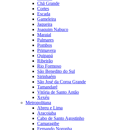
Chã Grande
Cortes
Escada
Gameleira
Jaqueira
Joaquim Nabuco
Maraial
Palmares
Pombos
Primavera
Quipapá
Ribeirão
Rio Formoso
São Benedito do Sul
Sirinhaém
São José da Coroa Grande
Tamandaré
Vitória de Santo Antão
Xexéu
Metropolitana
Abreu e Lima
Araçoiaba
Cabo de Santo Agostinho
Camaragibe
Fernando Noronha