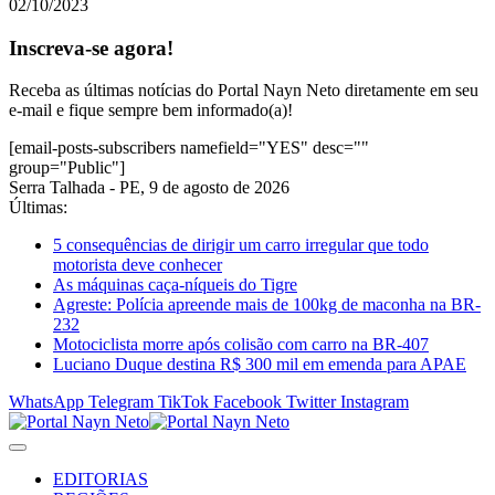
02/10/2023
Inscreva-se agora!
Receba as últimas notícias do Portal Nayn Neto diretamente em seu
e-mail e fique sempre bem informado(a)!
[email-posts-subscribers namefield="YES" desc=""
group="Public"]
Serra Talhada - PE, 9 de agosto de 2026
Últimas:
5 consequências de dirigir um carro irregular que todo
motorista deve conhecer
As máquinas caça-níqueis do Tigre
Agreste: Polícia apreende mais de 100kg de maconha na BR-
232
Motociclista morre após colisão com carro na BR-407
Luciano Duque destina R$ 300 mil em emenda para APAE
WhatsApp
Telegram
TikTok
Facebook
Twitter
Instagram
EDITORIAS