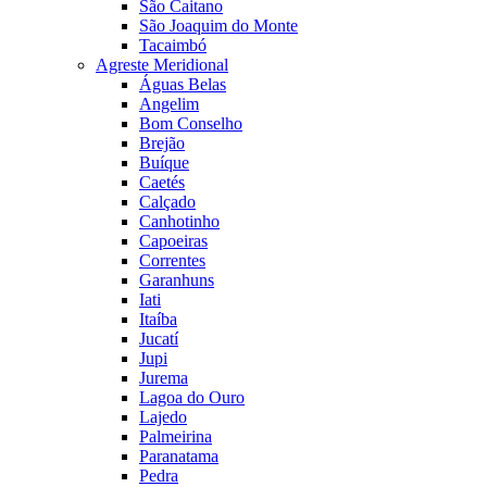
São Caitano
São Joaquim do Monte
Tacaimbó
Agreste Meridional
Águas Belas
Angelim
Bom Conselho
Brejão
Buíque
Caetés
Calçado
Canhotinho
Capoeiras
Correntes
Garanhuns
Iati
Itaíba
Jucatí
Jupi
Jurema
Lagoa do Ouro
Lajedo
Palmeirina
Paranatama
Pedra