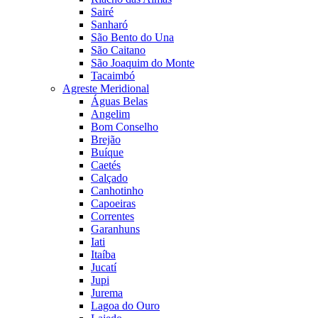
Sairé
Sanharó
São Bento do Una
São Caitano
São Joaquim do Monte
Tacaimbó
Agreste Meridional
Águas Belas
Angelim
Bom Conselho
Brejão
Buíque
Caetés
Calçado
Canhotinho
Capoeiras
Correntes
Garanhuns
Iati
Itaíba
Jucatí
Jupi
Jurema
Lagoa do Ouro