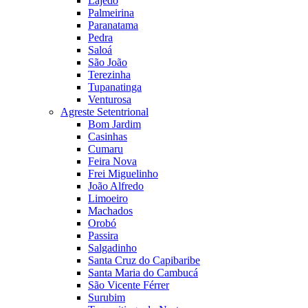
Lajedo
Palmeirina
Paranatama
Pedra
Saloá
São João
Terezinha
Tupanatinga
Venturosa
Agreste Setentrional
Bom Jardim
Casinhas
Cumaru
Feira Nova
Frei Miguelinho
João Alfredo
Limoeiro
Machados
Orobó
Passira
Salgadinho
Santa Cruz do Capibaribe
Santa Maria do Cambucá
São Vicente Férrer
Surubim