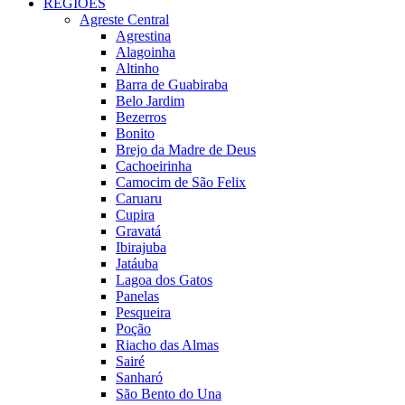
REGIÕES
Agreste Central
Agrestina
Alagoinha
Altinho
Barra de Guabiraba
Belo Jardim
Bezerros
Bonito
Brejo da Madre de Deus
Cachoeirinha
Camocim de São Felix
Caruaru
Cupira
Gravatá
Ibirajuba
Jatáuba
Lagoa dos Gatos
Panelas
Pesqueira
Poção
Riacho das Almas
Sairé
Sanharó
São Bento do Una