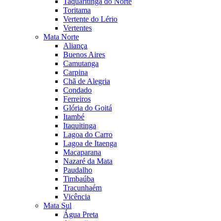
Taquaritinga do Norte
Toritama
Vertente do Lério
Vertentes
Mata Norte
Aliança
Buenos Aires
Camutanga
Carpina
Chã de Alegria
Condado
Ferreiros
Glória do Goitá
Itambé
Itaquitinga
Lagoa do Carro
Lagoa de Itaenga
Macaparana
Nazaré da Mata
Paudalho
Timbaúba
Tracunhaém
Vicência
Mata Sul
Água Preta