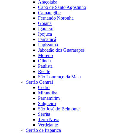
Araçoiaba
Cabo de Santo Agostinho
Camaragibe
Fernando Noronha
Goiana
Igarassu
Ipojuca
Itamaracá
Itapissuma
Jaboatão dos Guararapes
Moreno
Olinda
Paulista
Recife
São Lourenço da Mata
Sertão Central
Cedro
Mirandiba
Parnamirim
Salgueiro
São José do Belmonte
Serrita
Terra Nova
Verdejante
Sertão de Itaparica