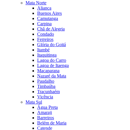
Mata Norte
Aliança
Buenos Aires
Camutanga
Carpina
Chã de Alegria
Condado
Ferreiros
Glória do Goitá
Itambé
Itaquitinga
Lagoa do Carro
Lagoa de Itaenga
Macaparana
Nazaré da Mata
Paudalho
Timbaúba
Tracunhaém
Vicência
Mata Sul
Água Preta
Amaraji
Barreiros
Belém de Maria
Catende