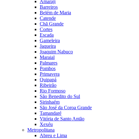
Amaraji
Barreiros
Belém de Maria
Catende
Chã Grande
Cortes
Escada
Gameleira
Jaqueira
Joaquim Nabuco
Maraial
Palmares
Pombos
Primavera
Quipapá
Ribeirão
Rio Formoso
São Benedito do Sul
Sirinhaém
São José da Coroa Grande
Tamandaré
Vitória de Santo Antão
Xexéu
Metropolitana
Abreu e Lima