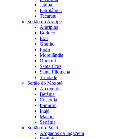
Jatobá
Petrolândia
Tacaratu
Sertão do Araripe
Araripina
Bodoco
Exu
Granito
Ipubi
Moreilândia
Ouricuri
Santa Cruz
Santa Filomena
Trindade
Sertão do Moxotó
Arcoverde
Betânia
Custódia
Ibimirim
Inajá
Manari
Sertânia
Sertão do Pajeú
Afogados da Ingazeira
Brejinho