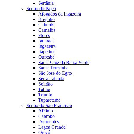
Sertânia
Sertão do Pajeú
Afogados da Ingazeira
Brejinho
Calumbi
Carnaíba
Flores
Iguaraci
Ingazeira
Itapetim
Quixaba
Santa Cruz da Baixa Verde
Santa Terezinha
São José do Egito
Serra Talhada
Solidão
Tabira
Triunfo
Tuparetama
Sertão do São Francisco
Afrânio
Cabrobó
Dormentes
Lagoa Grande
Orocó