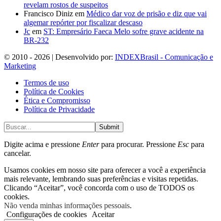
revelam rostos de suspeitos
Francisco Diniz
em
Médico dar voz de prisão e diz que vai
algemar repórter por fiscalizar descaso
Jc
em
ST: Empresário Faeca Melo sofre grave acidente na
BR-232
© 2010 - 2026 | Desenvolvido por:
INDEXBrasil - Comunicação e
Marketing
Termos de uso
Política de Cookies
Ética e Compromisso
Política de Privacidade
Submit
Digite acima e pressione
Enter
para procurar. Pressione
Esc
para
cancelar.
Usamos cookies em nosso site para oferecer a você a experiência
mais relevante, lembrando suas preferências e visitas repetidas.
Clicando “Aceitar”, você concorda com o uso de TODOS os
cookies.
Não venda minhas informações pessoais
.
Configurações de cookies
Aceitar