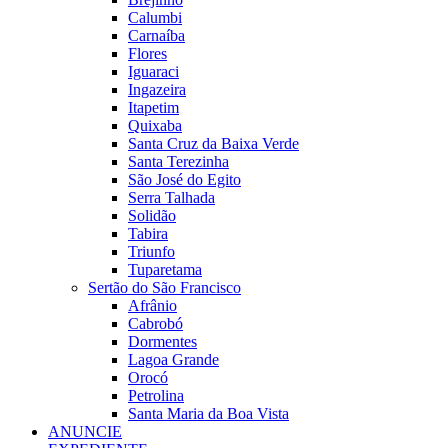
Calumbi
Carnaíba
Flores
Iguaraci
Ingazeira
Itapetim
Quixaba
Santa Cruz da Baixa Verde
Santa Terezinha
São José do Egito
Serra Talhada
Solidão
Tabira
Triunfo
Tuparetama
Sertão do São Francisco
Afrânio
Cabrobó
Dormentes
Lagoa Grande
Orocó
Petrolina
Santa Maria da Boa Vista
ANUNCIE