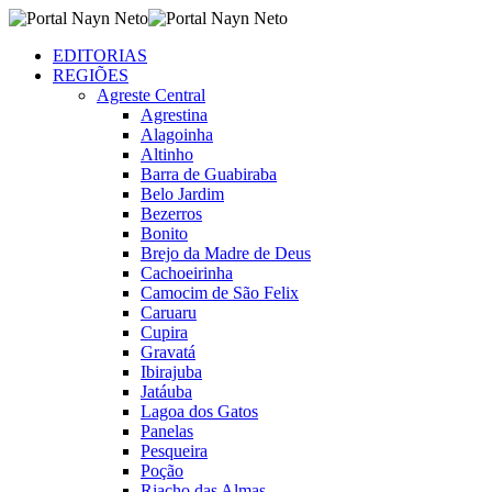
EDITORIAS
REGIÕES
Agreste Central
Agrestina
Alagoinha
Altinho
Barra de Guabiraba
Belo Jardim
Bezerros
Bonito
Brejo da Madre de Deus
Cachoeirinha
Camocim de São Felix
Caruaru
Cupira
Gravatá
Ibirajuba
Jatáuba
Lagoa dos Gatos
Panelas
Pesqueira
Poção
Riacho das Almas