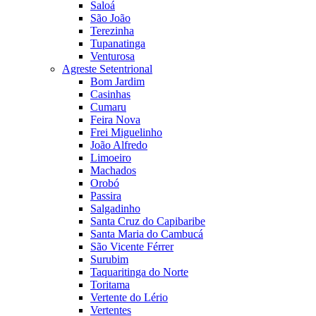
Saloá
São João
Terezinha
Tupanatinga
Venturosa
Agreste Setentrional
Bom Jardim
Casinhas
Cumaru
Feira Nova
Frei Miguelinho
João Alfredo
Limoeiro
Machados
Orobó
Passira
Salgadinho
Santa Cruz do Capibaribe
Santa Maria do Cambucá
São Vicente Férrer
Surubim
Taquaritinga do Norte
Toritama
Vertente do Lério
Vertentes