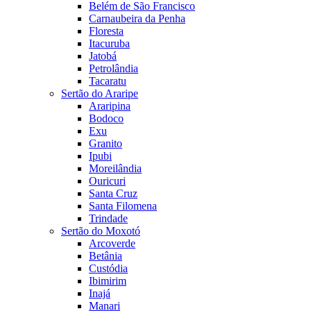
Belém de São Francisco
Carnaubeira da Penha
Floresta
Itacuruba
Jatobá
Petrolândia
Tacaratu
Sertão do Araripe
Araripina
Bodoco
Exu
Granito
Ipubi
Moreilândia
Ouricuri
Santa Cruz
Santa Filomena
Trindade
Sertão do Moxotó
Arcoverde
Betânia
Custódia
Ibimirim
Inajá
Manari