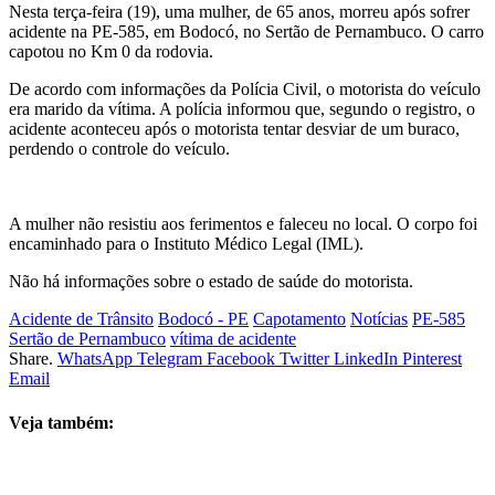
Nesta terça-feira (19), uma mulher, de 65 anos, morreu após sofrer
acidente na PE-585, em Bodocó, no Sertão de Pernambuco. O carro
capotou no Km 0 da rodovia.
De acordo com informações da Polícia Civil, o motorista do veículo
era marido da vítima. A polícia informou que, segundo o registro, o
acidente aconteceu após o motorista tentar desviar de um buraco,
perdendo o controle do veículo.
A mulher não resistiu aos ferimentos e faleceu no local. O corpo foi
encaminhado para o Instituto Médico Legal (IML).
Não há informações sobre o estado de saúde do motorista.
Acidente de Trânsito
Bodocó - PE
Capotamento
Notícias
PE-585
Sertão de Pernambuco
vítima de acidente
Share.
WhatsApp
Telegram
Facebook
Twitter
LinkedIn
Pinterest
Email
Veja também: