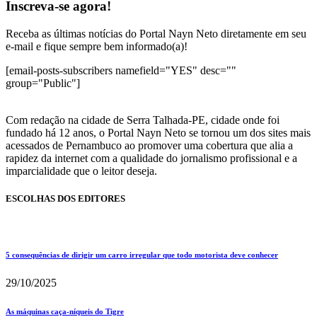
Inscreva-se agora!
Receba as últimas notícias do Portal Nayn Neto diretamente em seu
e-mail e fique sempre bem informado(a)!
[email-posts-subscribers namefield="YES" desc=""
group="Public"]
Com redação na cidade de Serra Talhada-PE, cidade onde foi
fundado há 12 anos, o Portal Nayn Neto se tornou um dos sites mais
acessados de Pernambuco ao promover uma cobertura que alia a
rapidez da internet com a qualidade do jornalismo profissional e a
imparcialidade que o leitor deseja.
ESCOLHAS DOS EDITORES
5 consequências de dirigir um carro irregular que todo motorista deve conhecer
29/10/2025
As máquinas caça-níqueis do Tigre