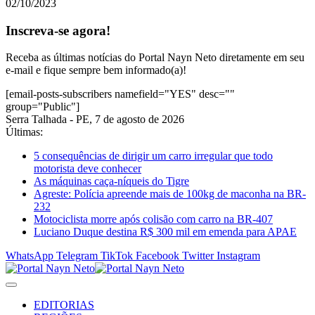
02/10/2023
Inscreva-se agora!
Receba as últimas notícias do Portal Nayn Neto diretamente em seu
e-mail e fique sempre bem informado(a)!
[email-posts-subscribers namefield="YES" desc=""
group="Public"]
Serra Talhada - PE, 7 de agosto de 2026
Últimas:
5 consequências de dirigir um carro irregular que todo
motorista deve conhecer
As máquinas caça-níqueis do Tigre
Agreste: Polícia apreende mais de 100kg de maconha na BR-
232
Motociclista morre após colisão com carro na BR-407
Luciano Duque destina R$ 300 mil em emenda para APAE
WhatsApp
Telegram
TikTok
Facebook
Twitter
Instagram
EDITORIAS