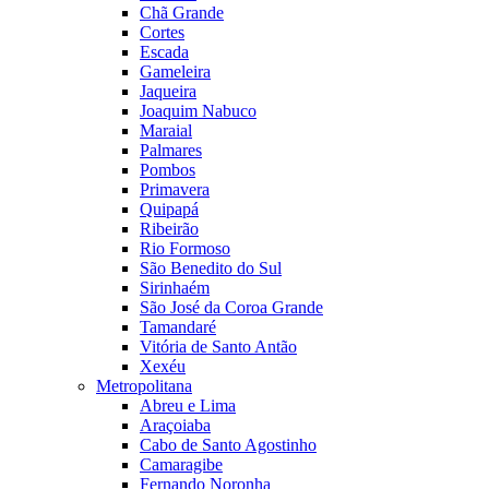
Chã Grande
Cortes
Escada
Gameleira
Jaqueira
Joaquim Nabuco
Maraial
Palmares
Pombos
Primavera
Quipapá
Ribeirão
Rio Formoso
São Benedito do Sul
Sirinhaém
São José da Coroa Grande
Tamandaré
Vitória de Santo Antão
Xexéu
Metropolitana
Abreu e Lima
Araçoiaba
Cabo de Santo Agostinho
Camaragibe
Fernando Noronha