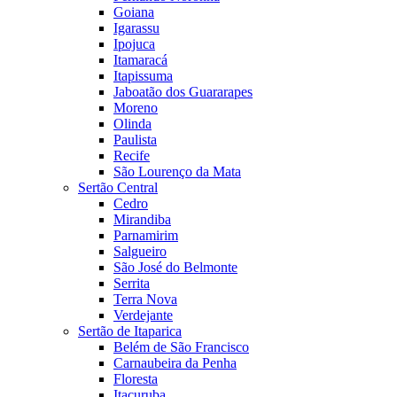
Goiana
Igarassu
Ipojuca
Itamaracá
Itapissuma
Jaboatão dos Guararapes
Moreno
Olinda
Paulista
Recife
São Lourenço da Mata
Sertão Central
Cedro
Mirandiba
Parnamirim
Salgueiro
São José do Belmonte
Serrita
Terra Nova
Verdejante
Sertão de Itaparica
Belém de São Francisco
Carnaubeira da Penha
Floresta
Itacuruba