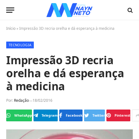
Início
»
Impressão 3D recria orelha e dá esperança à medicina
TECNOLOGIA
Impressão 3D recria
orelha e dá esperança
à medicina
Por:
Redação
18/02/2016
WhatsApp
Telegram
Facebook
Twitter
Pinterest