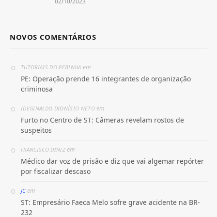
02/10/2023
NOVOS COMENTÁRIOS
em
TUTORIAIS DO PEBINHA
PE: Operação prende 16 integrantes de organização
criminosa
em
IDEGINALDO DIONÍSIO NETO
Furto no Centro de ST: Câmeras revelam rostos de
suspeitos
em
FRANCISCO DINIZ
Médico dar voz de prisão e diz que vai algemar repórter
por fiscalizar descaso
em
JC
ST: Empresário Faeca Melo sofre grave acidente na BR-
232