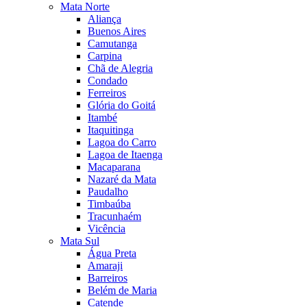
Mata Norte
Aliança
Buenos Aires
Camutanga
Carpina
Chã de Alegria
Condado
Ferreiros
Glória do Goitá
Itambé
Itaquitinga
Lagoa do Carro
Lagoa de Itaenga
Macaparana
Nazaré da Mata
Paudalho
Timbaúba
Tracunhaém
Vicência
Mata Sul
Água Preta
Amaraji
Barreiros
Belém de Maria
Catende