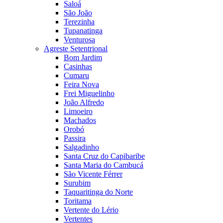
Saloá
São João
Terezinha
Tupanatinga
Venturosa
Agreste Setentrional
Bom Jardim
Casinhas
Cumaru
Feira Nova
Frei Miguelinho
João Alfredo
Limoeiro
Machados
Orobó
Passira
Salgadinho
Santa Cruz do Capibaribe
Santa Maria do Cambucá
São Vicente Férrer
Surubim
Taquaritinga do Norte
Toritama
Vertente do Lério
Vertentes