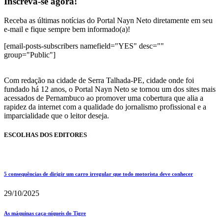
Inscreva-se agora!
Receba as últimas notícias do Portal Nayn Neto diretamente em seu
e-mail e fique sempre bem informado(a)!
[email-posts-subscribers namefield="YES" desc=""
group="Public"]
Com redação na cidade de Serra Talhada-PE, cidade onde foi
fundado há 12 anos, o Portal Nayn Neto se tornou um dos sites mais
acessados de Pernambuco ao promover uma cobertura que alia a
rapidez da internet com a qualidade do jornalismo profissional e a
imparcialidade que o leitor deseja.
ESCOLHAS DOS EDITORES
5 consequências de dirigir um carro irregular que todo motorista deve conhecer
29/10/2025
As máquinas caça-níqueis do Tigre