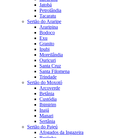
Jatobá
Petrolândia
Tacaratu
Sertão do Araripe
Araripina
Bodoco
Exu
Granito
Ipubi
Moreilândia
Ouricuri
Santa Cruz
Santa Filomena
Trindade
Sertão do Moxotó
Arcoverde
Betânia
Custódia
Ibimirim
Inajá
Manari
Sertânia
Sertão do Pajeú
Afogados da Ingazeira
Brejinho