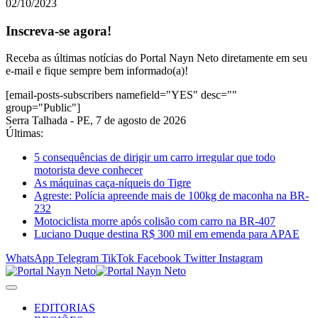
02/10/2023
Inscreva-se agora!
Receba as últimas notícias do Portal Nayn Neto diretamente em seu
e-mail e fique sempre bem informado(a)!
[email-posts-subscribers namefield="YES" desc=""
group="Public"]
Serra Talhada - PE, 7 de agosto de 2026
Últimas:
5 consequências de dirigir um carro irregular que todo
motorista deve conhecer
As máquinas caça-níqueis do Tigre
Agreste: Polícia apreende mais de 100kg de maconha na BR-
232
Motociclista morre após colisão com carro na BR-407
Luciano Duque destina R$ 300 mil em emenda para APAE
WhatsApp
Telegram
TikTok
Facebook
Twitter
Instagram
EDITORIAS