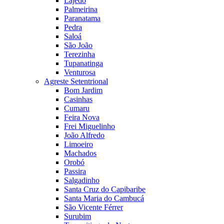
Lajedo
Palmeirina
Paranatama
Pedra
Saloá
São João
Terezinha
Tupanatinga
Venturosa
Agreste Setentrional
Bom Jardim
Casinhas
Cumaru
Feira Nova
Frei Miguelinho
João Alfredo
Limoeiro
Machados
Orobó
Passira
Salgadinho
Santa Cruz do Capibaribe
Santa Maria do Cambucá
São Vicente Férrer
Surubim