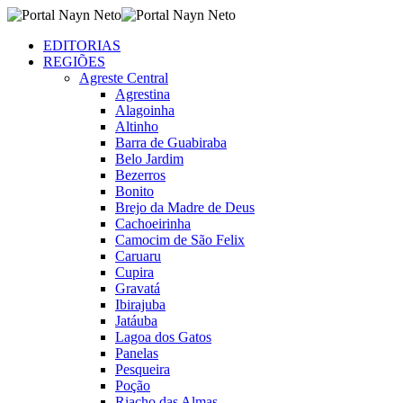
EDITORIAS
REGIÕES
Agreste Central
Agrestina
Alagoinha
Altinho
Barra de Guabiraba
Belo Jardim
Bezerros
Bonito
Brejo da Madre de Deus
Cachoeirinha
Camocim de São Felix
Caruaru
Cupira
Gravatá
Ibirajuba
Jatáuba
Lagoa dos Gatos
Panelas
Pesqueira
Poção
Riacho das Almas