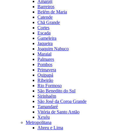
Amaraji
Barreiros
Belém de Maria
Catende
Chã Grande
Cortes
Escada
Gameleira
Jaqueira
Joaquim Nabuco
Maraial
Palmares
Pombos
Primavera
Quipapá
Ribeirão
Rio Formoso
São Benedito do Sul
Sirinhaém
São José da Coroa Grande
Tamandaré
Vitória de Santo Antão
Xexéu
Metropolitana
Abreu e Lima