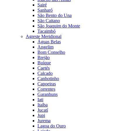
Sairé
Sanharó
São Bento do Una
São Caitano
São Joaquim do Monte
Tacaimbó
Agreste Meridional
Águas Belas
Angelim
Bom Conselho
Brejão
Buíque
Caetés
Calçado
Canhotinho
Capoeiras
Correntes
Garanhuns
Iati
Itaíba
Jucatí
Jupi
Jurema
Lagoa do Ouro