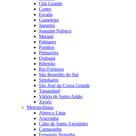
Chã Grande
Cortes
Escada
Gameleira
Jaqueira
Joaquim Nabuco
Maraial
Palmares
Pombos
Primavera
Quipapá
Ribeirão
Rio Formoso
São Benedito do Sul
Sirinhaém
São José da Coroa Grande
Tamandaré
Vitória de Santo Antão
Xexéu
Metropolitana
Abreu e Lima
Araçoiaba
Cabo de Santo Agostinho
Camaragibe
Fernando Noronha