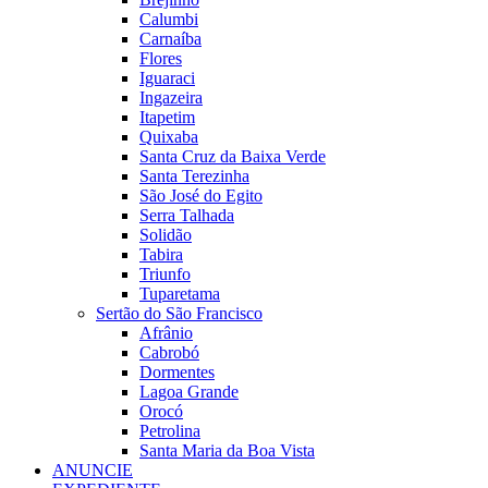
Calumbi
Carnaíba
Flores
Iguaraci
Ingazeira
Itapetim
Quixaba
Santa Cruz da Baixa Verde
Santa Terezinha
São José do Egito
Serra Talhada
Solidão
Tabira
Triunfo
Tuparetama
Sertão do São Francisco
Afrânio
Cabrobó
Dormentes
Lagoa Grande
Orocó
Petrolina
Santa Maria da Boa Vista
ANUNCIE