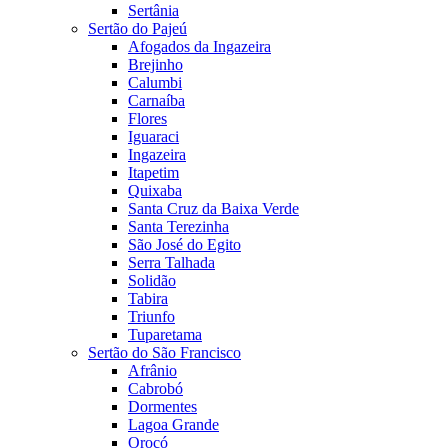
Sertânia
Sertão do Pajeú
Afogados da Ingazeira
Brejinho
Calumbi
Carnaíba
Flores
Iguaraci
Ingazeira
Itapetim
Quixaba
Santa Cruz da Baixa Verde
Santa Terezinha
São José do Egito
Serra Talhada
Solidão
Tabira
Triunfo
Tuparetama
Sertão do São Francisco
Afrânio
Cabrobó
Dormentes
Lagoa Grande
Orocó