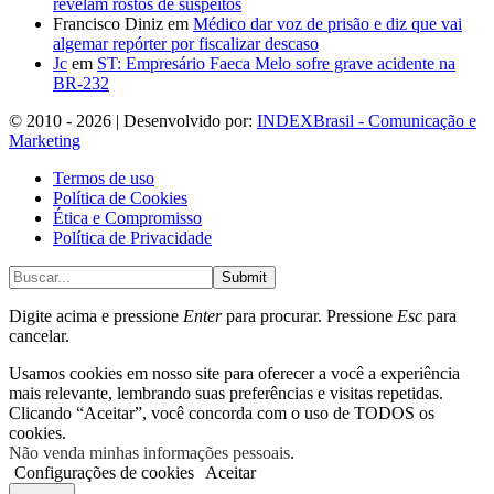
revelam rostos de suspeitos
Francisco Diniz
em
Médico dar voz de prisão e diz que vai
algemar repórter por fiscalizar descaso
Jc
em
ST: Empresário Faeca Melo sofre grave acidente na
BR-232
© 2010 - 2026 | Desenvolvido por:
INDEXBrasil - Comunicação e
Marketing
Termos de uso
Política de Cookies
Ética e Compromisso
Política de Privacidade
Submit
Digite acima e pressione
Enter
para procurar. Pressione
Esc
para
cancelar.
Usamos cookies em nosso site para oferecer a você a experiência
mais relevante, lembrando suas preferências e visitas repetidas.
Clicando “Aceitar”, você concorda com o uso de TODOS os
cookies.
Não venda minhas informações pessoais
.
Configurações de cookies
Aceitar