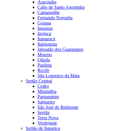
Araçoiaba
Cabo de Santo Agostinho
Camaragibe
Fernando Noronha
Goiana
Igarassu
Ipojuca
Itamaracá
Itapissuma
Jaboatão dos Guararapes
Moreno
Olinda
Paulista
Recife
São Lourenço da Mata
Sertão Central
Cedro
Mirandiba
Parnamirim
Salgueiro
São José do Belmonte
Serrita
Terra Nova
Verdejante
Sertão de Itaparica