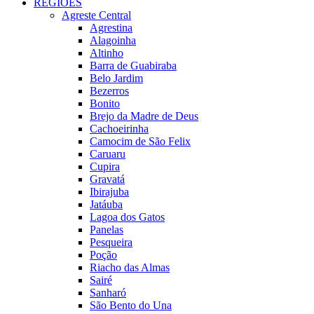
REGIÕES
Agreste Central
Agrestina
Alagoinha
Altinho
Barra de Guabiraba
Belo Jardim
Bezerros
Bonito
Brejo da Madre de Deus
Cachoeirinha
Camocim de São Felix
Caruaru
Cupira
Gravatá
Ibirajuba
Jatáuba
Lagoa dos Gatos
Panelas
Pesqueira
Poção
Riacho das Almas
Sairé
Sanharó
São Bento do Una