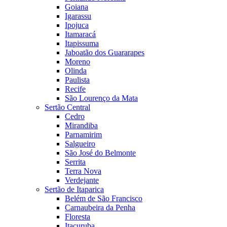
Goiana
Igarassu
Ipojuca
Itamaracá
Itapissuma
Jaboatão dos Guararapes
Moreno
Olinda
Paulista
Recife
São Lourenço da Mata
Sertão Central
Cedro
Mirandiba
Parnamirim
Salgueiro
São José do Belmonte
Serrita
Terra Nova
Verdejante
Sertão de Itaparica
Belém de São Francisco
Carnaubeira da Penha
Floresta
Itacuruba