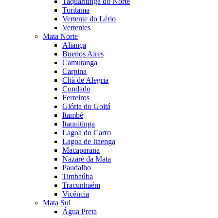
Taquaritinga do Norte
Toritama
Vertente do Lério
Vertentes
Mata Norte
Aliança
Buenos Aires
Camutanga
Carpina
Chã de Alegria
Condado
Ferreiros
Glória do Goitá
Itambé
Itaquitinga
Lagoa do Carro
Lagoa de Itaenga
Macaparana
Nazaré da Mata
Paudalho
Timbaúba
Tracunhaém
Vicência
Mata Sul
Água Preta