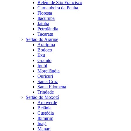
Belém de São Francisco
Carnaubeira da Penha
Floresta
Itacuruba
Jatobá
Petrolândia
Tacaratu
Sertão do Araripe
Araripina
Bodoco
Exu
Granito
Ipubi
Moreilândia
Ouricuri
Santa Cruz
Santa Filomena
Trindade
Sertão do Moxotó
Arcoverde
Betânia
Custódia
Ibimirim
Inajá
Manari