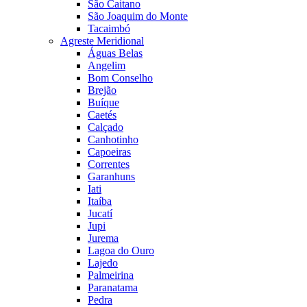
São Caitano
São Joaquim do Monte
Tacaimbó
Agreste Meridional
Águas Belas
Angelim
Bom Conselho
Brejão
Buíque
Caetés
Calçado
Canhotinho
Capoeiras
Correntes
Garanhuns
Iati
Itaíba
Jucatí
Jupi
Jurema
Lagoa do Ouro
Lajedo
Palmeirina
Paranatama
Pedra