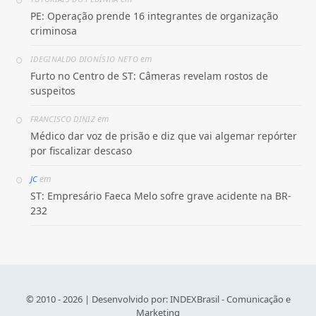
PE: Operação prende 16 integrantes de organização
criminosa
em
IDEGINALDO DIONÍSIO NETO
Furto no Centro de ST: Câmeras revelam rostos de
suspeitos
em
FRANCISCO DINIZ
Médico dar voz de prisão e diz que vai algemar repórter
por fiscalizar descaso
em
JC
ST: Empresário Faeca Melo sofre grave acidente na BR-
232
© 2010 - 2026 | Desenvolvido por:
INDEXBrasil - Comunicação e
Marketing