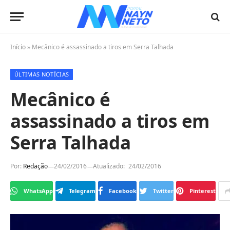
Início
»
Mecânico é assassinado a tiros em Serra Talhada
ÚLTIMAS NOTÍCIAS
Mecânico é
assassinado a tiros em
Serra Talhada
Por:
Redação
24/02/2016
Atualizado:
24/02/2016
WhatsApp
Telegram
Facebook
Twitter
Pinterest