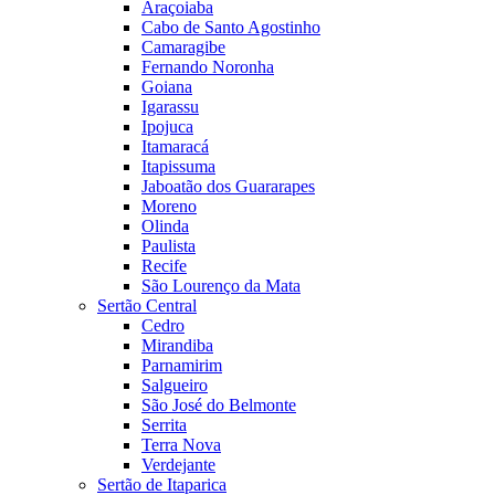
Araçoiaba
Cabo de Santo Agostinho
Camaragibe
Fernando Noronha
Goiana
Igarassu
Ipojuca
Itamaracá
Itapissuma
Jaboatão dos Guararapes
Moreno
Olinda
Paulista
Recife
São Lourenço da Mata
Sertão Central
Cedro
Mirandiba
Parnamirim
Salgueiro
São José do Belmonte
Serrita
Terra Nova
Verdejante
Sertão de Itaparica