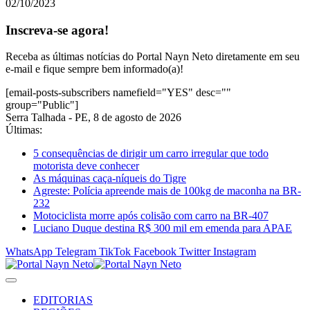
02/10/2023
Inscreva-se agora!
Receba as últimas notícias do Portal Nayn Neto diretamente em seu
e-mail e fique sempre bem informado(a)!
[email-posts-subscribers namefield="YES" desc=""
group="Public"]
Serra Talhada - PE, 8 de agosto de 2026
Últimas:
5 consequências de dirigir um carro irregular que todo
motorista deve conhecer
As máquinas caça-níqueis do Tigre
Agreste: Polícia apreende mais de 100kg de maconha na BR-
232
Motociclista morre após colisão com carro na BR-407
Luciano Duque destina R$ 300 mil em emenda para APAE
WhatsApp
Telegram
TikTok
Facebook
Twitter
Instagram
EDITORIAS