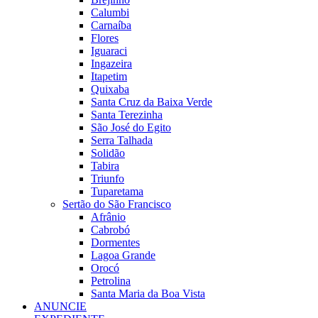
Calumbi
Carnaíba
Flores
Iguaraci
Ingazeira
Itapetim
Quixaba
Santa Cruz da Baixa Verde
Santa Terezinha
São José do Egito
Serra Talhada
Solidão
Tabira
Triunfo
Tuparetama
Sertão do São Francisco
Afrânio
Cabrobó
Dormentes
Lagoa Grande
Orocó
Petrolina
Santa Maria da Boa Vista
ANUNCIE