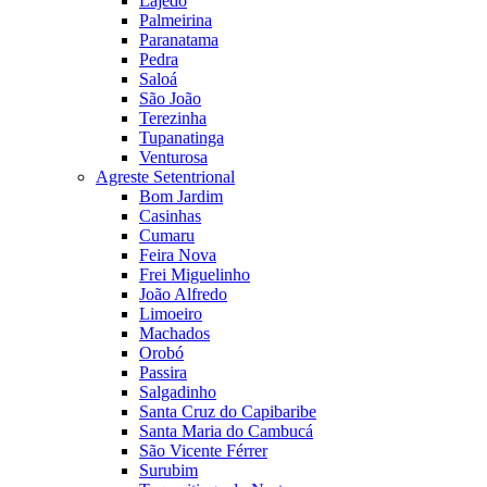
Lajedo
Palmeirina
Paranatama
Pedra
Saloá
São João
Terezinha
Tupanatinga
Venturosa
Agreste Setentrional
Bom Jardim
Casinhas
Cumaru
Feira Nova
Frei Miguelinho
João Alfredo
Limoeiro
Machados
Orobó
Passira
Salgadinho
Santa Cruz do Capibaribe
Santa Maria do Cambucá
São Vicente Férrer
Surubim