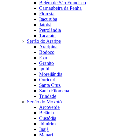
Belém de São Francisco
Carnaubeira da Penha
Floresta
Itacuruba
Jatobá
Petrolândia
Tacaratu
Sertão do Araripe
Araripina
Bodoco
Exu
Granito
Ipubi
Moreilândia
Ouricuri
Santa Cruz
Santa Filomena
Trindade
Sertão do Moxotó
Arcoverde
Betânia
Custódia
Ibimirim
Inajá
Manari