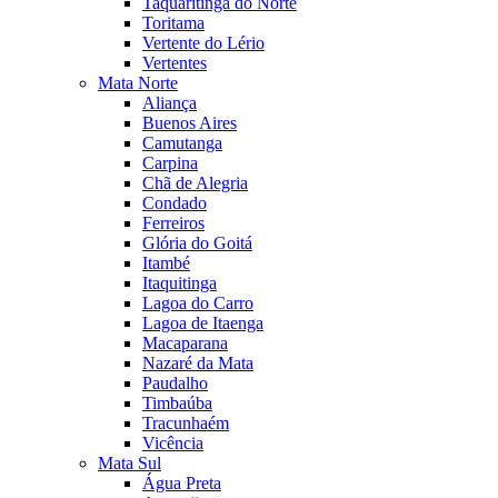
Taquaritinga do Norte
Toritama
Vertente do Lério
Vertentes
Mata Norte
Aliança
Buenos Aires
Camutanga
Carpina
Chã de Alegria
Condado
Ferreiros
Glória do Goitá
Itambé
Itaquitinga
Lagoa do Carro
Lagoa de Itaenga
Macaparana
Nazaré da Mata
Paudalho
Timbaúba
Tracunhaém
Vicência
Mata Sul
Água Preta