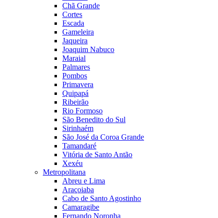
Chã Grande
Cortes
Escada
Gameleira
Jaqueira
Joaquim Nabuco
Maraial
Palmares
Pombos
Primavera
Quipapá
Ribeirão
Rio Formoso
São Benedito do Sul
Sirinhaém
São José da Coroa Grande
Tamandaré
Vitória de Santo Antão
Xexéu
Metropolitana
Abreu e Lima
Araçoiaba
Cabo de Santo Agostinho
Camaragibe
Fernando Noronha