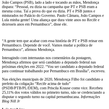
João Campos (PSB), lado a lado e tocando as mãos, Mendonça
dispara: “Pessoal, eu dizia na campanha que PT e PSB eram a
mesma coisa. Taí a prova do que eu dizia. PT e PSB juntos e
misturados no Palácio do Governo. Paulo Câmara, João Campos e
Lula minha gente! Uma aliança que dura vinte anos no Recife e
dezesseis anos em Pernambuco”, disse ele.
“A gente tem que acabar com essa história de PT e PSB reinar em
Pernambuco. Depende de você. Vamos mudar a política de
Pernambuco”, afirmou Mendonça.
Interagindo com internautas nos comentários da postagem,
Mendonça afirmou que será candidato a deputado federal nas
próximas eleições em 2022. “Vou ser candidato a deputado federal
para continuar trabalhando por Pernambuco em Brasília”, escreveu.
Nas eleições municipais de 2020, Mendonça Filho foi candidato a
prefeito da coligação “Recife acima de tudo”
(PSDB/PTB/PL/DEM), com Priscila Krause como vice. Recebeu
25,11% dos votos válidos no primeiro turno, não se credenciando a
disputar o segundo turno na capital pernambucana.
Informações
Blog Nill Jr