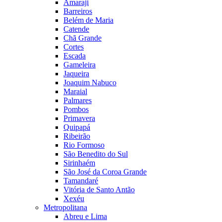
Amaraji
Barreiros
Belém de Maria
Catende
Chã Grande
Cortes
Escada
Gameleira
Jaqueira
Joaquim Nabuco
Maraial
Palmares
Pombos
Primavera
Quipapá
Ribeirão
Rio Formoso
São Benedito do Sul
Sirinhaém
São José da Coroa Grande
Tamandaré
Vitória de Santo Antão
Xexéu
Metropolitana
Abreu e Lima