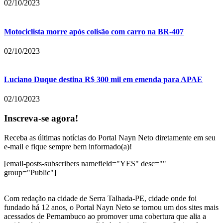
02/10/2023
Motociclista morre após colisão com carro na BR-407
02/10/2023
Luciano Duque destina R$ 300 mil em emenda para APAE
02/10/2023
Inscreva-se agora!
Receba as últimas notícias do Portal Nayn Neto diretamente em seu
e-mail e fique sempre bem informado(a)!
[email-posts-subscribers namefield="YES" desc=""
group="Public"]
Com redação na cidade de Serra Talhada-PE, cidade onde foi
fundado há 12 anos, o Portal Nayn Neto se tornou um dos sites mais
acessados de Pernambuco ao promover uma cobertura que alia a