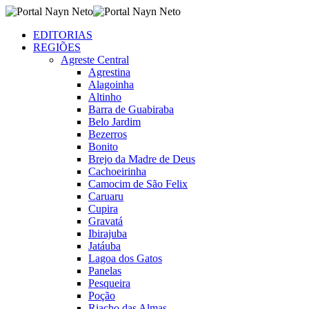
EDITORIAS
REGIÕES
Agreste Central
Agrestina
Alagoinha
Altinho
Barra de Guabiraba
Belo Jardim
Bezerros
Bonito
Brejo da Madre de Deus
Cachoeirinha
Camocim de São Felix
Caruaru
Cupira
Gravatá
Ibirajuba
Jatáuba
Lagoa dos Gatos
Panelas
Pesqueira
Poção
Riacho das Almas