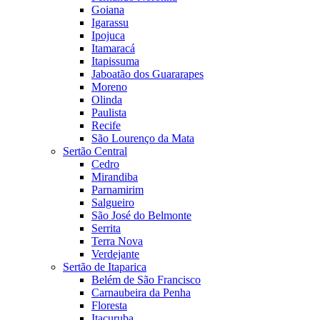
Goiana
Igarassu
Ipojuca
Itamaracá
Itapissuma
Jaboatão dos Guararapes
Moreno
Olinda
Paulista
Recife
São Lourenço da Mata
Sertão Central
Cedro
Mirandiba
Parnamirim
Salgueiro
São José do Belmonte
Serrita
Terra Nova
Verdejante
Sertão de Itaparica
Belém de São Francisco
Carnaubeira da Penha
Floresta
Itacuruba