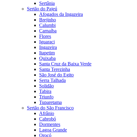
Sertânia
Sertão do Pajeú
Afogados da Ingazeira
Brejinho
Calumbi
Carnaíba
Flores
Iguaraci
Ingazeira
Itapetim
Quixaba
Santa Cruz da Baixa Verde
Santa Terezinha
São José do Egito
Serra Talhada
Solidão
Tabira
Triunfo
Tuparetama
Sertão do São Francisco
Afrânio
Cabrobó
Dormentes
Lagoa Grande
Orocó