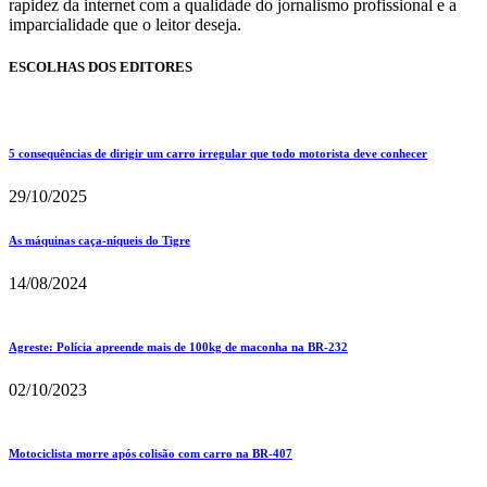
rapidez da internet com a qualidade do jornalismo profissional e a
imparcialidade que o leitor deseja.
ESCOLHAS DOS EDITORES
5 consequências de dirigir um carro irregular que todo motorista deve conhecer
29/10/2025
As máquinas caça-níqueis do Tigre
14/08/2024
Agreste: Polícia apreende mais de 100kg de maconha na BR-232
02/10/2023
Motociclista morre após colisão com carro na BR-407