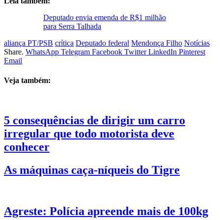
Leia também:
Deputado envia emenda de R$1 milhão
para Serra Talhada
aliança PT/PSB
crítica
Deputado federal
Mendonça Filho
Notícias
Share.
WhatsApp
Telegram
Facebook
Twitter
LinkedIn
Pinterest
Email
Veja também:
5 consequências de dirigir um carro
irregular que todo motorista deve
conhecer
As máquinas caça-níqueis do Tigre
Agreste: Polícia apreende mais de 100kg