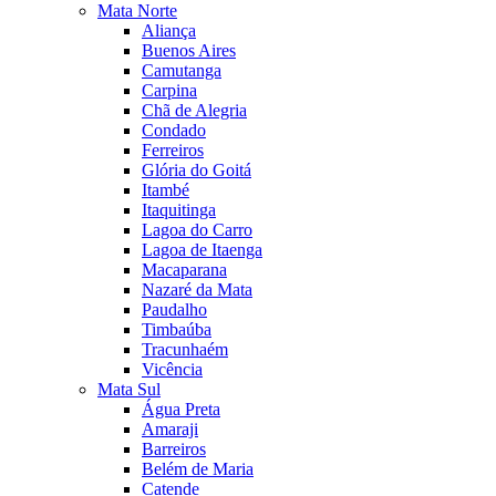
Mata Norte
Aliança
Buenos Aires
Camutanga
Carpina
Chã de Alegria
Condado
Ferreiros
Glória do Goitá
Itambé
Itaquitinga
Lagoa do Carro
Lagoa de Itaenga
Macaparana
Nazaré da Mata
Paudalho
Timbaúba
Tracunhaém
Vicência
Mata Sul
Água Preta
Amaraji
Barreiros
Belém de Maria
Catende