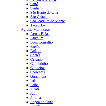
Sairé
Sanharó
São Bento do Una
São Caitano
São Joaquim do Monte
Tacaimbó
Agreste Meridional
Águas Belas
Angelim
Bom Conselho
Brejão
Buíque
Caetés
Calçado
Canhotinho
Capoeiras
Correntes
Garanhuns
Iati
Itaíba
Jucatí
Jupi
Jurema
Lagoa do Ouro