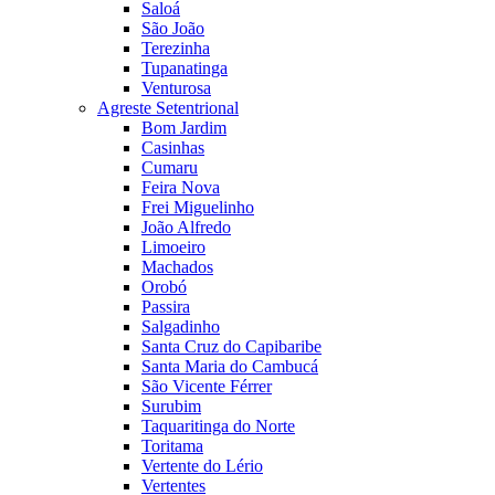
Saloá
São João
Terezinha
Tupanatinga
Venturosa
Agreste Setentrional
Bom Jardim
Casinhas
Cumaru
Feira Nova
Frei Miguelinho
João Alfredo
Limoeiro
Machados
Orobó
Passira
Salgadinho
Santa Cruz do Capibaribe
Santa Maria do Cambucá
São Vicente Férrer
Surubim
Taquaritinga do Norte
Toritama
Vertente do Lério
Vertentes