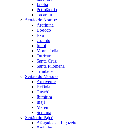
Jatobá
Petrolândia
Tacaratu
Sertão do Araripe
Araripina
Bodoco
Exu
Granito
Ipubi
Moreilândia
Ouricuri
Santa Cruz
Santa Filomena
Trindade
Sertão do Moxotó
Arcoverde
Betânia
Custódia
Ibimirim
Inajá
Manari
Sertânia
Sertão do Pajeú
Afogados da Ingazeira
Brejinho