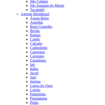
São Caitano
São Joaquim do Monte
Tacaimbó
Agreste Meridional
Águas Belas
Angelim
Bom Conselho
Brejão
Buíque
Caetés
Calçado
Canhotinho
Capoeiras
Correntes
Garanhuns
Iati
Itaíba
Jucatí
Jupi
Jurema
Lagoa do Ouro
Lajedo
Palmeirina
Paranatama
Pedra