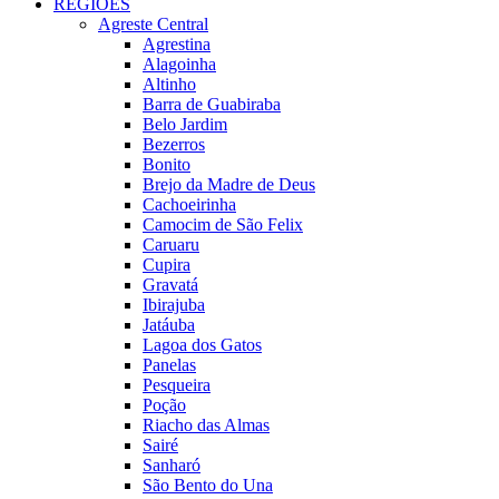
REGIÕES
Agreste Central
Agrestina
Alagoinha
Altinho
Barra de Guabiraba
Belo Jardim
Bezerros
Bonito
Brejo da Madre de Deus
Cachoeirinha
Camocim de São Felix
Caruaru
Cupira
Gravatá
Ibirajuba
Jatáuba
Lagoa dos Gatos
Panelas
Pesqueira
Poção
Riacho das Almas
Sairé
Sanharó
São Bento do Una