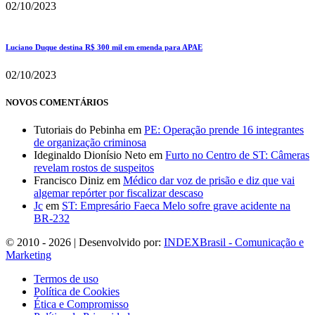
02/10/2023
Luciano Duque destina R$ 300 mil em emenda para APAE
02/10/2023
NOVOS COMENTÁRIOS
Tutoriais do Pebinha
em
PE: Operação prende 16 integrantes
de organização criminosa
Ideginaldo Dionísio Neto
em
Furto no Centro de ST: Câmeras
revelam rostos de suspeitos
Francisco Diniz
em
Médico dar voz de prisão e diz que vai
algemar repórter por fiscalizar descaso
Jc
em
ST: Empresário Faeca Melo sofre grave acidente na
BR-232
© 2010 - 2026 | Desenvolvido por:
INDEXBrasil - Comunicação e
Marketing
Termos de uso
Política de Cookies
Ética e Compromisso