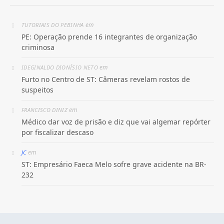
em
TUTORIAIS DO PEBINHA
PE: Operação prende 16 integrantes de organização
criminosa
em
IDEGINALDO DIONÍSIO NETO
Furto no Centro de ST: Câmeras revelam rostos de
suspeitos
em
FRANCISCO DINIZ
Médico dar voz de prisão e diz que vai algemar repórter
por fiscalizar descaso
em
JC
ST: Empresário Faeca Melo sofre grave acidente na BR-
232