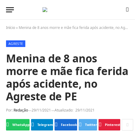
Início
»
Menina de 8 anos morre e mãe fica ferida após acidente, no Agreste de PE
AGRESTE
Menina de 8 anos
morre e mãe fica ferida
após acidente, no
Agreste de PE
Por:
Redação
29/11/2021
Atualizado:
29/11/2021
WhatsApp
Telegram
Facebook
Twitter
Pinterest