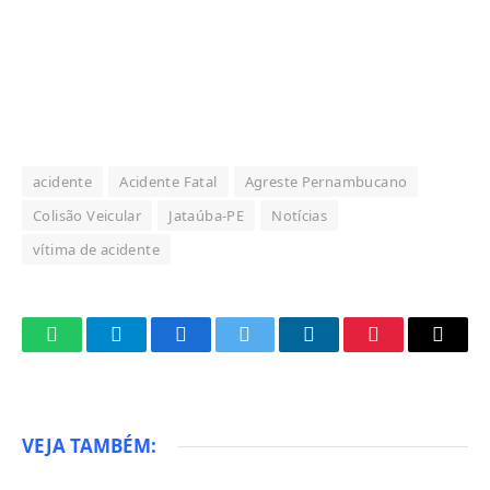
acidente
Acidente Fatal
Agreste Pernambucano
Colisão Veicular
Jataúba-PE
Notícias
vítima de acidente
WhatsApp
Telegram
Facebook
Twitter
LinkedIn
Pinterest
Email
VEJA TAMBÉM: