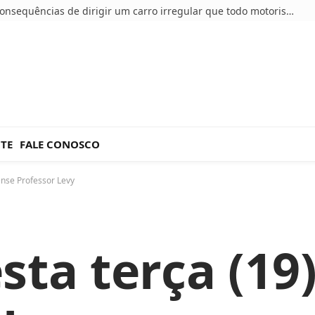
5 consequências de dirigir um carro irregular que todo motorista deve conhecer
NTE
FALE CONOSCO
dense Professor Levy
ta terça (19)