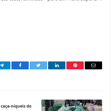
p
Telegram
Facebook
Twitter
LinkedIn
Pinterest
Email
caça-níqueis do