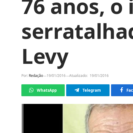
76 anos, o 
serratalha
Levy
Por:
Redação
19/01/2016
Atualizado:
19/01/2016
WhatsApp
Telegram
Fa