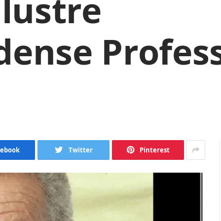
ilustre
dense Profes
cebook
Twitter
Pinterest