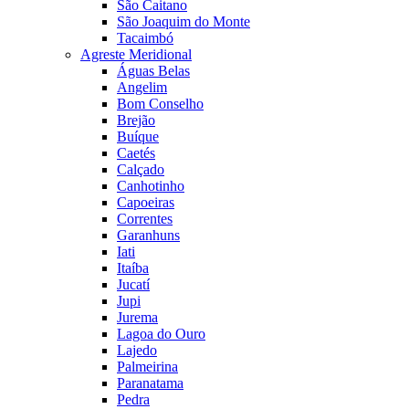
São Caitano
São Joaquim do Monte
Tacaimbó
Agreste Meridional
Águas Belas
Angelim
Bom Conselho
Brejão
Buíque
Caetés
Calçado
Canhotinho
Capoeiras
Correntes
Garanhuns
Iati
Itaíba
Jucatí
Jupi
Jurema
Lagoa do Ouro
Lajedo
Palmeirina
Paranatama
Pedra