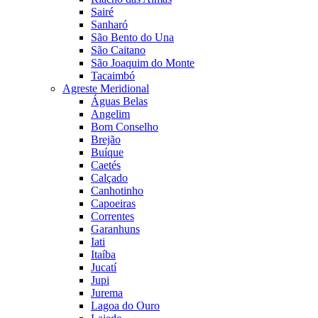
Sairé
Sanharó
São Bento do Una
São Caitano
São Joaquim do Monte
Tacaimbó
Agreste Meridional
Águas Belas
Angelim
Bom Conselho
Brejão
Buíque
Caetés
Calçado
Canhotinho
Capoeiras
Correntes
Garanhuns
Iati
Itaíba
Jucatí
Jupi
Jurema
Lagoa do Ouro