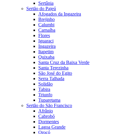
Sertânia
Sertão do Pajeú
Afogados da Ingazeira
Brejinho
Calumbi
Carnaíba
Flores
Iguaraci
Ingazeira
Itapetim
Quixaba
Santa Cruz da Baixa Verde
Santa Terezinha
São José do Egito
Serra Talhada
Solidão
Tabira
Triunfo
Tuparetama
Sertão do São Francisco
Afrânio
Cabrobó
Dormentes
Lagoa Grande
Orocó