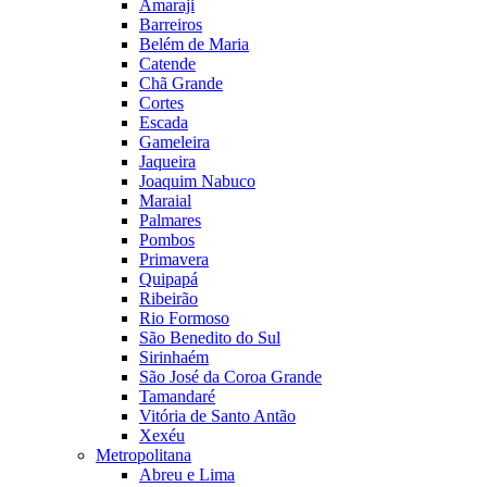
Amaraji
Barreiros
Belém de Maria
Catende
Chã Grande
Cortes
Escada
Gameleira
Jaqueira
Joaquim Nabuco
Maraial
Palmares
Pombos
Primavera
Quipapá
Ribeirão
Rio Formoso
São Benedito do Sul
Sirinhaém
São José da Coroa Grande
Tamandaré
Vitória de Santo Antão
Xexéu
Metropolitana
Abreu e Lima