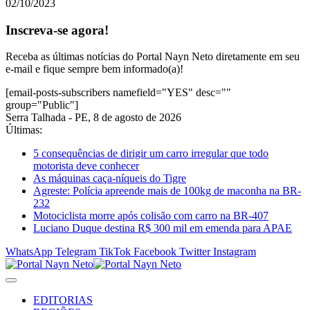
02/10/2023
Inscreva-se agora!
Receba as últimas notícias do Portal Nayn Neto diretamente em seu
e-mail e fique sempre bem informado(a)!
[email-posts-subscribers namefield="YES" desc=""
group="Public"]
Serra Talhada - PE, 8 de agosto de 2026
Últimas:
5 consequências de dirigir um carro irregular que todo
motorista deve conhecer
As máquinas caça-níqueis do Tigre
Agreste: Polícia apreende mais de 100kg de maconha na BR-
232
Motociclista morre após colisão com carro na BR-407
Luciano Duque destina R$ 300 mil em emenda para APAE
WhatsApp
Telegram
TikTok
Facebook
Twitter
Instagram
EDITORIAS