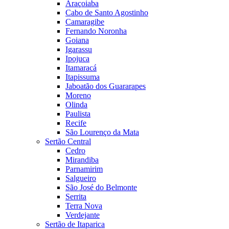
Araçoiaba
Cabo de Santo Agostinho
Camaragibe
Fernando Noronha
Goiana
Igarassu
Ipojuca
Itamaracá
Itapissuma
Jaboatão dos Guararapes
Moreno
Olinda
Paulista
Recife
São Lourenço da Mata
Sertão Central
Cedro
Mirandiba
Parnamirim
Salgueiro
São José do Belmonte
Serrita
Terra Nova
Verdejante
Sertão de Itaparica