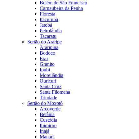
Belém de São Francisco
Carnaubeira da Penha
Floresta
Itacuruba
Jatobá
Petrolândia
Tacaratu
Sertão do Araripe
Araripina
Bodoco
Exu
Granito
Ipubi
Moreilândia
Ouricuri
Santa Cruz
Santa Filomena
Trindade
Sertão do Moxotó
Arcoverde
Betânia
Custódia
Ibimirim
Inajá
Manari