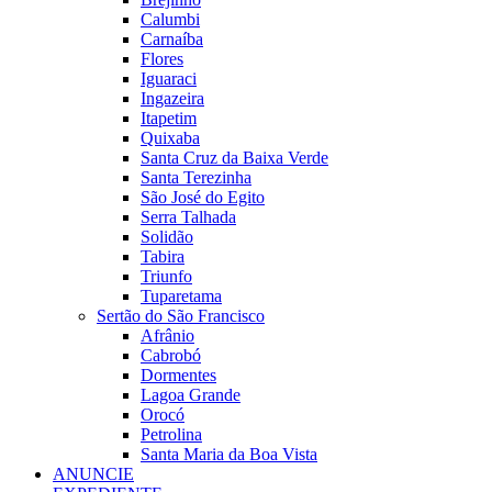
Calumbi
Carnaíba
Flores
Iguaraci
Ingazeira
Itapetim
Quixaba
Santa Cruz da Baixa Verde
Santa Terezinha
São José do Egito
Serra Talhada
Solidão
Tabira
Triunfo
Tuparetama
Sertão do São Francisco
Afrânio
Cabrobó
Dormentes
Lagoa Grande
Orocó
Petrolina
Santa Maria da Boa Vista
ANUNCIE