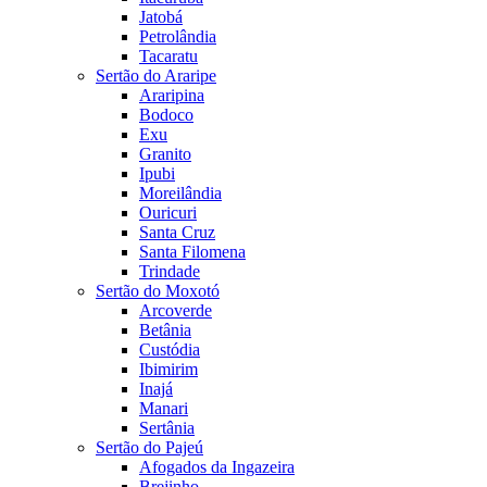
Jatobá
Petrolândia
Tacaratu
Sertão do Araripe
Araripina
Bodoco
Exu
Granito
Ipubi
Moreilândia
Ouricuri
Santa Cruz
Santa Filomena
Trindade
Sertão do Moxotó
Arcoverde
Betânia
Custódia
Ibimirim
Inajá
Manari
Sertânia
Sertão do Pajeú
Afogados da Ingazeira
Brejinho