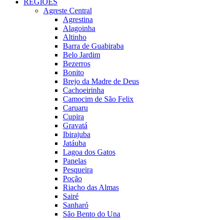
REGIÕES
Agreste Central
Agrestina
Alagoinha
Altinho
Barra de Guabiraba
Belo Jardim
Bezerros
Bonito
Brejo da Madre de Deus
Cachoeirinha
Camocim de São Felix
Caruaru
Cupira
Gravatá
Ibirajuba
Jatáuba
Lagoa dos Gatos
Panelas
Pesqueira
Poção
Riacho das Almas
Sairé
Sanharó
São Bento do Una