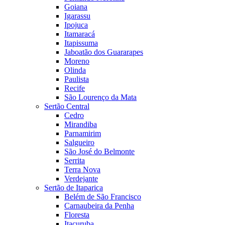
Goiana
Igarassu
Ipojuca
Itamaracá
Itapissuma
Jaboatão dos Guararapes
Moreno
Olinda
Paulista
Recife
São Lourenço da Mata
Sertão Central
Cedro
Mirandiba
Parnamirim
Salgueiro
São José do Belmonte
Serrita
Terra Nova
Verdejante
Sertão de Itaparica
Belém de São Francisco
Carnaubeira da Penha
Floresta
Itacuruba