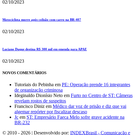
02/10/2023
Motociclista morre após colisão com carro na BR-407
02/10/2023
Luciano Duque destina R$ 300 mil em emenda para APAE
02/10/2023
NOVOS COMENTÁRIOS
Tutoriais do Pebinha
em
PE: Operação prende 16 integrantes
de organização criminosa
Ideginaldo Dionísio Neto
em
Furto no Centro de ST: Câmeras
revelam rostos de suspeitos
Francisco Diniz
em
Médico dar voz de prisão e diz que vai
algemar repórter por fiscalizar descaso
Jc
em
ST: Empresário Faeca Melo sofre grave acidente na
BR-232
© 2010 - 2026 | Desenvolvido por:
INDEXBrasil - Comunicação e