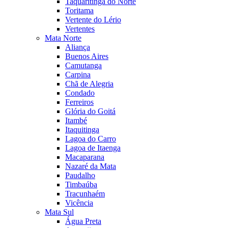
Taquaritinga do Norte
Toritama
Vertente do Lério
Vertentes
Mata Norte
Aliança
Buenos Aires
Camutanga
Carpina
Chã de Alegria
Condado
Ferreiros
Glória do Goitá
Itambé
Itaquitinga
Lagoa do Carro
Lagoa de Itaenga
Macaparana
Nazaré da Mata
Paudalho
Timbaúba
Tracunhaém
Vicência
Mata Sul
Água Preta