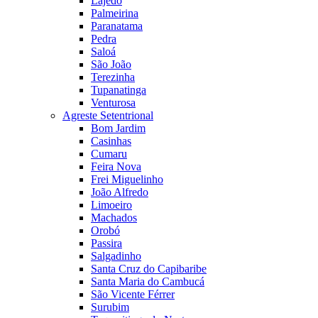
Lajedo
Palmeirina
Paranatama
Pedra
Saloá
São João
Terezinha
Tupanatinga
Venturosa
Agreste Setentrional
Bom Jardim
Casinhas
Cumaru
Feira Nova
Frei Miguelinho
João Alfredo
Limoeiro
Machados
Orobó
Passira
Salgadinho
Santa Cruz do Capibaribe
Santa Maria do Cambucá
São Vicente Férrer
Surubim