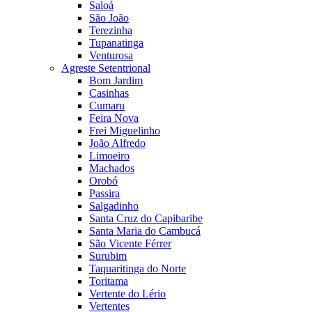
Saloá
São João
Terezinha
Tupanatinga
Venturosa
Agreste Setentrional
Bom Jardim
Casinhas
Cumaru
Feira Nova
Frei Miguelinho
João Alfredo
Limoeiro
Machados
Orobó
Passira
Salgadinho
Santa Cruz do Capibaribe
Santa Maria do Cambucá
São Vicente Férrer
Surubim
Taquaritinga do Norte
Toritama
Vertente do Lério
Vertentes