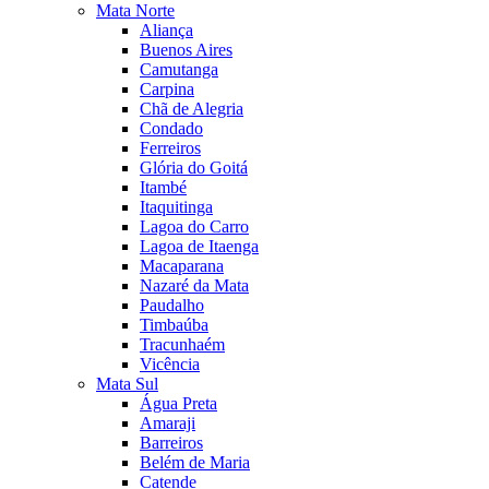
Mata Norte
Aliança
Buenos Aires
Camutanga
Carpina
Chã de Alegria
Condado
Ferreiros
Glória do Goitá
Itambé
Itaquitinga
Lagoa do Carro
Lagoa de Itaenga
Macaparana
Nazaré da Mata
Paudalho
Timbaúba
Tracunhaém
Vicência
Mata Sul
Água Preta
Amaraji
Barreiros
Belém de Maria
Catende