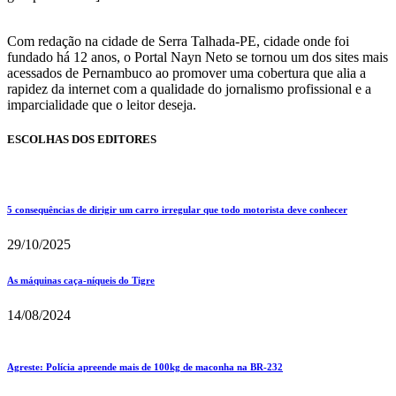
Com redação na cidade de Serra Talhada-PE, cidade onde foi
fundado há 12 anos, o Portal Nayn Neto se tornou um dos sites mais
acessados de Pernambuco ao promover uma cobertura que alia a
rapidez da internet com a qualidade do jornalismo profissional e a
imparcialidade que o leitor deseja.
ESCOLHAS DOS EDITORES
5 consequências de dirigir um carro irregular que todo motorista deve conhecer
29/10/2025
As máquinas caça-níqueis do Tigre
14/08/2024
Agreste: Polícia apreende mais de 100kg de maconha na BR-232