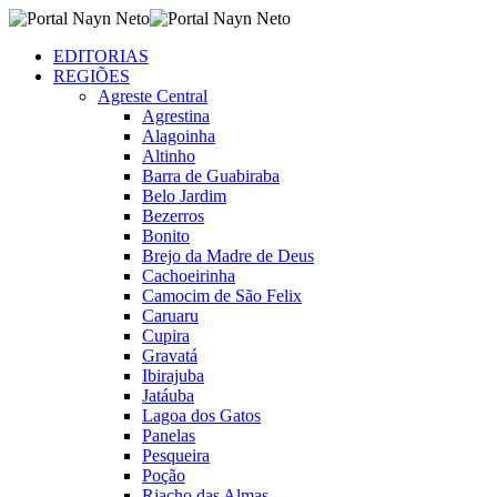
EDITORIAS
REGIÕES
Agreste Central
Agrestina
Alagoinha
Altinho
Barra de Guabiraba
Belo Jardim
Bezerros
Bonito
Brejo da Madre de Deus
Cachoeirinha
Camocim de São Felix
Caruaru
Cupira
Gravatá
Ibirajuba
Jatáuba
Lagoa dos Gatos
Panelas
Pesqueira
Poção
Riacho das Almas