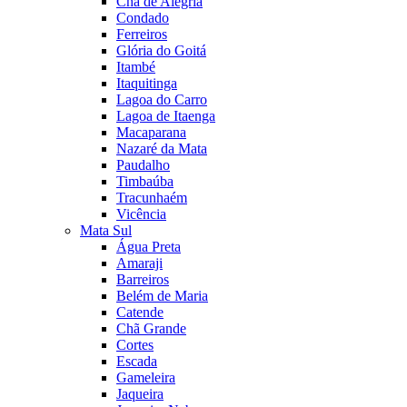
Chã de Alegria
Condado
Ferreiros
Glória do Goitá
Itambé
Itaquitinga
Lagoa do Carro
Lagoa de Itaenga
Macaparana
Nazaré da Mata
Paudalho
Timbaúba
Tracunhaém
Vicência
Mata Sul
Água Preta
Amaraji
Barreiros
Belém de Maria
Catende
Chã Grande
Cortes
Escada
Gameleira
Jaqueira