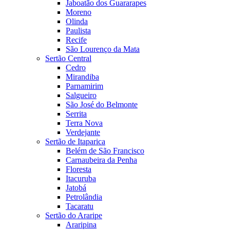
Jaboatão dos Guararapes
Moreno
Olinda
Paulista
Recife
São Lourenço da Mata
Sertão Central
Cedro
Mirandiba
Parnamirim
Salgueiro
São José do Belmonte
Serrita
Terra Nova
Verdejante
Sertão de Itaparica
Belém de São Francisco
Carnaubeira da Penha
Floresta
Itacuruba
Jatobá
Petrolândia
Tacaratu
Sertão do Araripe
Araripina