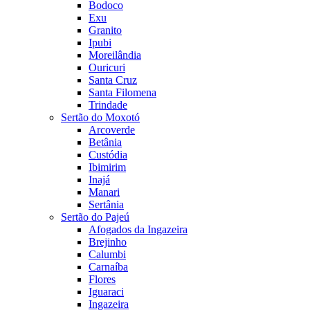
Bodoco
Exu
Granito
Ipubi
Moreilândia
Ouricuri
Santa Cruz
Santa Filomena
Trindade
Sertão do Moxotó
Arcoverde
Betânia
Custódia
Ibimirim
Inajá
Manari
Sertânia
Sertão do Pajeú
Afogados da Ingazeira
Brejinho
Calumbi
Carnaíba
Flores
Iguaraci
Ingazeira