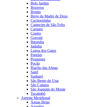
Belo Jardim
Bezerros
Bonito
Brejo da Madre de Deus
Cachoeirinha
Camocim de São Felix
Caruaru
Cupira
Gravatá
Ibirajuba
Jatáuba
Lagoa dos Gatos
Panelas
Pesqueira
Poção
Riacho das Almas
Sairé
Sanharó
São Bento do Una
São Caitano
São Joaquim do Monte
Tacaimbó
Agreste Meridional
Águas Belas
Angelim