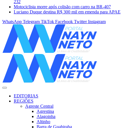
232
Motociclista morre após colisão com carro na BR-407
Luciano Duque destina R$ 300 mil em emenda para APAE
WhatsApp
Telegram
TikTok
Facebook
Twitter
Instagram
EDITORIAS
REGIÕES
Agreste Central
Agrestina
Alagoinha
Altinho
Barra de Guabiraba