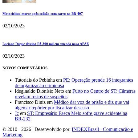
Motociclista morre após colisão com carro na BR-407
02/10/2023
Luciano Duque destina R$ 300 mil em emenda para APAE
02/10/2023
NOVOS COMENTÁRIOS
Tutoriais do Pebinha
em
PE: Operação prende 16 integrantes
de organização criminosa
Ideginaldo Dionísio Neto
em
Furto no Centro de ST: Câmeras
revelam rostos de suspeitos
Francisco Diniz
em
Médico dar voz de prisão e diz que vai
algemar repórter por fiscalizar descaso
Jc
em
ST: Empresário Faeca Melo sofre grave acidente na
BR-232
© 2010 - 2026 | Desenvolvido por:
INDEXBrasil - Comunicação e
Marketing