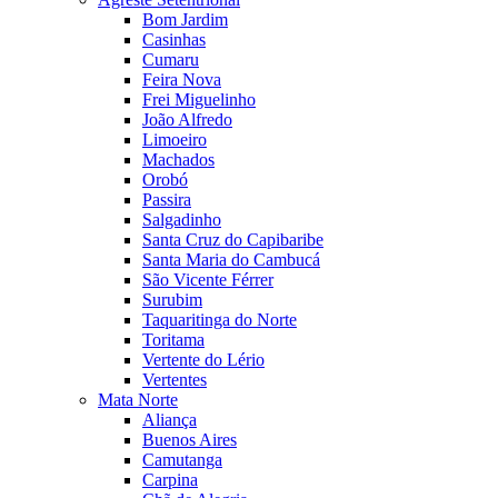
Bom Jardim
Casinhas
Cumaru
Feira Nova
Frei Miguelinho
João Alfredo
Limoeiro
Machados
Orobó
Passira
Salgadinho
Santa Cruz do Capibaribe
Santa Maria do Cambucá
São Vicente Férrer
Surubim
Taquaritinga do Norte
Toritama
Vertente do Lério
Vertentes
Mata Norte
Aliança
Buenos Aires
Camutanga
Carpina