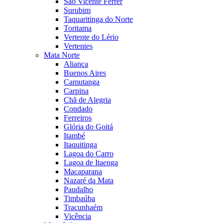
São Vicente Férrer
Surubim
Taquaritinga do Norte
Toritama
Vertente do Lério
Vertentes
Mata Norte
Aliança
Buenos Aires
Camutanga
Carpina
Chã de Alegria
Condado
Ferreiros
Glória do Goitá
Itambé
Itaquitinga
Lagoa do Carro
Lagoa de Itaenga
Macaparana
Nazaré da Mata
Paudalho
Timbaúba
Tracunhaém
Vicência