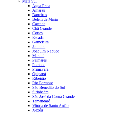
Mata Sul
Água Preta
Amaraji
Barreiros
Belém de Maria
Catende
Chã Grande
Cortes
Escada
Gameleira
Jaqueira
Joaquim Nabuco
Maraial
Palmares
Pombos
Primavera
Quipapá
Ribeirão
Rio Formoso
São Benedito do Sul
Sirinhaém
São José da Coroa Grande
Tamandaré
Vitória de Santo Antão
Xexéu