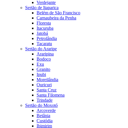
Verdejante
Sertão de Itaparica
Belém de São Francisco
Carnaubeira da Penha
Floresta
Itacuruba
Jatobá
Petrolândia
Tacaratu
Sertão do Araripe
Araripina
Bodoco
Exu
Granito
Ipubi
Moreilândia
Ouricuri
Santa Cruz
Santa Filomena
Trindade
Sertão do Moxotó
Arcoverde
Betânia
Custódia
Ibimirim