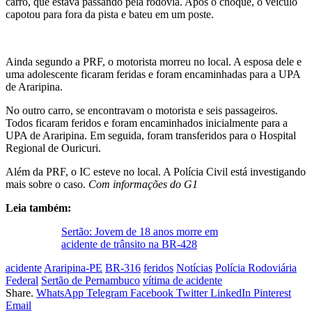
carro, que estava passando pela rodovia. Após o choque, o veículo
capotou para fora da pista e bateu em um poste.
Ainda segundo a PRF, o motorista morreu no local. A esposa dele e
uma adolescente ficaram feridas e foram encaminhadas para a UPA
de Araripina.
No outro carro, se encontravam o motorista e seis passageiros.
Todos ficaram feridos e foram encaminhados inicialmente para a
UPA de Araripina. Em seguida, foram transferidos para o Hospital
Regional de Ouricuri.
Além da PRF, o IC esteve no local. A Polícia Civil está investigando
mais sobre o caso.
Com informações do G1
Leia também:
Sertão: Jovem de 18 anos morre em
acidente de trânsito na BR-428
acidente
Araripina-PE
BR-316
feridos
Notícias
Polícia Rodoviária
Federal
Sertão de Pernambuco
vítima de acidente
Share.
WhatsApp
Telegram
Facebook
Twitter
LinkedIn
Pinterest
Email