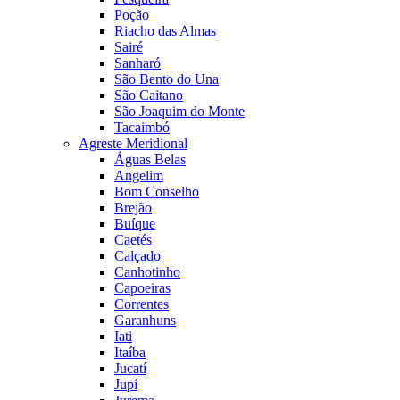
Poção
Riacho das Almas
Sairé
Sanharó
São Bento do Una
São Caitano
São Joaquim do Monte
Tacaimbó
Agreste Meridional
Águas Belas
Angelim
Bom Conselho
Brejão
Buíque
Caetés
Calçado
Canhotinho
Capoeiras
Correntes
Garanhuns
Iati
Itaíba
Jucatí
Jupi