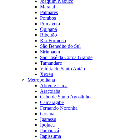
Joaquim Nabuco
Maraial
Palmares
Pombos
Primavera
Quipapá
Ribeirão
Rio Formoso
São Benedito do Sul
Sirinhaém
São José da Coroa Grande
Tamandaré
Vitória de Santo Antão
Xexéu
Metropolitana
Abreu e Lima
Araçoiaba
Cabo de Santo Agostinho
Camaragibe
Fernando Noronha
Goiana
Igarassu
Ipojuca
Itamaracá
Itapissuma