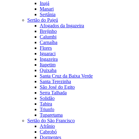
Inajá
Manari
Sertânia
Sertão do Pajeú
Afogados da Ingazeira
Brejinho
Calumbi
Carnaíba
Flores
Iguaraci
Ingazeira
Itapetim
Quixaba
Santa Cruz da Baixa Verde
Santa Terezinha
São José do Egito
Serra Talhada
Solidão
Tabira
Triunfo
Tuparetama
Sertão do São Francisco
Afrânio
Cabrobó
Dormentes