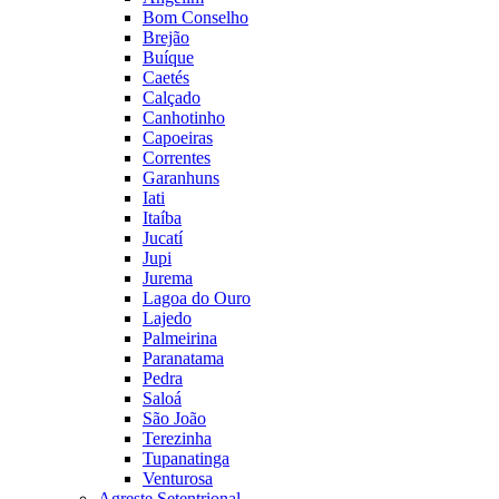
Bom Conselho
Brejão
Buíque
Caetés
Calçado
Canhotinho
Capoeiras
Correntes
Garanhuns
Iati
Itaíba
Jucatí
Jupi
Jurema
Lagoa do Ouro
Lajedo
Palmeirina
Paranatama
Pedra
Saloá
São João
Terezinha
Tupanatinga
Venturosa
Agreste Setentrional