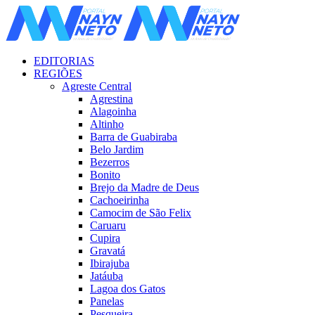
EDITORIAS
REGIÕES
Agreste Central
Agrestina
Alagoinha
Altinho
Barra de Guabiraba
Belo Jardim
Bezerros
Bonito
Brejo da Madre de Deus
Cachoeirinha
Camocim de São Felix
Caruaru
Cupira
Gravatá
Ibirajuba
Jatáuba
Lagoa dos Gatos
Panelas
Pesqueira