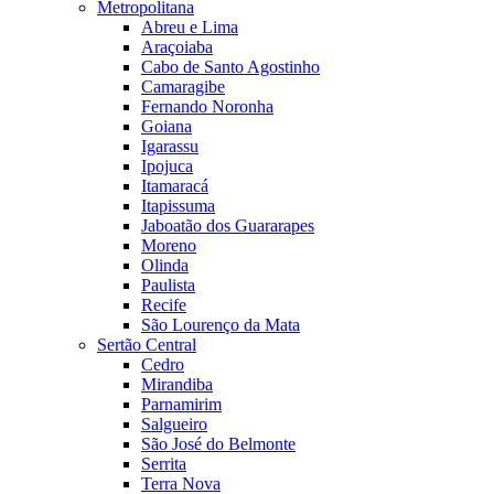
Metropolitana
Abreu e Lima
Araçoiaba
Cabo de Santo Agostinho
Camaragibe
Fernando Noronha
Goiana
Igarassu
Ipojuca
Itamaracá
Itapissuma
Jaboatão dos Guararapes
Moreno
Olinda
Paulista
Recife
São Lourenço da Mata
Sertão Central
Cedro
Mirandiba
Parnamirim
Salgueiro
São José do Belmonte
Serrita
Terra Nova