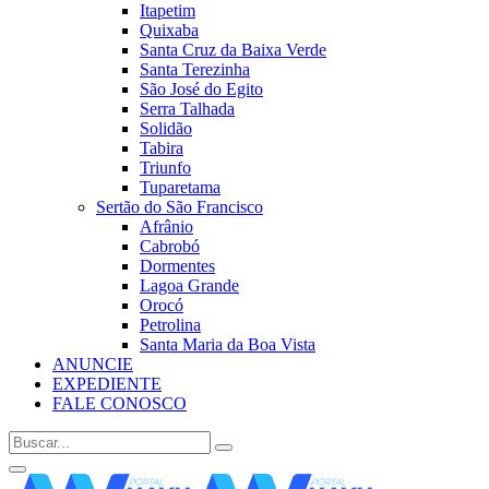
Itapetim
Quixaba
Santa Cruz da Baixa Verde
Santa Terezinha
São José do Egito
Serra Talhada
Solidão
Tabira
Triunfo
Tuparetama
Sertão do São Francisco
Afrânio
Cabrobó
Dormentes
Lagoa Grande
Orocó
Petrolina
Santa Maria da Boa Vista
ANUNCIE
EXPEDIENTE
FALE CONOSCO