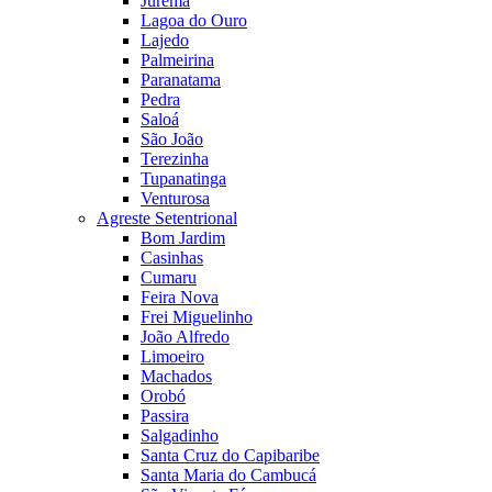
Jurema
Lagoa do Ouro
Lajedo
Palmeirina
Paranatama
Pedra
Saloá
São João
Terezinha
Tupanatinga
Venturosa
Agreste Setentrional
Bom Jardim
Casinhas
Cumaru
Feira Nova
Frei Miguelinho
João Alfredo
Limoeiro
Machados
Orobó
Passira
Salgadinho
Santa Cruz do Capibaribe
Santa Maria do Cambucá