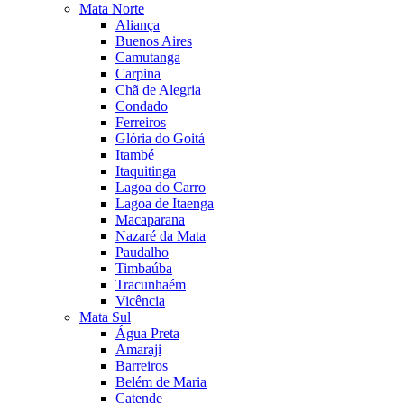
Mata Norte
Aliança
Buenos Aires
Camutanga
Carpina
Chã de Alegria
Condado
Ferreiros
Glória do Goitá
Itambé
Itaquitinga
Lagoa do Carro
Lagoa de Itaenga
Macaparana
Nazaré da Mata
Paudalho
Timbaúba
Tracunhaém
Vicência
Mata Sul
Água Preta
Amaraji
Barreiros
Belém de Maria
Catende