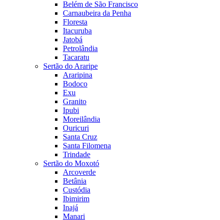
Belém de São Francisco
Carnaubeira da Penha
Floresta
Itacuruba
Jatobá
Petrolândia
Tacaratu
Sertão do Araripe
Araripina
Bodoco
Exu
Granito
Ipubi
Moreilândia
Ouricuri
Santa Cruz
Santa Filomena
Trindade
Sertão do Moxotó
Arcoverde
Betânia
Custódia
Ibimirim
Inajá
Manari