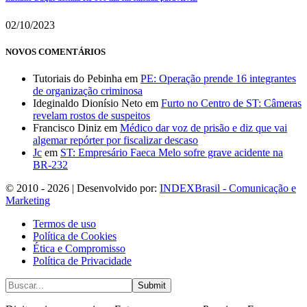
02/10/2023
NOVOS COMENTÁRIOS
Tutoriais do Pebinha
em
PE: Operação prende 16 integrantes
de organização criminosa
Ideginaldo Dionísio Neto
em
Furto no Centro de ST: Câmeras
revelam rostos de suspeitos
Francisco Diniz
em
Médico dar voz de prisão e diz que vai
algemar repórter por fiscalizar descaso
Jc
em
ST: Empresário Faeca Melo sofre grave acidente na
BR-232
© 2010 - 2026 | Desenvolvido por:
INDEXBrasil - Comunicação e
Marketing
Termos de uso
Política de Cookies
Ética e Compromisso
Política de Privacidade
Submit