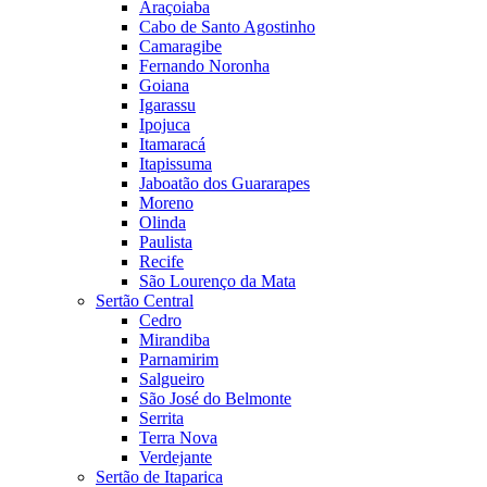
Araçoiaba
Cabo de Santo Agostinho
Camaragibe
Fernando Noronha
Goiana
Igarassu
Ipojuca
Itamaracá
Itapissuma
Jaboatão dos Guararapes
Moreno
Olinda
Paulista
Recife
São Lourenço da Mata
Sertão Central
Cedro
Mirandiba
Parnamirim
Salgueiro
São José do Belmonte
Serrita
Terra Nova
Verdejante
Sertão de Itaparica