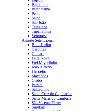
Lajedo
Palmeirina
Paranatama
Pedra
Saloá
São João
Terezinha
Tupanatinga
Venturosa
Agreste Setentrional
Bom Jardim
Casinhas
Cumaru
Feira Nova
Frei Miguelinho
João Alfredo
Limoeiro
Machados
Orobó
Passira
Salgadinho
Santa Cruz do Capibaribe
Santa Maria do Cambucá
São Vicente Férrer
Surubim