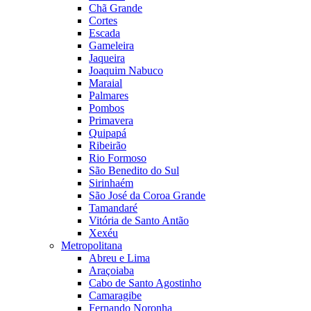
Chã Grande
Cortes
Escada
Gameleira
Jaqueira
Joaquim Nabuco
Maraial
Palmares
Pombos
Primavera
Quipapá
Ribeirão
Rio Formoso
São Benedito do Sul
Sirinhaém
São José da Coroa Grande
Tamandaré
Vitória de Santo Antão
Xexéu
Metropolitana
Abreu e Lima
Araçoiaba
Cabo de Santo Agostinho
Camaragibe
Fernando Noronha