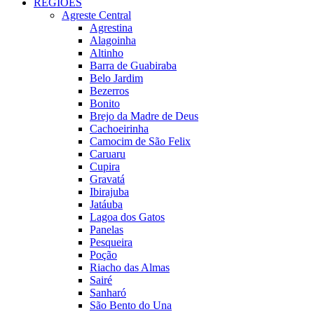
REGIÕES
Agreste Central
Agrestina
Alagoinha
Altinho
Barra de Guabiraba
Belo Jardim
Bezerros
Bonito
Brejo da Madre de Deus
Cachoeirinha
Camocim de São Felix
Caruaru
Cupira
Gravatá
Ibirajuba
Jatáuba
Lagoa dos Gatos
Panelas
Pesqueira
Poção
Riacho das Almas
Sairé
Sanharó
São Bento do Una