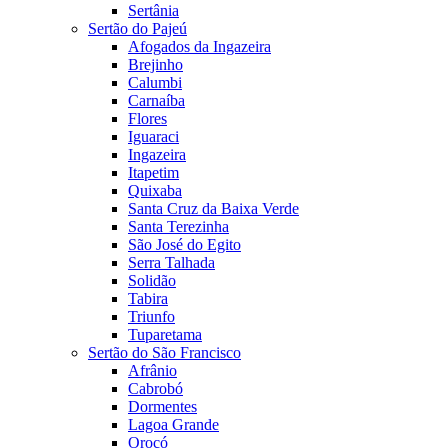
Sertânia
Sertão do Pajeú
Afogados da Ingazeira
Brejinho
Calumbi
Carnaíba
Flores
Iguaraci
Ingazeira
Itapetim
Quixaba
Santa Cruz da Baixa Verde
Santa Terezinha
São José do Egito
Serra Talhada
Solidão
Tabira
Triunfo
Tuparetama
Sertão do São Francisco
Afrânio
Cabrobó
Dormentes
Lagoa Grande
Orocó