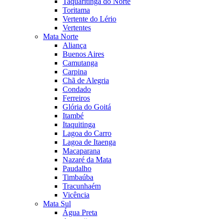
Taquaritinga do Norte
Toritama
Vertente do Lério
Vertentes
Mata Norte
Aliança
Buenos Aires
Camutanga
Carpina
Chã de Alegria
Condado
Ferreiros
Glória do Goitá
Itambé
Itaquitinga
Lagoa do Carro
Lagoa de Itaenga
Macaparana
Nazaré da Mata
Paudalho
Timbaúba
Tracunhaém
Vicência
Mata Sul
Água Preta