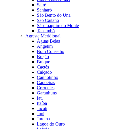
Sairé
Sanharó
São Bento do Una
São Caitano
São Joaquim do Monte
Tacaimbó
Agreste Meridional
Águas Belas
Angelim
Bom Conselho
Brejão
Buíque
Caetés
Calçado
Canhotinho
Capoeiras
Correntes
Garanhuns
Iati
Itaíba
Jucatí
Jupi
Jurema
Lagoa do Ouro