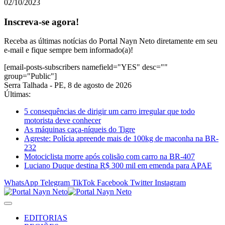
02/10/2023
Inscreva-se agora!
Receba as últimas notícias do Portal Nayn Neto diretamente em seu
e-mail e fique sempre bem informado(a)!
[email-posts-subscribers namefield="YES" desc=""
group="Public"]
Serra Talhada - PE, 8 de agosto de 2026
Últimas:
5 consequências de dirigir um carro irregular que todo
motorista deve conhecer
As máquinas caça-níqueis do Tigre
Agreste: Polícia apreende mais de 100kg de maconha na BR-
232
Motociclista morre após colisão com carro na BR-407
Luciano Duque destina R$ 300 mil em emenda para APAE
WhatsApp
Telegram
TikTok
Facebook
Twitter
Instagram
EDITORIAS