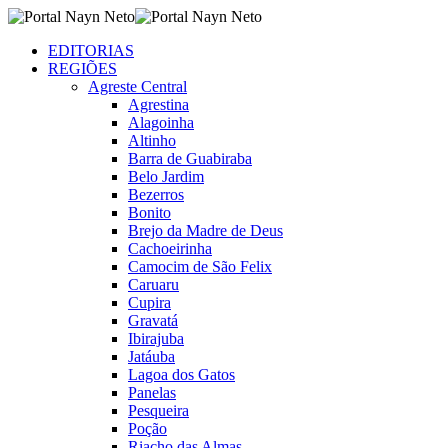
EDITORIAS
REGIÕES
Agreste Central
Agrestina
Alagoinha
Altinho
Barra de Guabiraba
Belo Jardim
Bezerros
Bonito
Brejo da Madre de Deus
Cachoeirinha
Camocim de São Felix
Caruaru
Cupira
Gravatá
Ibirajuba
Jatáuba
Lagoa dos Gatos
Panelas
Pesqueira
Poção
Riacho das Almas