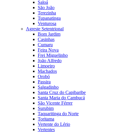
Saloá
São João
Terezinha
Tupanatinga
Venturosa
Agreste Setentrional
Bom Jardim
Casinhas
Cumaru
Feira Nova
Frei Miguelinho
João Alfredo
Limoeiro
Machados
Orobó
Passira
Salgadinho
Santa Cruz do Capibaribe
Santa Maria do Cambucá
São Vicente Férrer
Surubim
Taquaritinga do Norte
Toritama
Vertente do Lério
Vertentes