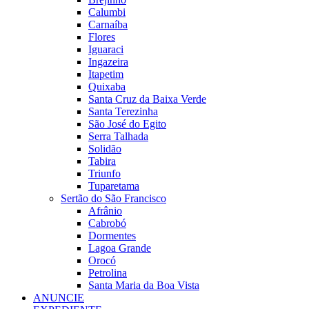
Calumbi
Carnaíba
Flores
Iguaraci
Ingazeira
Itapetim
Quixaba
Santa Cruz da Baixa Verde
Santa Terezinha
São José do Egito
Serra Talhada
Solidão
Tabira
Triunfo
Tuparetama
Sertão do São Francisco
Afrânio
Cabrobó
Dormentes
Lagoa Grande
Orocó
Petrolina
Santa Maria da Boa Vista
ANUNCIE