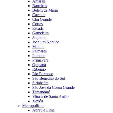
Amaraji
Barreiros
Belém de Maria
Catende
Chã Grande
Cortes
Escada
Gameleira
Jaqueira
Joaquim Nabuco
Maraial
Palmares
Pombos
Primavera
Quipapá
Ribeirão
Rio Formoso
São Benedito do Sul
Sirinhaém
São José da Coroa Grande
Tamandaré
Vitória de Santo Antão
Xexéu
Metropolitana
Abreu e Lima