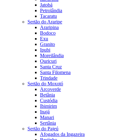
Jatobá
Petrolândia
Tacaratu
Sertão do Araripe
Araripina
Bodoco
Exu
Granito
Ipubi
Moreilândia
Ouricuri
Santa Cruz
Santa Filomena
Trindade
Sertão do Moxotó
Arcoverde
Betânia
Custódia
Ibimirim
Inajá
Manari
Sertânia
Sertão do Pajeú
Afogados da Ingazeira
Brejinho