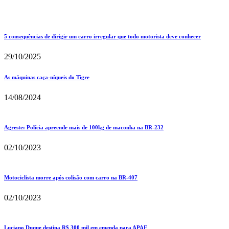
5 consequências de dirigir um carro irregular que todo motorista deve conhecer
29/10/2025
As máquinas caça-níqueis do Tigre
14/08/2024
Agreste: Polícia apreende mais de 100kg de maconha na BR-232
02/10/2023
Motociclista morre após colisão com carro na BR-407
02/10/2023
Luciano Duque destina R$ 300 mil em emenda para APAE