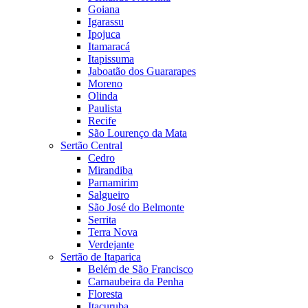
Goiana
Igarassu
Ipojuca
Itamaracá
Itapissuma
Jaboatão dos Guararapes
Moreno
Olinda
Paulista
Recife
São Lourenço da Mata
Sertão Central
Cedro
Mirandiba
Parnamirim
Salgueiro
São José do Belmonte
Serrita
Terra Nova
Verdejante
Sertão de Itaparica
Belém de São Francisco
Carnaubeira da Penha
Floresta
Itacuruba