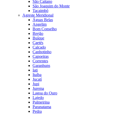
São Caitano
São Joaquim do Monte
Tacaimbó
Agreste Meridional
Águas Belas
Angelim
Bom Conselho
Brejão
Buíque
Caetés
Calçado
Canhotinho
Capoeiras
Correntes
Garanhuns
Iati
Itaíba
Jucatí
Jupi
Jurema
Lagoa do Ouro
Lajedo
Palmeirina
Paranatama
Pedra