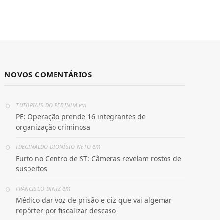
NOVOS COMENTÁRIOS
em
TUTORIAIS DO PEBINHA
PE: Operação prende 16 integrantes de
organização criminosa
em
IDEGINALDO DIONÍSIO NETO
Furto no Centro de ST: Câmeras revelam rostos de
suspeitos
em
FRANCISCO DINIZ
Médico dar voz de prisão e diz que vai algemar
repórter por fiscalizar descaso