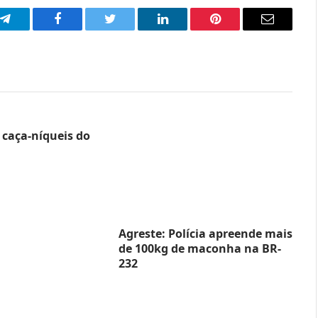
p
Telegram
Facebook
Twitter
LinkedIn
Pinterest
Email
caça-níqueis do
Agreste: Polícia apreende mais
de 100kg de maconha na BR-
232