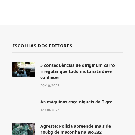
ESCOLHAS DOS EDITORES
5 consequências de dirigir um carro
irregular que todo motorista deve
conhecer
29/10/2025
As máquinas caça-níqueis do Tigre
14/08/2024
Agreste: Polícia apreende mais de
100kg de maconha na BR-232