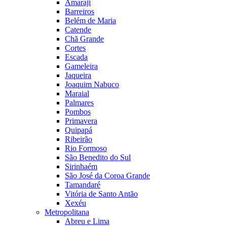
Amaraji
Barreiros
Belém de Maria
Catende
Chã Grande
Cortes
Escada
Gameleira
Jaqueira
Joaquim Nabuco
Maraial
Palmares
Pombos
Primavera
Quipapá
Ribeirão
Rio Formoso
São Benedito do Sul
Sirinhaém
São José da Coroa Grande
Tamandaré
Vitória de Santo Antão
Xexéu
Metropolitana
Abreu e Lima