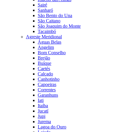
Sairé
Sanharó
São Bento do Una
São Caitano
São Joaquim do Monte
Tacaimbó
Agreste Meridional
Águas Belas
Angelim
Bom Conselho
Brejão
Buíque
Caetés
Calçado
Canhotinho
Capoeiras
Correntes
Garanhuns
Iati
Itaíba
Jucatí
Jupi
Jurema
Lagoa do Ouro