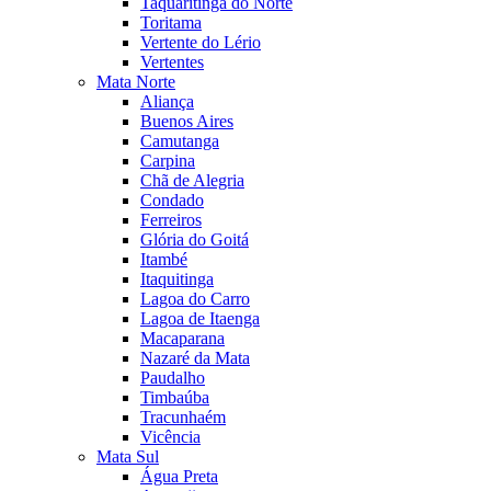
Taquaritinga do Norte
Toritama
Vertente do Lério
Vertentes
Mata Norte
Aliança
Buenos Aires
Camutanga
Carpina
Chã de Alegria
Condado
Ferreiros
Glória do Goitá
Itambé
Itaquitinga
Lagoa do Carro
Lagoa de Itaenga
Macaparana
Nazaré da Mata
Paudalho
Timbaúba
Tracunhaém
Vicência
Mata Sul
Água Preta