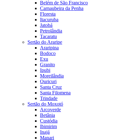
Belém de São Francisco
Carnaubeira da Penha
Floresta
Itacuruba
Jatobá
Petrolândia
Tacaratu
Sertão do Araripe
Araripina
Bodoco
Exu
Granito
Ipubi
Moreilândia
Ouricuri
Santa Cruz
Santa Filomena
Trindade
Sertão do Moxotó
Arcoverde
Betânia
Custódia
Ibimirim
Inajá
Manari