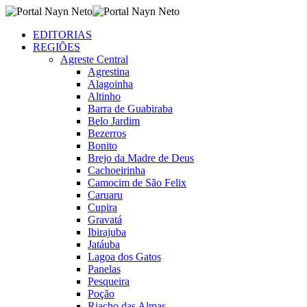
EDITORIAS
REGIÕES
Agreste Central
Agrestina
Alagoinha
Altinho
Barra de Guabiraba
Belo Jardim
Bezerros
Bonito
Brejo da Madre de Deus
Cachoeirinha
Camocim de São Felix
Caruaru
Cupira
Gravatá
Ibirajuba
Jatáuba
Lagoa dos Gatos
Panelas
Pesqueira
Poção
Riacho das Almas