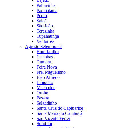
Lajedo
Palmeirina
Paranatama
Pedra
Saloá
São João
Terezinha
Tupanatinga
Venturosa
Agreste Setentrional
Bom Jardim
Casinhas
Cumaru
Feira Nova
Frei Miguelinho
João Alfredo
Limoeiro
Machados
Orobó
Passira
Salgadinho
Santa Cruz do Capibaribe
Santa Maria do Cambucá
São Vicente Férrer
Surubim