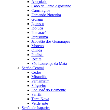
Araçoiaba
Cabo de Santo Agostinho
Camaragibe
Fernando Noronha
Goiana
Igarassu
Ipojuca
Itamaracá
Itapissuma
Jaboatão dos Guararapes
Moreno
Olinda
Paulista
Recife
São Lourenço da Mata
Sertão Central
Cedro
Mirandiba
Parnamirim
Salgueiro
São José do Belmonte
Serrita
Terra Nova
Verdejante
Sertão de Itaparica