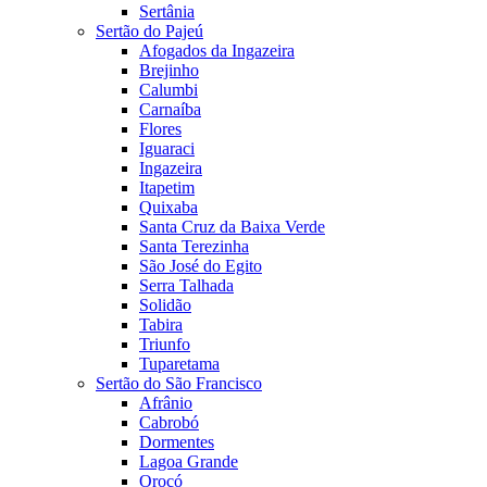
Sertânia
Sertão do Pajeú
Afogados da Ingazeira
Brejinho
Calumbi
Carnaíba
Flores
Iguaraci
Ingazeira
Itapetim
Quixaba
Santa Cruz da Baixa Verde
Santa Terezinha
São José do Egito
Serra Talhada
Solidão
Tabira
Triunfo
Tuparetama
Sertão do São Francisco
Afrânio
Cabrobó
Dormentes
Lagoa Grande
Orocó