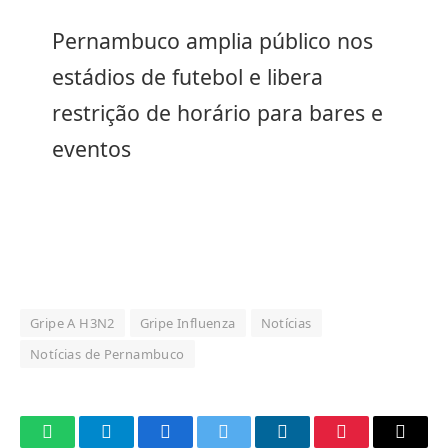
Pernambuco amplia público nos
estádios de futebol e libera
restrição de horário para bares e
eventos
Gripe A H3N2
Gripe Influenza
Notícias
Notícias de Pernambuco
WhatsApp
Telegram
Facebook
Twitter
LinkedIn
Pinterest
Email