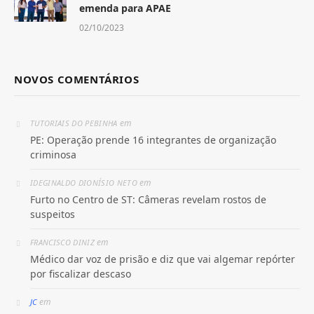
emenda para APAE
02/10/2023
NOVOS COMENTÁRIOS
em
TUTORIAIS DO PEBINHA
PE: Operação prende 16 integrantes de organização
criminosa
em
IDEGINALDO DIONÍSIO NETO
Furto no Centro de ST: Câmeras revelam rostos de
suspeitos
em
FRANCISCO DINIZ
Médico dar voz de prisão e diz que vai algemar repórter
por fiscalizar descaso
em
JC