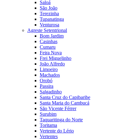
Saloá
São João
Terezinha
Tupanatinga
Venturosa
Agreste Setentrional
Bom Jardim
Casinhas
Cumaru
Feira Nova
Frei Miguelinho
João Alfredo
Limoeiro
Machados
Orobó
Passira
Salgadinho
Santa Cruz do Capibaribe
Santa Maria do Cambucá
São Vicente Férrer
Surubim
Taquaritinga do Norte
Toritama
Vertente do Lério
Vertentes