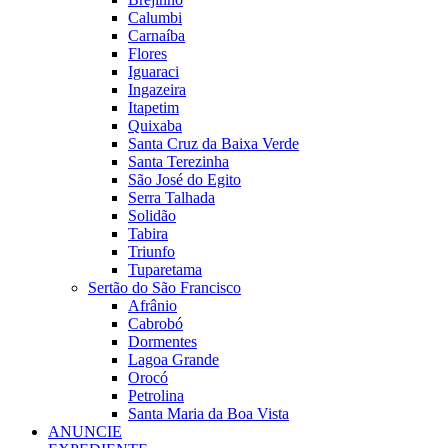
Calumbi
Carnaíba
Flores
Iguaraci
Ingazeira
Itapetim
Quixaba
Santa Cruz da Baixa Verde
Santa Terezinha
São José do Egito
Serra Talhada
Solidão
Tabira
Triunfo
Tuparetama
Sertão do São Francisco
Afrânio
Cabrobó
Dormentes
Lagoa Grande
Orocó
Petrolina
Santa Maria da Boa Vista
ANUNCIE