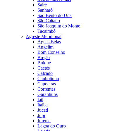
Sairé
Sanharó
São Bento do Una
São Caitano
São Joaquim do Monte
Tacaimbó
Agreste Meridional
Águas Belas
Angelim
Bom Conselho
Brejão
Buíque
Caetés
Calçado
Canhotinho
Capoeiras
Correntes
Garanhuns
Iati
Itaíba
Jucatí
Jupi
Jurema
Lagoa do Ouro