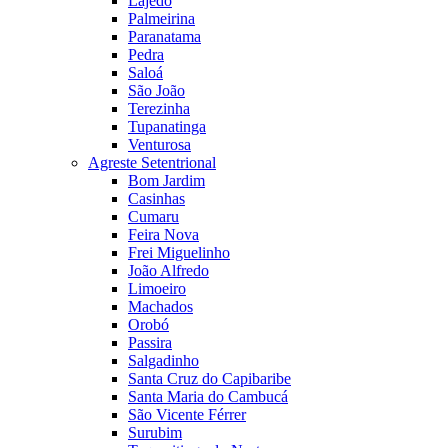
Lajedo
Palmeirina
Paranatama
Pedra
Saloá
São João
Terezinha
Tupanatinga
Venturosa
Agreste Setentrional
Bom Jardim
Casinhas
Cumaru
Feira Nova
Frei Miguelinho
João Alfredo
Limoeiro
Machados
Orobó
Passira
Salgadinho
Santa Cruz do Capibaribe
Santa Maria do Cambucá
São Vicente Férrer
Surubim