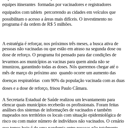
equipes itinerantes  formadas por vacinadores e registradores
equipados com tablets  percorrendo as cidades em veículos que
possibilitam o acesso a áreas mais difíceis. O investimento no
programa é da ordem de R$ 5 milhões.
A estratégia é reforçar, nos próximos três meses, a busca ativa de
pessoas não vacinadas ou que estão em atraso na segunda dose ou
dose de reforço. O programa foi pensado para dar condições de
levarmos aos municípios as vacinas para quem ainda não se
imunizou, garantindo todas as doses. Nós queremos chegar até o
mês de março do próximo ano  quando ocorre um aumento das
doenças respiratórias  com 90% da população vacinada com as duas
doses e a dose de reforço, frisou Paulo Câmara.
A Secretaria Estadual de Saúde realizou um levantamento para
elencar quais municípios receberão os profissionais. Foram feitas
análises dos sistemas de informações de vacinados e também
mapeados nos territórios os locais com situação epidemiológica de
risco ou com maior número de indivíduos não vacinados. O cenário
que temos hoje é de uma pandemia entre pessoas não totalmente