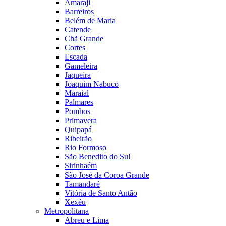
Amaraji
Barreiros
Belém de Maria
Catende
Chã Grande
Cortes
Escada
Gameleira
Jaqueira
Joaquim Nabuco
Maraial
Palmares
Pombos
Primavera
Quipapá
Ribeirão
Rio Formoso
São Benedito do Sul
Sirinhaém
São José da Coroa Grande
Tamandaré
Vitória de Santo Antão
Xexéu
Metropolitana
Abreu e Lima