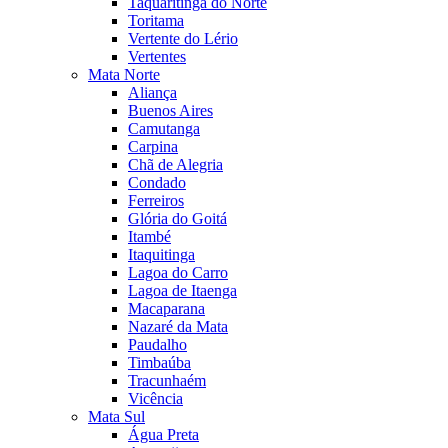
Taquaritinga do Norte
Toritama
Vertente do Lério
Vertentes
Mata Norte
Aliança
Buenos Aires
Camutanga
Carpina
Chã de Alegria
Condado
Ferreiros
Glória do Goitá
Itambé
Itaquitinga
Lagoa do Carro
Lagoa de Itaenga
Macaparana
Nazaré da Mata
Paudalho
Timbaúba
Tracunhaém
Vicência
Mata Sul
Água Preta