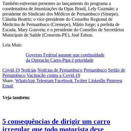
Também estiveram presentes ao lançamento do programa a
coordenadora de Imunizações da Opas Brasil, Lely Guzmán; a
presidente do Sindicato dos Médicos de Pernambuco (Simepe),
Cláudia Beatriz; o vice-presidente do Conselho Regional de
Medicina de Pernambuco (Cremepe), Mário Jorge; a prefeita de
Escada, Mary Gouveia; e o presidente do Conselho de Secretários
Municipais de Saúde (Consems-PE), José Edson.
Leia Mais:
Governo Federal garante que continuidade
da Operação Carro-Pipa é prioridade
Covid-19
Notícias
Notícias de Pernambuco
Pernambuco
Sertão de
Pernambuco
Vacinação contra a Covid-19
Share.
WhatsApp
Telegram
Facebook
Twitter
LinkedIn
Pinterest
Email
Veja também:
5 consequências de dirigir um carro
irregular que todo motorista deve