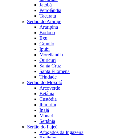
Jatobá
Petrolândia
Tacaratu
Sertão do Araripe
Araripina
Bodoco
Exu
Granito
Ipubi
Moreilândia
Ouricuri
Santa Cruz
Santa Filomena
Trindade
Sertão do Moxotó
Arcoverde
Betânia
Custódia
Ibimirim
Inajá
Manari
Sertânia
Sertão do Pajeú
Afogados da Ingazeira
Brejinho