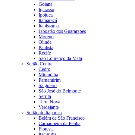
Goiana
Igarassu
Ipojuca
Itamaracá
Itapissuma
Jaboatão dos Guararapes
Moreno
Olinda
Paulista
Recife
São Lourenço da Mata
Sertão Central
Cedro
Mirandiba
Parnamirim
Salgueiro
São José do Belmonte
Serrita
Terra Nova
Verdejante
Sertão de Itaparica
Belém de São Francisco
Carnaubeira da Penha
Floresta
Itacuruba