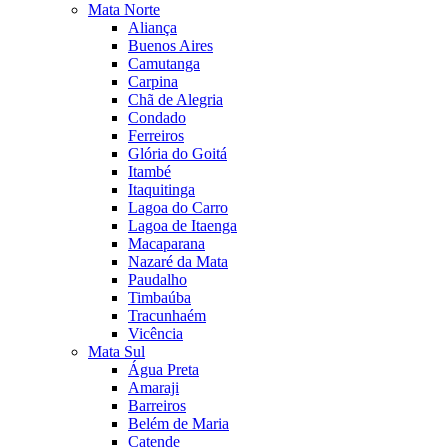
Mata Norte
Aliança
Buenos Aires
Camutanga
Carpina
Chã de Alegria
Condado
Ferreiros
Glória do Goitá
Itambé
Itaquitinga
Lagoa do Carro
Lagoa de Itaenga
Macaparana
Nazaré da Mata
Paudalho
Timbaúba
Tracunhaém
Vicência
Mata Sul
Água Preta
Amaraji
Barreiros
Belém de Maria
Catende