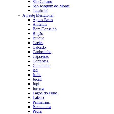
São Caitano
São Joaquim do Monte
Tacaimbó
Agreste Meridional
Águas Belas
Angelim
Bom Conselho
Brejão
Buíque
Caetés
Calçado
Canhotinho
Capoeiras
Correntes
Garanhuns
Iati
Itaíba
Jucatí
Jupi
Jurema
Lagoa do Ouro
Lajedo
Palmeirina
Paranatama
Pedra