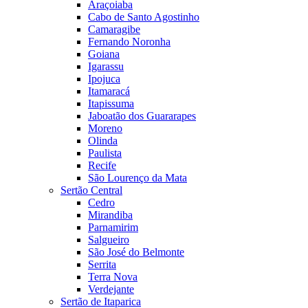
Araçoiaba
Cabo de Santo Agostinho
Camaragibe
Fernando Noronha
Goiana
Igarassu
Ipojuca
Itamaracá
Itapissuma
Jaboatão dos Guararapes
Moreno
Olinda
Paulista
Recife
São Lourenço da Mata
Sertão Central
Cedro
Mirandiba
Parnamirim
Salgueiro
São José do Belmonte
Serrita
Terra Nova
Verdejante
Sertão de Itaparica