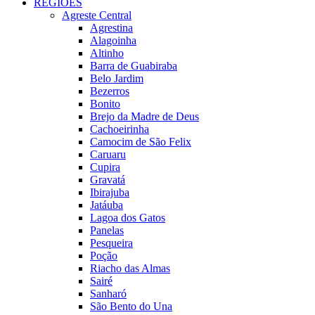
REGIÕES
Agreste Central
Agrestina
Alagoinha
Altinho
Barra de Guabiraba
Belo Jardim
Bezerros
Bonito
Brejo da Madre de Deus
Cachoeirinha
Camocim de São Felix
Caruaru
Cupira
Gravatá
Ibirajuba
Jatáuba
Lagoa dos Gatos
Panelas
Pesqueira
Poção
Riacho das Almas
Sairé
Sanharó
São Bento do Una