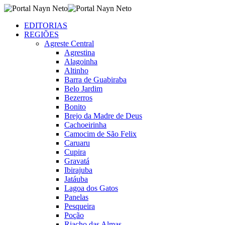
EDITORIAS
REGIÕES
Agreste Central
Agrestina
Alagoinha
Altinho
Barra de Guabiraba
Belo Jardim
Bezerros
Bonito
Brejo da Madre de Deus
Cachoeirinha
Camocim de São Felix
Caruaru
Cupira
Gravatá
Ibirajuba
Jatáuba
Lagoa dos Gatos
Panelas
Pesqueira
Poção
Riacho das Almas