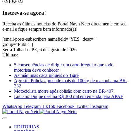
02/10/2023
Inscreva-se agora!
Receba as últimas notícias do Portal Nayn Neto diretamente em seu
e-mail e fique sempre bem informado(a)!
[email-posts-subscribers namefield="YES" desc=""
group="Public"]
Serra Talhada - PE, 6 de agosto de 2026
Últimas:
5 consequências de dirigir um carro irregular que todo
motorista deve conhecer
As máquinas caça-níqueis do Tigre
Agreste: Polícia apreende mais de 100kg de maconha na BR-
232
Motociclista morre após colisão com carro na BR-407
Luciano Duque destina R$ 300 mil em emenda para APAE
WhatsApp
Telegram
TikTok
Facebook
Twitter
Instagram
EDITORIAS