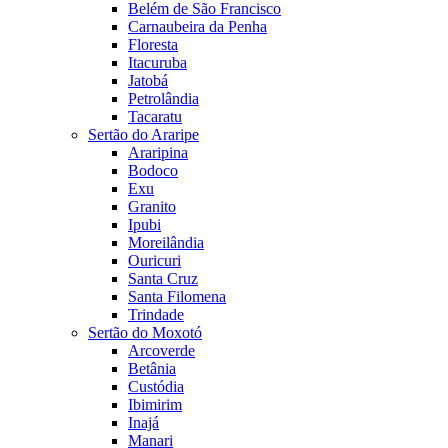
Belém de São Francisco
Carnaubeira da Penha
Floresta
Itacuruba
Jatobá
Petrolândia
Tacaratu
Sertão do Araripe
Araripina
Bodoco
Exu
Granito
Ipubi
Moreilândia
Ouricuri
Santa Cruz
Santa Filomena
Trindade
Sertão do Moxotó
Arcoverde
Betânia
Custódia
Ibimirim
Inajá
Manari