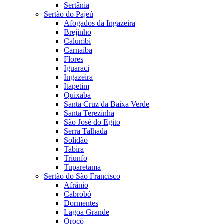
Sertânia
Sertão do Pajeú
Afogados da Ingazeira
Brejinho
Calumbi
Carnaíba
Flores
Iguaraci
Ingazeira
Itapetim
Quixaba
Santa Cruz da Baixa Verde
Santa Terezinha
São José do Egito
Serra Talhada
Solidão
Tabira
Triunfo
Tuparetama
Sertão do São Francisco
Afrânio
Cabrobó
Dormentes
Lagoa Grande
Orocó