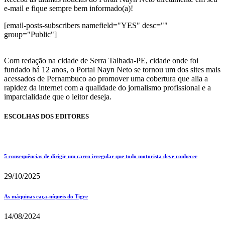
e-mail e fique sempre bem informado(a)!
[email-posts-subscribers namefield="YES" desc=""
group="Public"]
Com redação na cidade de Serra Talhada-PE, cidade onde foi
fundado há 12 anos, o Portal Nayn Neto se tornou um dos sites mais
acessados de Pernambuco ao promover uma cobertura que alia a
rapidez da internet com a qualidade do jornalismo profissional e a
imparcialidade que o leitor deseja.
ESCOLHAS DOS EDITORES
5 consequências de dirigir um carro irregular que todo motorista deve conhecer
29/10/2025
As máquinas caça-níqueis do Tigre
14/08/2024