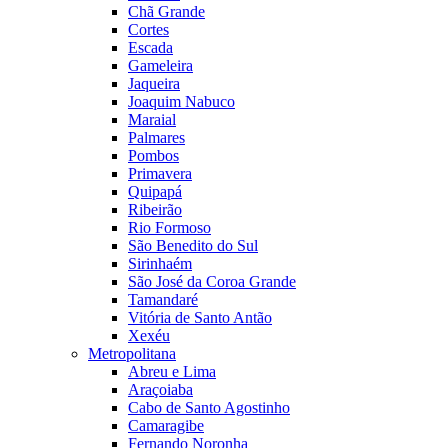
Chã Grande
Cortes
Escada
Gameleira
Jaqueira
Joaquim Nabuco
Maraial
Palmares
Pombos
Primavera
Quipapá
Ribeirão
Rio Formoso
São Benedito do Sul
Sirinhaém
São José da Coroa Grande
Tamandaré
Vitória de Santo Antão
Xexéu
Metropolitana
Abreu e Lima
Araçoiaba
Cabo de Santo Agostinho
Camaragibe
Fernando Noronha