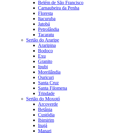
Belém de São Francisco
Carnaubeira da Penha
Floresta
Itacuruba
Jatobá
Petrolândia
Tacaratu
Sertão do Araripe
Araripina
Bodoco
Exu
Granito
Ipubi
Moreilândia
Ouricuri
Santa Cruz
Santa Filomena
Trindade
Sertão do Moxotó
Arcoverde
Betânia
Custódia
Ibimirim
Inajá
Manari