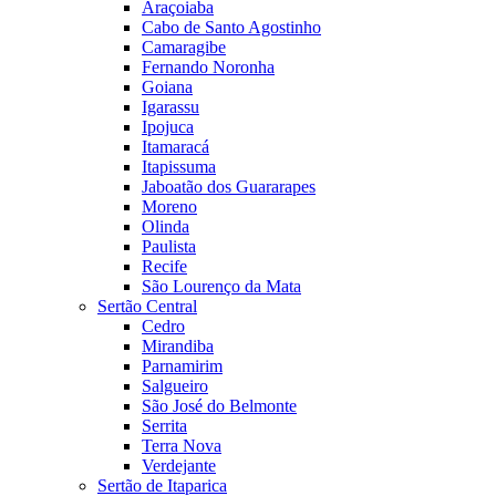
Araçoiaba
Cabo de Santo Agostinho
Camaragibe
Fernando Noronha
Goiana
Igarassu
Ipojuca
Itamaracá
Itapissuma
Jaboatão dos Guararapes
Moreno
Olinda
Paulista
Recife
São Lourenço da Mata
Sertão Central
Cedro
Mirandiba
Parnamirim
Salgueiro
São José do Belmonte
Serrita
Terra Nova
Verdejante
Sertão de Itaparica