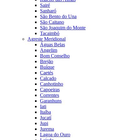
Sairé
Sanharó
São Bento do Una
São Caitano
São Joaquim do Monte
Tacaimbó
Agreste Meridional
Águas Belas
Angelim
Bom Conselho
Brejão
Buíque
Caetés
Calçado
Canhotinho
Capoeiras
Correntes
Garanhuns
Iati
Itaíba
Jucatí
Jupi
Jurema
Lagoa do Ouro