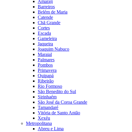
Amaraji
Barreiros
Belém de Maria
Catende
Chã Grande
Cortes
Escada
Gameleira
Jaqueira
Joaquim Nabuco
Maraial
Palmares
Pombos
Primavera
Quipapá
Ribeirão
Rio Formoso
São Benedito do Sul
Sirinhaém
São José da Coroa Grande
Tamandaré
Vitória de Santo Antão
Xexéu
Metropolitana
Abreu e Lima