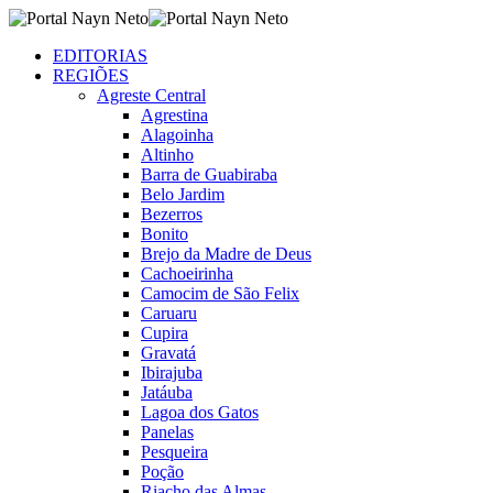
EDITORIAS
REGIÕES
Agreste Central
Agrestina
Alagoinha
Altinho
Barra de Guabiraba
Belo Jardim
Bezerros
Bonito
Brejo da Madre de Deus
Cachoeirinha
Camocim de São Felix
Caruaru
Cupira
Gravatá
Ibirajuba
Jatáuba
Lagoa dos Gatos
Panelas
Pesqueira
Poção
Riacho das Almas