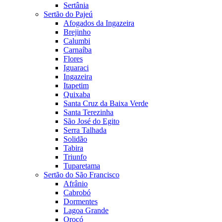
Sertânia
Sertão do Pajeú
Afogados da Ingazeira
Brejinho
Calumbi
Carnaíba
Flores
Iguaraci
Ingazeira
Itapetim
Quixaba
Santa Cruz da Baixa Verde
Santa Terezinha
São José do Egito
Serra Talhada
Solidão
Tabira
Triunfo
Tuparetama
Sertão do São Francisco
Afrânio
Cabrobó
Dormentes
Lagoa Grande
Orocó