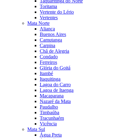
Taquaritinga do Norte
Toritama
Vertente do Lério
Vertentes
Mata Norte
Aliança
Buenos Aires
Camutanga
Carpina
Chã de Alegria
Condado
Ferreiros
Glória do Goitá
Itambé
Itaquitinga
Lagoa do Carro
Lagoa de Itaenga
Macaparana
Nazaré da Mata
Paudalho
Timbaúba
Tracunhaém
Vicência
Mata Sul
Água Preta