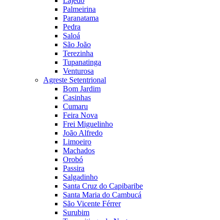
Lajedo
Palmeirina
Paranatama
Pedra
Saloá
São João
Terezinha
Tupanatinga
Venturosa
Agreste Setentrional
Bom Jardim
Casinhas
Cumaru
Feira Nova
Frei Miguelinho
João Alfredo
Limoeiro
Machados
Orobó
Passira
Salgadinho
Santa Cruz do Capibaribe
Santa Maria do Cambucá
São Vicente Férrer
Surubim