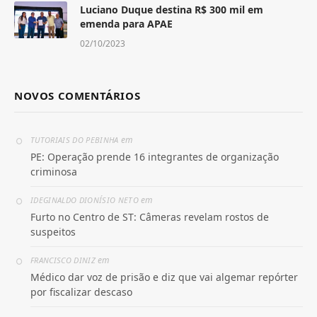
Luciano Duque destina R$ 300 mil em
emenda para APAE
02/10/2023
NOVOS COMENTÁRIOS
em
TUTORIAIS DO PEBINHA
PE: Operação prende 16 integrantes de organização
criminosa
em
IDEGINALDO DIONÍSIO NETO
Furto no Centro de ST: Câmeras revelam rostos de
suspeitos
em
FRANCISCO DINIZ
Médico dar voz de prisão e diz que vai algemar repórter
por fiscalizar descaso