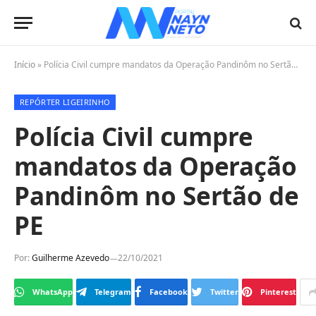
Início
»
Polícia Civil cumpre mandatos da Operação Pandinôm no Sertão de PE
REPÓRTER LIGEIRINHO
Polícia Civil cumpre
mandatos da Operação
Pandinôm no Sertão de
PE
Por:
Guilherme Azevedo
22/10/2021
WhatsApp
Telegram
Facebook
Twitter
Pinterest