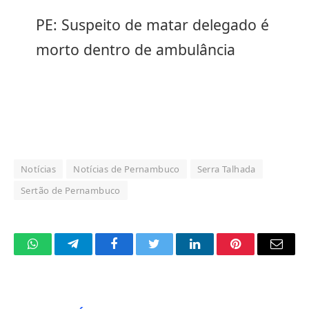
PE: Suspeito de matar delegado é
morto dentro de ambulância
Notícias
Notícias de Pernambuco
Serra Talhada
Sertão de Pernambuco
WhatsApp
Telegram
Facebook
Twitter
LinkedIn
Pinterest
Email