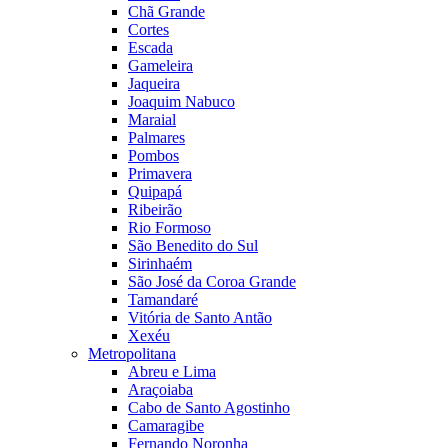
Chã Grande
Cortes
Escada
Gameleira
Jaqueira
Joaquim Nabuco
Maraial
Palmares
Pombos
Primavera
Quipapá
Ribeirão
Rio Formoso
São Benedito do Sul
Sirinhaém
São José da Coroa Grande
Tamandaré
Vitória de Santo Antão
Xexéu
Metropolitana
Abreu e Lima
Araçoiaba
Cabo de Santo Agostinho
Camaragibe
Fernando Noronha