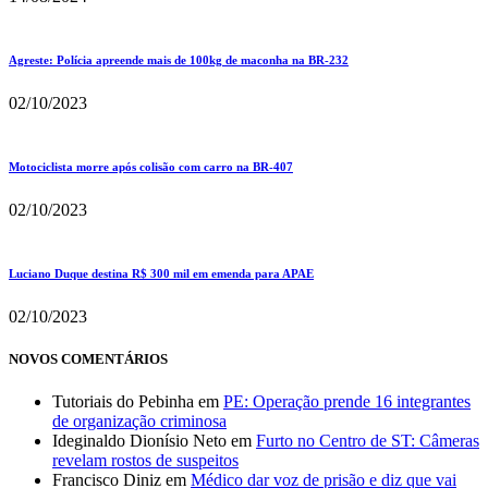
Agreste: Polícia apreende mais de 100kg de maconha na BR-232
02/10/2023
Motociclista morre após colisão com carro na BR-407
02/10/2023
Luciano Duque destina R$ 300 mil em emenda para APAE
02/10/2023
NOVOS COMENTÁRIOS
Tutoriais do Pebinha
em
PE: Operação prende 16 integrantes
de organização criminosa
Ideginaldo Dionísio Neto
em
Furto no Centro de ST: Câmeras
revelam rostos de suspeitos
Francisco Diniz
em
Médico dar voz de prisão e diz que vai