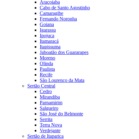
Araçoiaba
Cabo de Santo Agostinho
Camaragibe
Fernando Noronha
Goiana
Igarassu
Ipojuca
Itamaracá
Itapissuma
Jaboatão dos Guararapes
Moreno
Olinda
Paulista
Recife
São Lourenço da Mata
Sertão Central
Cedro
Mirandiba
Parnamirim
Salgueiro
São José do Belmonte
Serrita
Terra Nova
Verdejante
Sertão de Itaparica