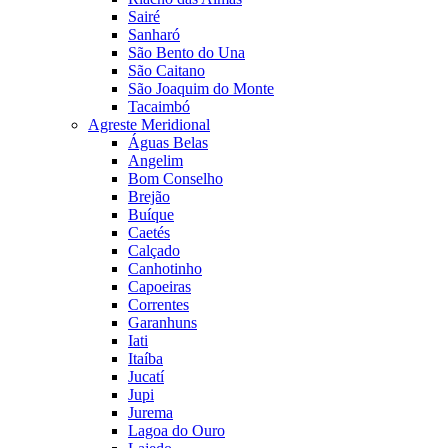
Sairé
Sanharó
São Bento do Una
São Caitano
São Joaquim do Monte
Tacaimbó
Agreste Meridional
Águas Belas
Angelim
Bom Conselho
Brejão
Buíque
Caetés
Calçado
Canhotinho
Capoeiras
Correntes
Garanhuns
Iati
Itaíba
Jucatí
Jupi
Jurema
Lagoa do Ouro