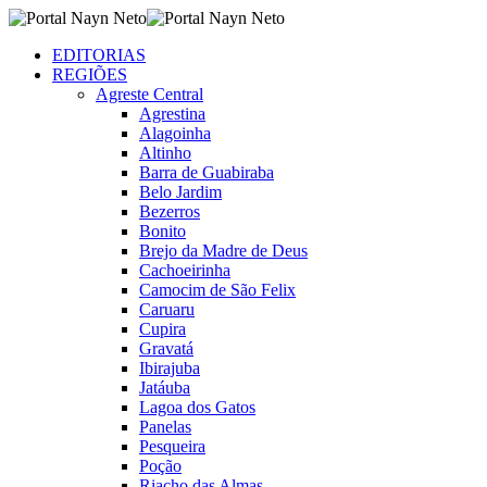
EDITORIAS
REGIÕES
Agreste Central
Agrestina
Alagoinha
Altinho
Barra de Guabiraba
Belo Jardim
Bezerros
Bonito
Brejo da Madre de Deus
Cachoeirinha
Camocim de São Felix
Caruaru
Cupira
Gravatá
Ibirajuba
Jatáuba
Lagoa dos Gatos
Panelas
Pesqueira
Poção
Riacho das Almas