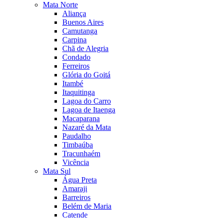
Mata Norte
Aliança
Buenos Aires
Camutanga
Carpina
Chã de Alegria
Condado
Ferreiros
Glória do Goitá
Itambé
Itaquitinga
Lagoa do Carro
Lagoa de Itaenga
Macaparana
Nazaré da Mata
Paudalho
Timbaúba
Tracunhaém
Vicência
Mata Sul
Água Preta
Amaraji
Barreiros
Belém de Maria
Catende