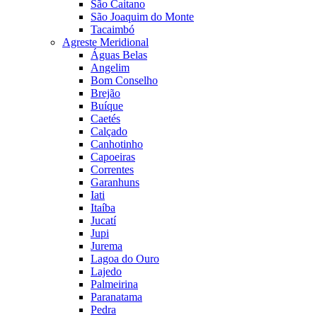
São Caitano
São Joaquim do Monte
Tacaimbó
Agreste Meridional
Águas Belas
Angelim
Bom Conselho
Brejão
Buíque
Caetés
Calçado
Canhotinho
Capoeiras
Correntes
Garanhuns
Iati
Itaíba
Jucatí
Jupi
Jurema
Lagoa do Ouro
Lajedo
Palmeirina
Paranatama
Pedra