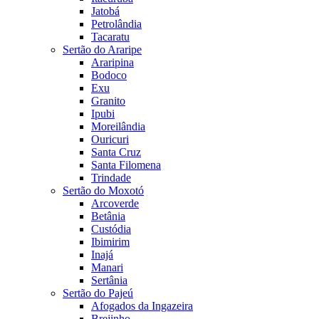
Jatobá
Petrolândia
Tacaratu
Sertão do Araripe
Araripina
Bodoco
Exu
Granito
Ipubi
Moreilândia
Ouricuri
Santa Cruz
Santa Filomena
Trindade
Sertão do Moxotó
Arcoverde
Betânia
Custódia
Ibimirim
Inajá
Manari
Sertânia
Sertão do Pajeú
Afogados da Ingazeira
Brejinho