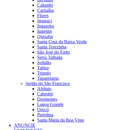
Calumbi
Carnaíba
Flores
Iguaraci
Ingazeira
Itapetim
Quixaba
Santa Cruz da Baixa Verde
Santa Terezinha
São José do Egito
Serra Talhada
Solidão
Tabira
Triunfo
Tuparetama
Sertão do São Francisco
Afrânio
Cabrobó
Dormentes
Lagoa Grande
Orocó
Petrolina
Santa Maria da Boa Vista
ANUNCIE