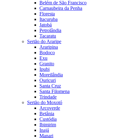
Belém de São Francisco
Carnaubeira da Penha
Floresta
Itacuruba
Jatobá
Petrolândia
Tacaratu
Sertão do Araripe
Araripina
Bodoco
Exu
Granito
Ipubi
Moreilândia
Ouricuri
Santa Cruz
Santa Filomena
Trindade
Sertão do Moxotó
Arcoverde
Betânia
Custódia
Ibimirim
Inajá
Manari