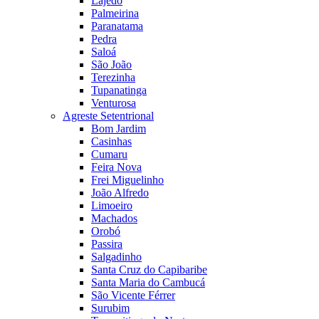
Lajedo
Palmeirina
Paranatama
Pedra
Saloá
São João
Terezinha
Tupanatinga
Venturosa
Agreste Setentrional
Bom Jardim
Casinhas
Cumaru
Feira Nova
Frei Miguelinho
João Alfredo
Limoeiro
Machados
Orobó
Passira
Salgadinho
Santa Cruz do Capibaribe
Santa Maria do Cambucá
São Vicente Férrer
Surubim