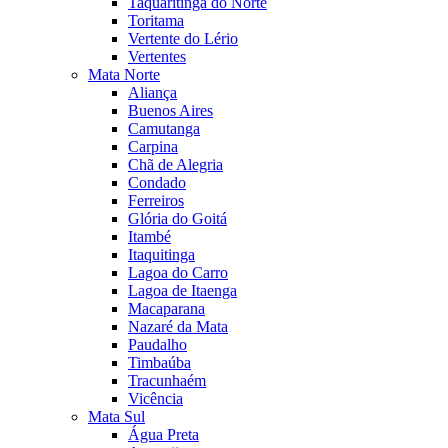
Taquaritinga do Norte
Toritama
Vertente do Lério
Vertentes
Mata Norte
Aliança
Buenos Aires
Camutanga
Carpina
Chã de Alegria
Condado
Ferreiros
Glória do Goitá
Itambé
Itaquitinga
Lagoa do Carro
Lagoa de Itaenga
Macaparana
Nazaré da Mata
Paudalho
Timbaúba
Tracunhaém
Vicência
Mata Sul
Água Preta