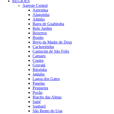
REGIÕES
Agreste Central
Agrestina
Alagoinha
Altinho
Barra de Guabiraba
Belo Jardim
Bezerros
Bonito
Brejo da Madre de Deus
Cachoeirinha
Camocim de São Felix
Caruaru
Cupira
Gravatá
Ibirajuba
Jatáuba
Lagoa dos Gatos
Panelas
Pesqueira
Poção
Riacho das Almas
Sairé
Sanharó
São Bento do Una