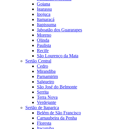
Goiana
Igarassu
Ipojuca
Itamaracá
Itapissuma
Jaboatão dos Guararapes
Moreno
Olinda
Paulista
Recife
São Lourenço da Mata
Sertão Central
Cedro
Mirandiba
Parnamirim
Salgueiro
São José do Belmonte
Serrita
Terra Nova
Verdejante
Sertão de Itaparica
Belém de São Francisco
Carnaubeira da Penha
Floresta
Itacuruba