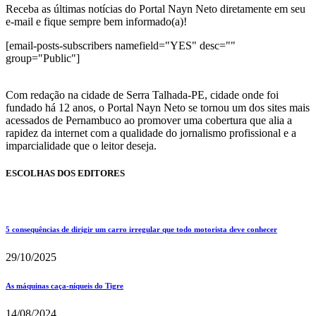
Receba as últimas notícias do Portal Nayn Neto diretamente em seu
e-mail e fique sempre bem informado(a)!
[email-posts-subscribers namefield="YES" desc=""
group="Public"]
Com redação na cidade de Serra Talhada-PE, cidade onde foi
fundado há 12 anos, o Portal Nayn Neto se tornou um dos sites mais
acessados de Pernambuco ao promover uma cobertura que alia a
rapidez da internet com a qualidade do jornalismo profissional e a
imparcialidade que o leitor deseja.
ESCOLHAS DOS EDITORES
5 consequências de dirigir um carro irregular que todo motorista deve conhecer
29/10/2025
As máquinas caça-níqueis do Tigre
14/08/2024