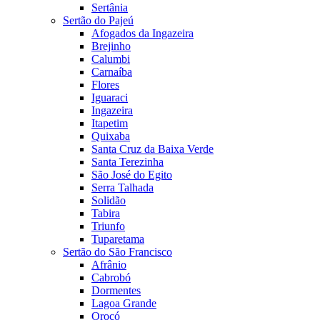
Sertânia
Sertão do Pajeú
Afogados da Ingazeira
Brejinho
Calumbi
Carnaíba
Flores
Iguaraci
Ingazeira
Itapetim
Quixaba
Santa Cruz da Baixa Verde
Santa Terezinha
São José do Egito
Serra Talhada
Solidão
Tabira
Triunfo
Tuparetama
Sertão do São Francisco
Afrânio
Cabrobó
Dormentes
Lagoa Grande
Orocó