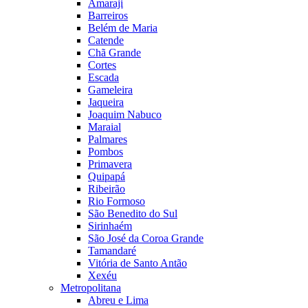
Amaraji
Barreiros
Belém de Maria
Catende
Chã Grande
Cortes
Escada
Gameleira
Jaqueira
Joaquim Nabuco
Maraial
Palmares
Pombos
Primavera
Quipapá
Ribeirão
Rio Formoso
São Benedito do Sul
Sirinhaém
São José da Coroa Grande
Tamandaré
Vitória de Santo Antão
Xexéu
Metropolitana
Abreu e Lima