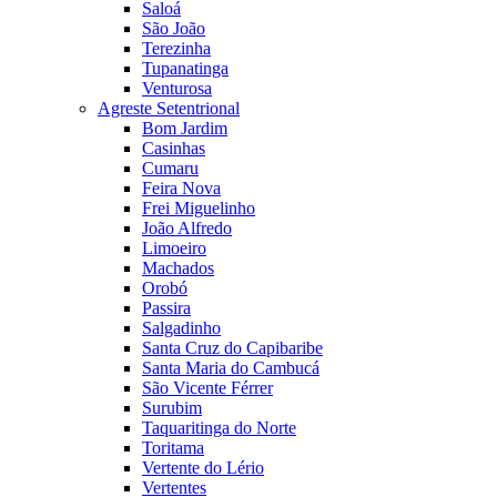
Saloá
São João
Terezinha
Tupanatinga
Venturosa
Agreste Setentrional
Bom Jardim
Casinhas
Cumaru
Feira Nova
Frei Miguelinho
João Alfredo
Limoeiro
Machados
Orobó
Passira
Salgadinho
Santa Cruz do Capibaribe
Santa Maria do Cambucá
São Vicente Férrer
Surubim
Taquaritinga do Norte
Toritama
Vertente do Lério
Vertentes