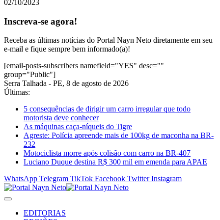
02/10/2023
Inscreva-se agora!
Receba as últimas notícias do Portal Nayn Neto diretamente em seu
e-mail e fique sempre bem informado(a)!
[email-posts-subscribers namefield="YES" desc=""
group="Public"]
Serra Talhada - PE, 8 de agosto de 2026
Últimas:
5 consequências de dirigir um carro irregular que todo
motorista deve conhecer
As máquinas caça-níqueis do Tigre
Agreste: Polícia apreende mais de 100kg de maconha na BR-
232
Motociclista morre após colisão com carro na BR-407
Luciano Duque destina R$ 300 mil em emenda para APAE
WhatsApp
Telegram
TikTok
Facebook
Twitter
Instagram
EDITORIAS