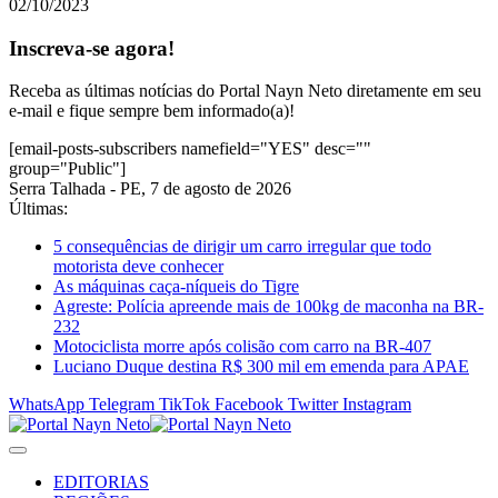
02/10/2023
Inscreva-se agora!
Receba as últimas notícias do Portal Nayn Neto diretamente em seu
e-mail e fique sempre bem informado(a)!
[email-posts-subscribers namefield="YES" desc=""
group="Public"]
Serra Talhada - PE, 7 de agosto de 2026
Últimas:
5 consequências de dirigir um carro irregular que todo
motorista deve conhecer
As máquinas caça-níqueis do Tigre
Agreste: Polícia apreende mais de 100kg de maconha na BR-
232
Motociclista morre após colisão com carro na BR-407
Luciano Duque destina R$ 300 mil em emenda para APAE
WhatsApp
Telegram
TikTok
Facebook
Twitter
Instagram
EDITORIAS