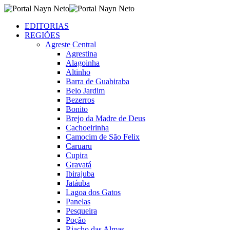
EDITORIAS
REGIÕES
Agreste Central
Agrestina
Alagoinha
Altinho
Barra de Guabiraba
Belo Jardim
Bezerros
Bonito
Brejo da Madre de Deus
Cachoeirinha
Camocim de São Felix
Caruaru
Cupira
Gravatá
Ibirajuba
Jatáuba
Lagoa dos Gatos
Panelas
Pesqueira
Poção
Riacho das Almas