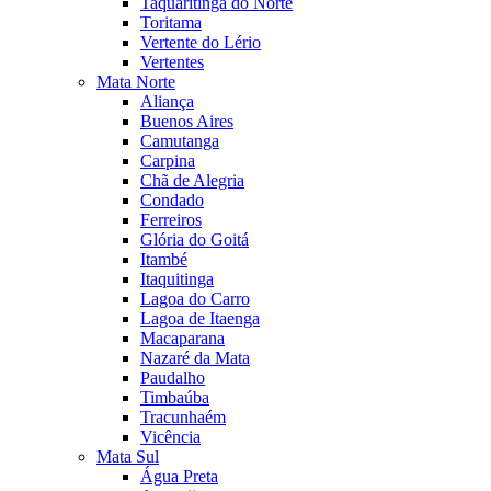
Taquaritinga do Norte
Toritama
Vertente do Lério
Vertentes
Mata Norte
Aliança
Buenos Aires
Camutanga
Carpina
Chã de Alegria
Condado
Ferreiros
Glória do Goitá
Itambé
Itaquitinga
Lagoa do Carro
Lagoa de Itaenga
Macaparana
Nazaré da Mata
Paudalho
Timbaúba
Tracunhaém
Vicência
Mata Sul
Água Preta