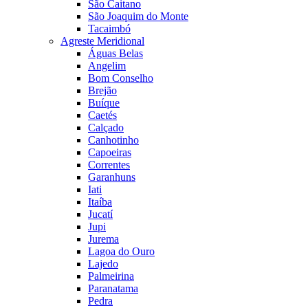
São Caitano
São Joaquim do Monte
Tacaimbó
Agreste Meridional
Águas Belas
Angelim
Bom Conselho
Brejão
Buíque
Caetés
Calçado
Canhotinho
Capoeiras
Correntes
Garanhuns
Iati
Itaíba
Jucatí
Jupi
Jurema
Lagoa do Ouro
Lajedo
Palmeirina
Paranatama
Pedra