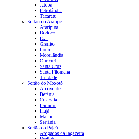
Jatobá
Petrolândia
Tacaratu
Sertão do Araripe
Araripina
Bodoco
Exu
Granito
Ipubi
Moreilândia
Ouricuri
Santa Cruz
Santa Filomena
Trindade
Sertão do Moxotó
Arcoverde
Betânia
Custódia
Ibimirim
Inajá
Manari
Sertânia
Sertão do Pajeú
Afogados da Ingazeira
Brejinho