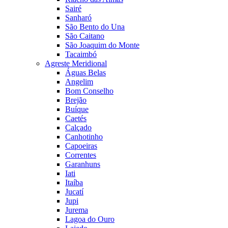
Sairé
Sanharó
São Bento do Una
São Caitano
São Joaquim do Monte
Tacaimbó
Agreste Meridional
Águas Belas
Angelim
Bom Conselho
Brejão
Buíque
Caetés
Calçado
Canhotinho
Capoeiras
Correntes
Garanhuns
Iati
Itaíba
Jucatí
Jupi
Jurema
Lagoa do Ouro