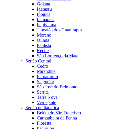
Goiana
Igarassu
Ipojuca
Itamaracá
Itapissuma
Jaboatão dos Guararapes
Moreno
Olinda
Paulista
Recife
São Lourenço da Mata
Sertão Central
Cedro
Mirandiba
Parnamirim
Salgueiro
São José do Belmonte
Serrita
Terra Nova
Verdejante
Sertão de Itaparica
Belém de São Francisco
Carnaubeira da Penha
Floresta
Itacuruba