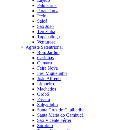
Lajedo
Palmeirina
Paranatama
Pedra
Saloá
São João
Terezinha
Tupanatinga
Venturosa
Agreste Setentrional
Bom Jardim
Casinhas
Cumaru
Feira Nova
Frei Miguelinho
João Alfredo
Limoeiro
Machados
Orobó
Passira
Salgadinho
Santa Cruz do Capibaribe
Santa Maria do Cambucá
São Vicente Férrer
Surubim