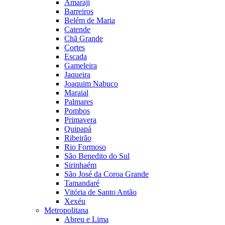
Amaraji
Barreiros
Belém de Maria
Catende
Chã Grande
Cortes
Escada
Gameleira
Jaqueira
Joaquim Nabuco
Maraial
Palmares
Pombos
Primavera
Quipapá
Ribeirão
Rio Formoso
São Benedito do Sul
Sirinhaém
São José da Coroa Grande
Tamandaré
Vitória de Santo Antão
Xexéu
Metropolitana
Abreu e Lima