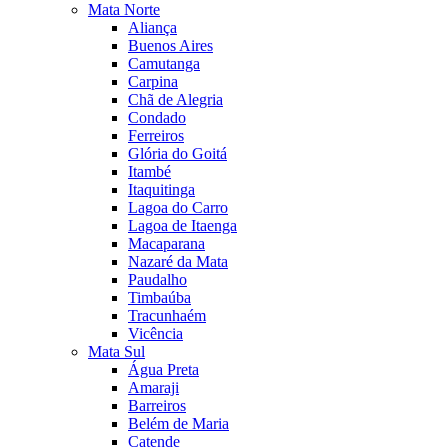
Mata Norte
Aliança
Buenos Aires
Camutanga
Carpina
Chã de Alegria
Condado
Ferreiros
Glória do Goitá
Itambé
Itaquitinga
Lagoa do Carro
Lagoa de Itaenga
Macaparana
Nazaré da Mata
Paudalho
Timbaúba
Tracunhaém
Vicência
Mata Sul
Água Preta
Amaraji
Barreiros
Belém de Maria
Catende