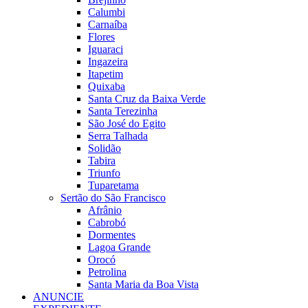
Calumbi
Carnaíba
Flores
Iguaraci
Ingazeira
Itapetim
Quixaba
Santa Cruz da Baixa Verde
Santa Terezinha
São José do Egito
Serra Talhada
Solidão
Tabira
Triunfo
Tuparetama
Sertão do São Francisco
Afrânio
Cabrobó
Dormentes
Lagoa Grande
Orocó
Petrolina
Santa Maria da Boa Vista
ANUNCIE