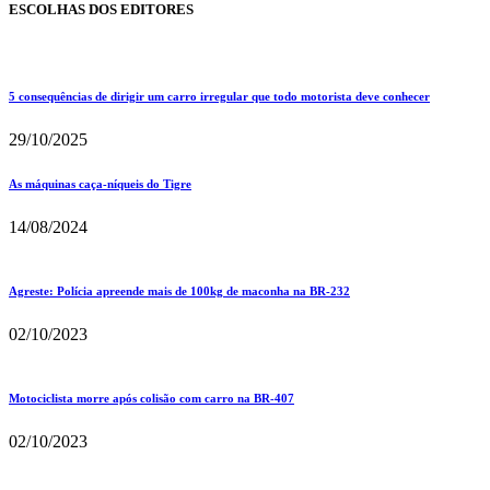
ESCOLHAS DOS EDITORES
5 consequências de dirigir um carro irregular que todo motorista deve conhecer
29/10/2025
As máquinas caça-níqueis do Tigre
14/08/2024
Agreste: Polícia apreende mais de 100kg de maconha na BR-232
02/10/2023
Motociclista morre após colisão com carro na BR-407
02/10/2023