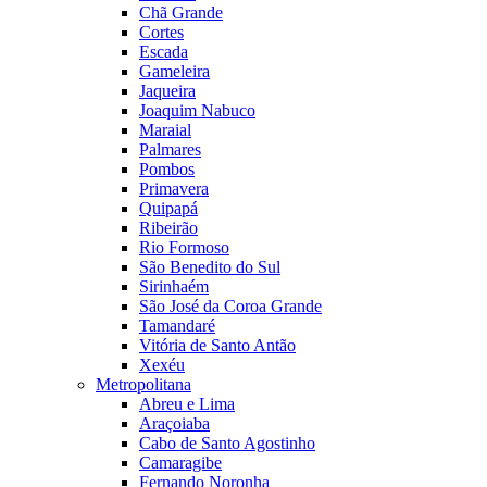
Chã Grande
Cortes
Escada
Gameleira
Jaqueira
Joaquim Nabuco
Maraial
Palmares
Pombos
Primavera
Quipapá
Ribeirão
Rio Formoso
São Benedito do Sul
Sirinhaém
São José da Coroa Grande
Tamandaré
Vitória de Santo Antão
Xexéu
Metropolitana
Abreu e Lima
Araçoiaba
Cabo de Santo Agostinho
Camaragibe
Fernando Noronha