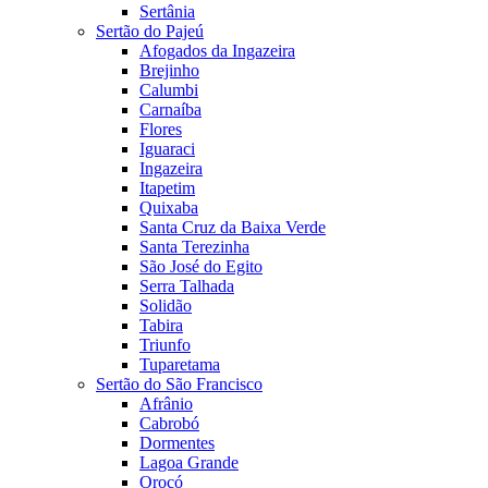
Sertânia
Sertão do Pajeú
Afogados da Ingazeira
Brejinho
Calumbi
Carnaíba
Flores
Iguaraci
Ingazeira
Itapetim
Quixaba
Santa Cruz da Baixa Verde
Santa Terezinha
São José do Egito
Serra Talhada
Solidão
Tabira
Triunfo
Tuparetama
Sertão do São Francisco
Afrânio
Cabrobó
Dormentes
Lagoa Grande
Orocó