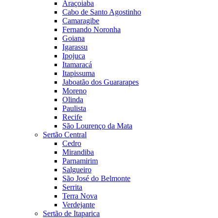
Araçoiaba
Cabo de Santo Agostinho
Camaragibe
Fernando Noronha
Goiana
Igarassu
Ipojuca
Itamaracá
Itapissuma
Jaboatão dos Guararapes
Moreno
Olinda
Paulista
Recife
São Lourenço da Mata
Sertão Central
Cedro
Mirandiba
Parnamirim
Salgueiro
São José do Belmonte
Serrita
Terra Nova
Verdejante
Sertão de Itaparica