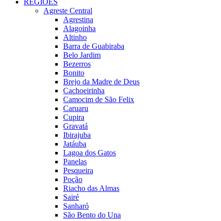
REGIÕES
Agreste Central
Agrestina
Alagoinha
Altinho
Barra de Guabiraba
Belo Jardim
Bezerros
Bonito
Brejo da Madre de Deus
Cachoeirinha
Camocim de São Felix
Caruaru
Cupira
Gravatá
Ibirajuba
Jatáuba
Lagoa dos Gatos
Panelas
Pesqueira
Poção
Riacho das Almas
Sairé
Sanharó
São Bento do Una