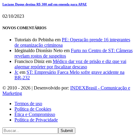
Luciano Duque destina R$ 300 mil em emenda para APAE
02/10/2023
NOVOS COMENTÁRIOS
Tutoriais do Pebinha
em
PE: Operação prende 16 integrantes
de organização criminosa
Ideginaldo Dionísio Neto
em
Furto no Centro de ST: Câmeras
revelam rostos de suspeitos
Francisco Diniz
em
Médico dar voz de prisão e diz que vai
algemar repórter por fiscalizar descaso
Jc
em
ST: Empresário Faeca Melo sofre grave acidente na
BR-232
© 2010 - 2026 | Desenvolvido por:
INDEXBrasil - Comunicação e
Marketing
Termos de uso
Política de Cookies
Ética e Compromisso
Política de Privacidade
Submit