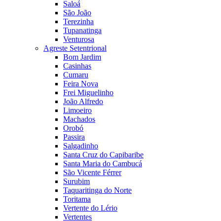
Saloá
São João
Terezinha
Tupanatinga
Venturosa
Agreste Setentrional
Bom Jardim
Casinhas
Cumaru
Feira Nova
Frei Miguelinho
João Alfredo
Limoeiro
Machados
Orobó
Passira
Salgadinho
Santa Cruz do Capibaribe
Santa Maria do Cambucá
São Vicente Férrer
Surubim
Taquaritinga do Norte
Toritama
Vertente do Lério
Vertentes