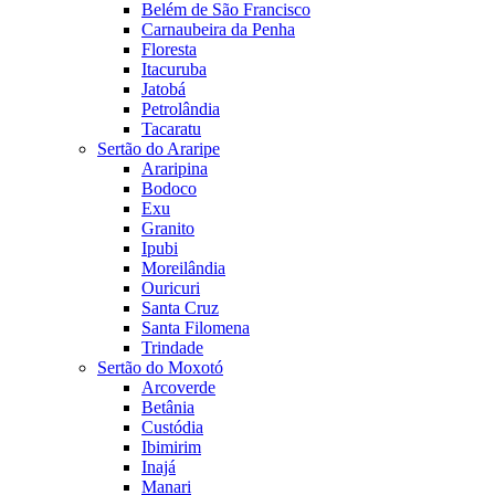
Belém de São Francisco
Carnaubeira da Penha
Floresta
Itacuruba
Jatobá
Petrolândia
Tacaratu
Sertão do Araripe
Araripina
Bodoco
Exu
Granito
Ipubi
Moreilândia
Ouricuri
Santa Cruz
Santa Filomena
Trindade
Sertão do Moxotó
Arcoverde
Betânia
Custódia
Ibimirim
Inajá
Manari