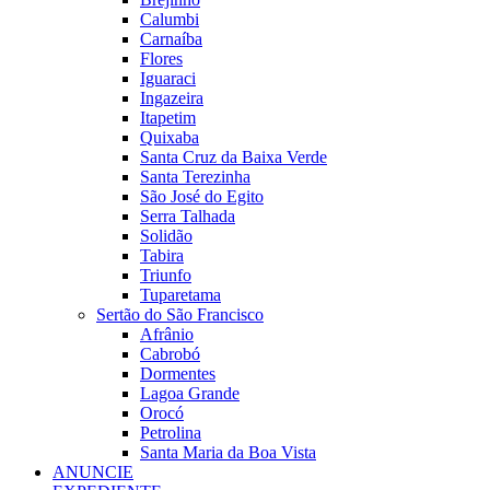
Calumbi
Carnaíba
Flores
Iguaraci
Ingazeira
Itapetim
Quixaba
Santa Cruz da Baixa Verde
Santa Terezinha
São José do Egito
Serra Talhada
Solidão
Tabira
Triunfo
Tuparetama
Sertão do São Francisco
Afrânio
Cabrobó
Dormentes
Lagoa Grande
Orocó
Petrolina
Santa Maria da Boa Vista
ANUNCIE