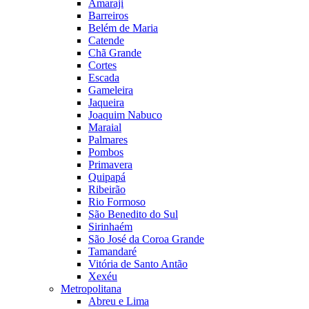
Amaraji
Barreiros
Belém de Maria
Catende
Chã Grande
Cortes
Escada
Gameleira
Jaqueira
Joaquim Nabuco
Maraial
Palmares
Pombos
Primavera
Quipapá
Ribeirão
Rio Formoso
São Benedito do Sul
Sirinhaém
São José da Coroa Grande
Tamandaré
Vitória de Santo Antão
Xexéu
Metropolitana
Abreu e Lima