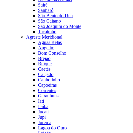
Sairé
Sanharó
São Bento do Una
São Caitano
São Joaquim do Monte
Tacaimbó
Agreste Meridional
Águas Belas
Angelim
Bom Conselho
Brejão
Buíque
Caetés
Calçado
Canhotinho
Capoeiras
Correntes
Garanhuns
Iati
Itaíba
Jucatí
Jupi
Jurema
Lagoa do Ouro