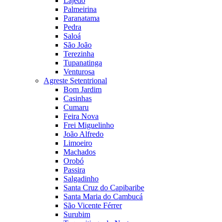
Lajedo
Palmeirina
Paranatama
Pedra
Saloá
São João
Terezinha
Tupanatinga
Venturosa
Agreste Setentrional
Bom Jardim
Casinhas
Cumaru
Feira Nova
Frei Miguelinho
João Alfredo
Limoeiro
Machados
Orobó
Passira
Salgadinho
Santa Cruz do Capibaribe
Santa Maria do Cambucá
São Vicente Férrer
Surubim