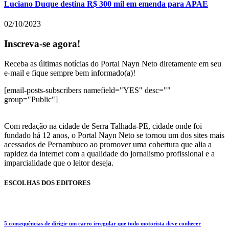
Luciano Duque destina R$ 300 mil em emenda para APAE
02/10/2023
Inscreva-se agora!
Receba as últimas notícias do Portal Nayn Neto diretamente em seu
e-mail e fique sempre bem informado(a)!
[email-posts-subscribers namefield="YES" desc=""
group="Public"]
Com redação na cidade de Serra Talhada-PE, cidade onde foi
fundado há 12 anos, o Portal Nayn Neto se tornou um dos sites mais
acessados de Pernambuco ao promover uma cobertura que alia a
rapidez da internet com a qualidade do jornalismo profissional e a
imparcialidade que o leitor deseja.
ESCOLHAS DOS EDITORES
5 consequências de dirigir um carro irregular que todo motorista deve conhecer