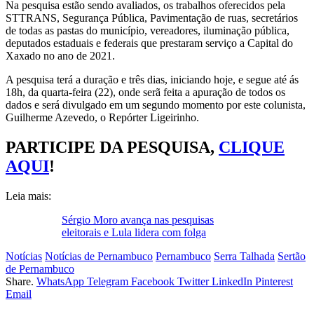
Na pesquisa estão sendo avaliados, os trabalhos oferecidos pela
STTRANS, Segurança Pública, Pavimentação de ruas, secretários
de todas as pastas do município, vereadores, iluminação pública,
deputados estaduais e federais que prestaram serviço a Capital do
Xaxado no ano de 2021.
A pesquisa terá a duração e três dias, iniciando hoje, e segue até ás
18h, da quarta-feira (22), onde serã feita a apuração de todos os
dados e será divulgado em um segundo momento por este colunista,
Guilherme Azevedo, o Repórter Ligeirinho.
PARTICIPE DA PESQUISA,
CLIQUE
AQUI
!
Leia mais:
Sérgio Moro avança nas pesquisas
eleitorais e Lula lidera com folga
Notícias
Notícias de Pernambuco
Pernambuco
Serra Talhada
Sertão
de Pernambuco
Share.
WhatsApp
Telegram
Facebook
Twitter
LinkedIn
Pinterest
Email