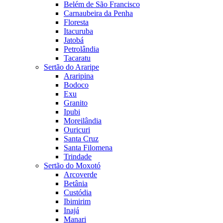
Belém de São Francisco
Carnaubeira da Penha
Floresta
Itacuruba
Jatobá
Petrolândia
Tacaratu
Sertão do Araripe
Araripina
Bodoco
Exu
Granito
Ipubi
Moreilândia
Ouricuri
Santa Cruz
Santa Filomena
Trindade
Sertão do Moxotó
Arcoverde
Betânia
Custódia
Ibimirim
Inajá
Manari