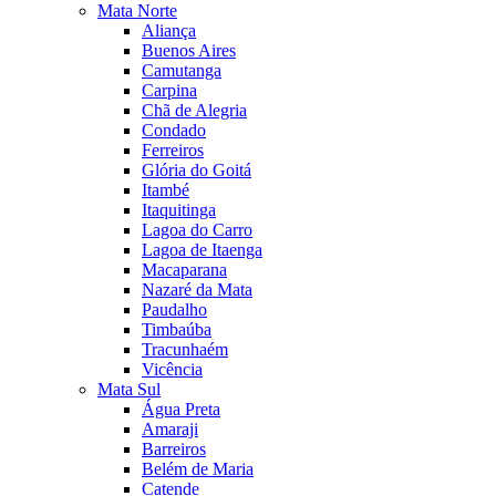
Mata Norte
Aliança
Buenos Aires
Camutanga
Carpina
Chã de Alegria
Condado
Ferreiros
Glória do Goitá
Itambé
Itaquitinga
Lagoa do Carro
Lagoa de Itaenga
Macaparana
Nazaré da Mata
Paudalho
Timbaúba
Tracunhaém
Vicência
Mata Sul
Água Preta
Amaraji
Barreiros
Belém de Maria
Catende