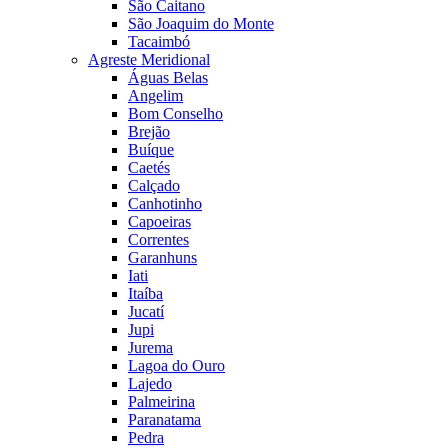
São Caitano
São Joaquim do Monte
Tacaimbó
Agreste Meridional
Águas Belas
Angelim
Bom Conselho
Brejão
Buíque
Caetés
Calçado
Canhotinho
Capoeiras
Correntes
Garanhuns
Iati
Itaíba
Jucatí
Jupi
Jurema
Lagoa do Ouro
Lajedo
Palmeirina
Paranatama
Pedra