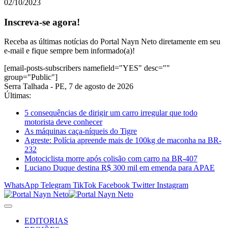
02/10/2023
Inscreva-se agora!
Receba as últimas notícias do Portal Nayn Neto diretamente em seu
e-mail e fique sempre bem informado(a)!
[email-posts-subscribers namefield="YES" desc=""
group="Public"]
Serra Talhada - PE, 7 de agosto de 2026
Últimas:
5 consequências de dirigir um carro irregular que todo
motorista deve conhecer
As máquinas caça-níqueis do Tigre
Agreste: Polícia apreende mais de 100kg de maconha na BR-
232
Motociclista morre após colisão com carro na BR-407
Luciano Duque destina R$ 300 mil em emenda para APAE
WhatsApp
Telegram
TikTok
Facebook
Twitter
Instagram
EDITORIAS