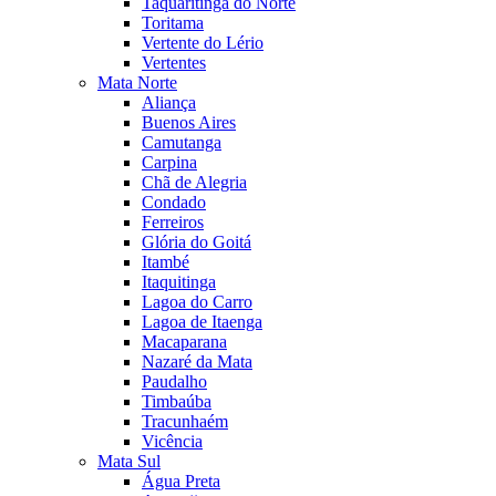
Taquaritinga do Norte
Toritama
Vertente do Lério
Vertentes
Mata Norte
Aliança
Buenos Aires
Camutanga
Carpina
Chã de Alegria
Condado
Ferreiros
Glória do Goitá
Itambé
Itaquitinga
Lagoa do Carro
Lagoa de Itaenga
Macaparana
Nazaré da Mata
Paudalho
Timbaúba
Tracunhaém
Vicência
Mata Sul
Água Preta