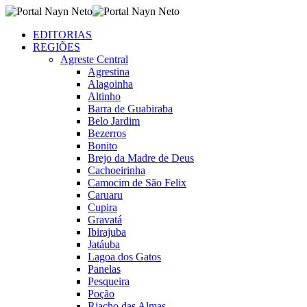
EDITORIAS
REGIÕES
Agreste Central
Agrestina
Alagoinha
Altinho
Barra de Guabiraba
Belo Jardim
Bezerros
Bonito
Brejo da Madre de Deus
Cachoeirinha
Camocim de São Felix
Caruaru
Cupira
Gravatá
Ibirajuba
Jatáuba
Lagoa dos Gatos
Panelas
Pesqueira
Poção
Riacho das Almas