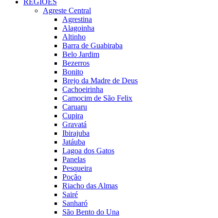
REGIÕES
Agreste Central
Agrestina
Alagoinha
Altinho
Barra de Guabiraba
Belo Jardim
Bezerros
Bonito
Brejo da Madre de Deus
Cachoeirinha
Camocim de São Felix
Caruaru
Cupira
Gravatá
Ibirajuba
Jatáuba
Lagoa dos Gatos
Panelas
Pesqueira
Poção
Riacho das Almas
Sairé
Sanharó
São Bento do Una