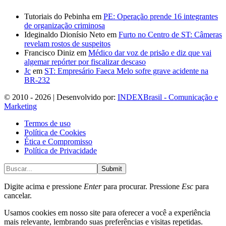
Tutoriais do Pebinha
em
PE: Operação prende 16 integrantes
de organização criminosa
Ideginaldo Dionísio Neto
em
Furto no Centro de ST: Câmeras
revelam rostos de suspeitos
Francisco Diniz
em
Médico dar voz de prisão e diz que vai
algemar repórter por fiscalizar descaso
Jc
em
ST: Empresário Faeca Melo sofre grave acidente na
BR-232
© 2010 - 2026 | Desenvolvido por:
INDEXBrasil - Comunicação e
Marketing
Termos de uso
Política de Cookies
Ética e Compromisso
Política de Privacidade
Submit
Digite acima e pressione
Enter
para procurar. Pressione
Esc
para
cancelar.
Usamos cookies em nosso site para oferecer a você a experiência
mais relevante, lembrando suas preferências e visitas repetidas.