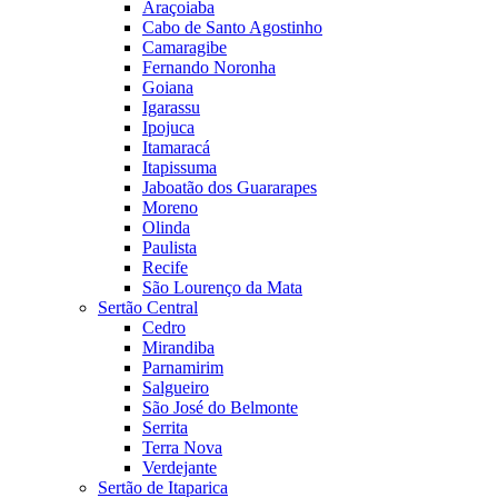
Araçoiaba
Cabo de Santo Agostinho
Camaragibe
Fernando Noronha
Goiana
Igarassu
Ipojuca
Itamaracá
Itapissuma
Jaboatão dos Guararapes
Moreno
Olinda
Paulista
Recife
São Lourenço da Mata
Sertão Central
Cedro
Mirandiba
Parnamirim
Salgueiro
São José do Belmonte
Serrita
Terra Nova
Verdejante
Sertão de Itaparica