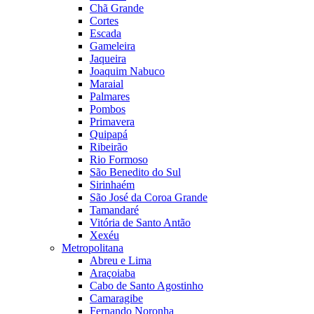
Chã Grande
Cortes
Escada
Gameleira
Jaqueira
Joaquim Nabuco
Maraial
Palmares
Pombos
Primavera
Quipapá
Ribeirão
Rio Formoso
São Benedito do Sul
Sirinhaém
São José da Coroa Grande
Tamandaré
Vitória de Santo Antão
Xexéu
Metropolitana
Abreu e Lima
Araçoiaba
Cabo de Santo Agostinho
Camaragibe
Fernando Noronha