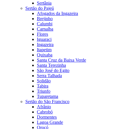
Sertânia
Sertão do Pajeú
Afogados da Ingazeira
Brejinho
Calumbi
Carnaíba
Flores
Iguaraci
Ingazeira
Itapetim
Quixaba
Santa Cruz da Baixa Verde
Santa Terezinha
São José do Egito
Serra Talhada
Solidão
Tabira
Triunfo
Tuparetama
Sertão do São Francisco
Afrânio
Cabrobó
Dormentes
Lagoa Grande
Orocó