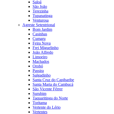
Saloá
São João
Terezinha
Tupanatinga
Venturosa
Agreste Setentrional
Bom Jardim
Casinhas
Cumaru
Feira Nova
Frei Miguelinho
João Alfredo
Limoeiro
Machados
Orobó
Passira
Salgadinho
Santa Cruz do Capibaribe
Santa Maria do Cambucá
São Vicente Férrer
Surubim
Taquaritinga do Norte
Toritama
Vertente do Lério
Vertentes