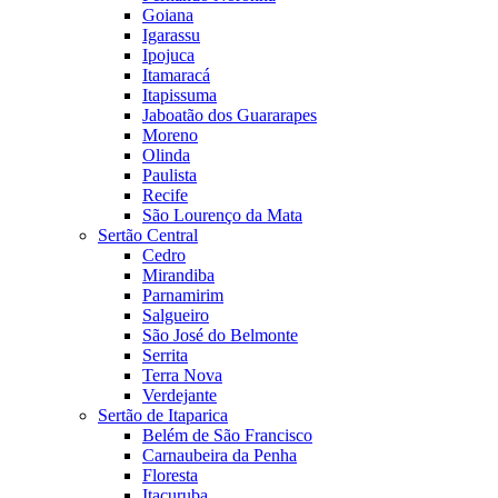
Goiana
Igarassu
Ipojuca
Itamaracá
Itapissuma
Jaboatão dos Guararapes
Moreno
Olinda
Paulista
Recife
São Lourenço da Mata
Sertão Central
Cedro
Mirandiba
Parnamirim
Salgueiro
São José do Belmonte
Serrita
Terra Nova
Verdejante
Sertão de Itaparica
Belém de São Francisco
Carnaubeira da Penha
Floresta
Itacuruba