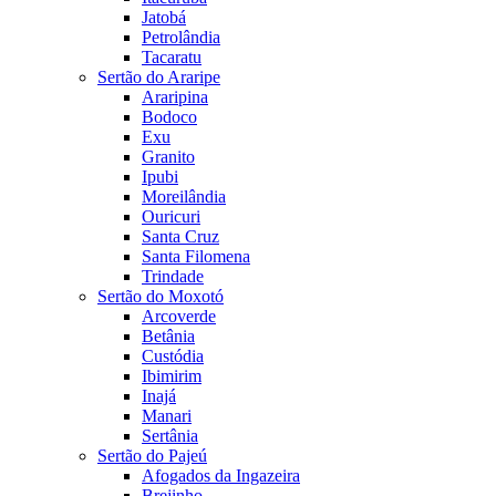
Jatobá
Petrolândia
Tacaratu
Sertão do Araripe
Araripina
Bodoco
Exu
Granito
Ipubi
Moreilândia
Ouricuri
Santa Cruz
Santa Filomena
Trindade
Sertão do Moxotó
Arcoverde
Betânia
Custódia
Ibimirim
Inajá
Manari
Sertânia
Sertão do Pajeú
Afogados da Ingazeira
Brejinho