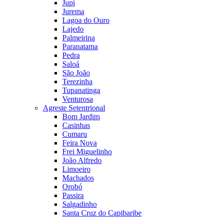
Jupi
Jurema
Lagoa do Ouro
Lajedo
Palmeirina
Paranatama
Pedra
Saloá
São João
Terezinha
Tupanatinga
Venturosa
Agreste Setentrional
Bom Jardim
Casinhas
Cumaru
Feira Nova
Frei Miguelinho
João Alfredo
Limoeiro
Machados
Orobó
Passira
Salgadinho
Santa Cruz do Capibaribe