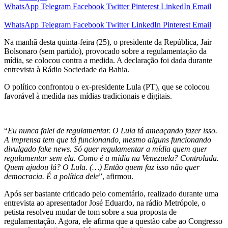
WhatsApp
Telegram
Facebook
Twitter
Pinterest
LinkedIn
Email
WhatsApp
Telegram
Facebook
Twitter
LinkedIn
Pinterest
Email
Na manhã desta quinta-feira (25), o presidente da República, Jair
Bolsonaro (sem partido), provocado sobre a regulamentação da
mídia, se colocou contra a medida. A declaração foi dada durante
entrevista à Rádio Sociedade da Bahia.
O político confrontou o ex-presidente Lula (PT), que se colocou
favorável à medida nas mídias tradicionais e digitais.
“
Eu nunca falei de regulamentar. O Lula tá ameaçando fazer isso.
A imprensa tem que tá funcionando, mesmo alguns funcionando
divulgado fake news. Só quer regulamentar a mídia quem quer
regulamentar sem ela. Como é a mídia na Venezuela? Controlada.
Quem ajudou lá? O Lula. (…) Então quem faz isso não quer
democracia. É a política dele
”, afirmou.
Após ser bastante criticado pelo comentário, realizado durante uma
entrevista ao apresentador José Eduardo, na rádio Metrópole, o
petista resolveu mudar de tom sobre a sua proposta de
regulamentação. Agora, ele afirma que a questão cabe ao Congresso