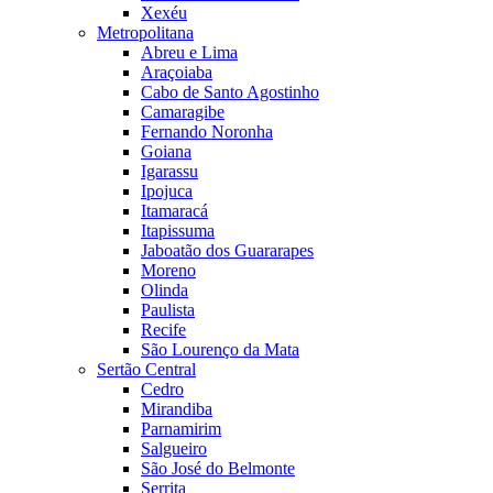
Xexéu
Metropolitana
Abreu e Lima
Araçoiaba
Cabo de Santo Agostinho
Camaragibe
Fernando Noronha
Goiana
Igarassu
Ipojuca
Itamaracá
Itapissuma
Jaboatão dos Guararapes
Moreno
Olinda
Paulista
Recife
São Lourenço da Mata
Sertão Central
Cedro
Mirandiba
Parnamirim
Salgueiro
São José do Belmonte
Serrita