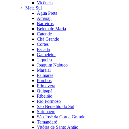
Vicência
Mata Sul
Água Preta
Amaraji
Barreiros
Belém de Maria
Catende
Chã Grande
Cortes
Escada
Gameleira
Jaqueira
Joaquim Nabuco
Maraial
Palmares
Pombos
Primavera
Quipapá
Ribeirão
Rio Formoso
São Benedito do Sul
Sirinhaém
São José da Coroa Grande
Tamandaré
Vitória de Santo Antão