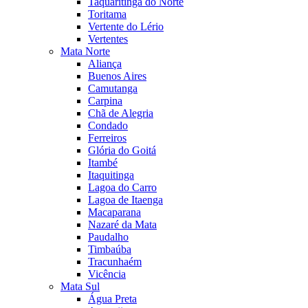
Taquaritinga do Norte
Toritama
Vertente do Lério
Vertentes
Mata Norte
Aliança
Buenos Aires
Camutanga
Carpina
Chã de Alegria
Condado
Ferreiros
Glória do Goitá
Itambé
Itaquitinga
Lagoa do Carro
Lagoa de Itaenga
Macaparana
Nazaré da Mata
Paudalho
Timbaúba
Tracunhaém
Vicência
Mata Sul
Água Preta