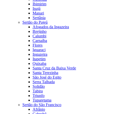
Ibimirim
Inajá
Manari
Sertânia
Sertão do Pajeú
Afogados da Ingazeira
Brejinho
Calumbi
Carnaíba
Flores
Iguaraci
Ingazeira
Itapetim
Quixaba
Santa Cruz da Baixa Verde
Santa Terezinha
São José do Egito
Serra Talhada
Solidão
Tabira
Triunfo
Tuparetama
Sertão do São Francisco
Afrânio
Cabrobó