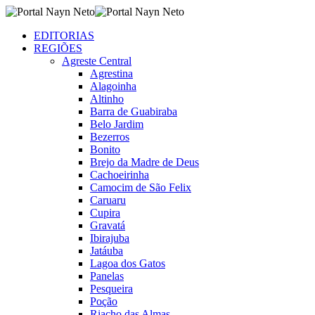
EDITORIAS
REGIÕES
Agreste Central
Agrestina
Alagoinha
Altinho
Barra de Guabiraba
Belo Jardim
Bezerros
Bonito
Brejo da Madre de Deus
Cachoeirinha
Camocim de São Felix
Caruaru
Cupira
Gravatá
Ibirajuba
Jatáuba
Lagoa dos Gatos
Panelas
Pesqueira
Poção
Riacho das Almas