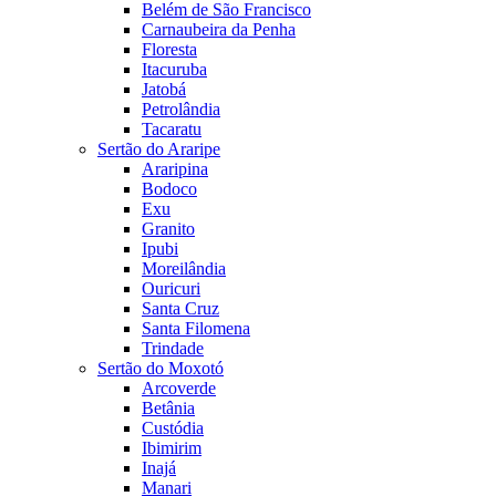
Belém de São Francisco
Carnaubeira da Penha
Floresta
Itacuruba
Jatobá
Petrolândia
Tacaratu
Sertão do Araripe
Araripina
Bodoco
Exu
Granito
Ipubi
Moreilândia
Ouricuri
Santa Cruz
Santa Filomena
Trindade
Sertão do Moxotó
Arcoverde
Betânia
Custódia
Ibimirim
Inajá
Manari