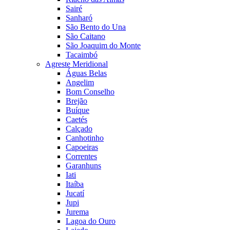
Sairé
Sanharó
São Bento do Una
São Caitano
São Joaquim do Monte
Tacaimbó
Agreste Meridional
Águas Belas
Angelim
Bom Conselho
Brejão
Buíque
Caetés
Calçado
Canhotinho
Capoeiras
Correntes
Garanhuns
Iati
Itaíba
Jucatí
Jupi
Jurema
Lagoa do Ouro