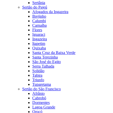
Sertânia
Sertão do Pajeú
Afogados da Ingazeira
Brejinho
Calumbi
Carnaíba
Flores
Iguaraci
Ingazeira
Itapetim
Quixaba
Santa Cruz da Baixa Verde
Santa Terezinha
São José do Egito
Serra Talhada
Solidão
Tabira
Triunfo
Tuparetama
Sertão do São Francisco
Afrânio
Cabrobó
Dormentes
Lagoa Grande
Orocó