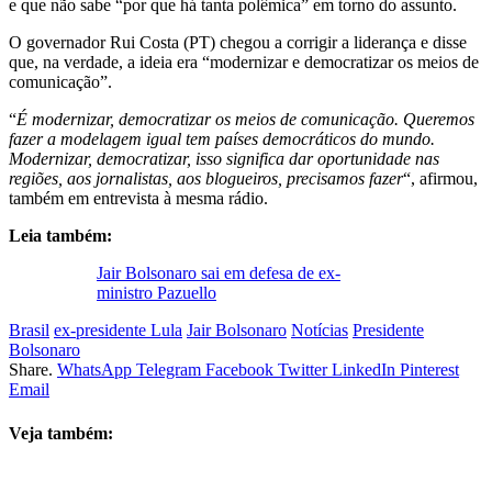
e que não sabe “por que há tanta polêmica” em torno do assunto.
O governador Rui Costa (PT) chegou a corrigir a liderança e disse
que, na verdade, a ideia era “modernizar e democratizar os meios de
comunicação”.
“
É modernizar, democratizar os meios de comunicação. Queremos
fazer a modelagem igual tem países democráticos do mundo.
Modernizar, democratizar, isso significa dar oportunidade nas
regiões, aos jornalistas, aos blogueiros, precisamos fazer
“, afirmou,
também em entrevista à mesma rádio.
Leia também:
Jair Bolsonaro sai em defesa de ex-
ministro Pazuello
Brasil
ex-presidente Lula
Jair Bolsonaro
Notícias
Presidente
Bolsonaro
Share.
WhatsApp
Telegram
Facebook
Twitter
LinkedIn
Pinterest
Email
Veja também: