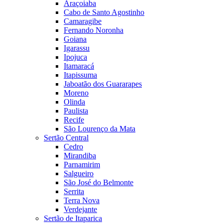
Araçoiaba
Cabo de Santo Agostinho
Camaragibe
Fernando Noronha
Goiana
Igarassu
Ipojuca
Itamaracá
Itapissuma
Jaboatão dos Guararapes
Moreno
Olinda
Paulista
Recife
São Lourenço da Mata
Sertão Central
Cedro
Mirandiba
Parnamirim
Salgueiro
São José do Belmonte
Serrita
Terra Nova
Verdejante
Sertão de Itaparica