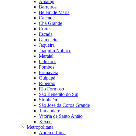
Amaraji
Barreiros
Belém de Maria
Catende
Chã Grande
Cortes
Escada
Gameleira
Jaqueira
Joaquim Nabuco
Maraial
Palmares
Pombos
Primavera
Quipapá
Ribeirão
Rio Formoso
São Benedito do Sul
Sirinhaém
São José da Coroa Grande
Tamandaré
Vitória de Santo Antão
Xexéu
Metropolitana
Abreu e Lima