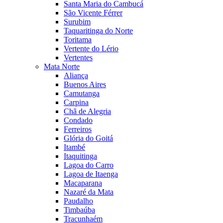
Santa Maria do Cambucá
São Vicente Férrer
Surubim
Taquaritinga do Norte
Toritama
Vertente do Lério
Vertentes
Mata Norte
Aliança
Buenos Aires
Camutanga
Carpina
Chã de Alegria
Condado
Ferreiros
Glória do Goitá
Itambé
Itaquitinga
Lagoa do Carro
Lagoa de Itaenga
Macaparana
Nazaré da Mata
Paudalho
Timbaúba
Tracunhaém