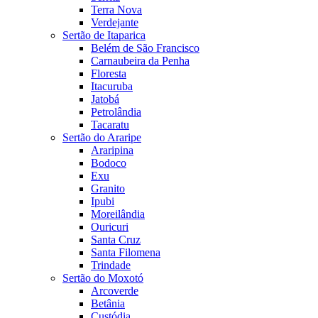
Terra Nova
Verdejante
Sertão de Itaparica
Belém de São Francisco
Carnaubeira da Penha
Floresta
Itacuruba
Jatobá
Petrolândia
Tacaratu
Sertão do Araripe
Araripina
Bodoco
Exu
Granito
Ipubi
Moreilândia
Ouricuri
Santa Cruz
Santa Filomena
Trindade
Sertão do Moxotó
Arcoverde
Betânia
Custódia