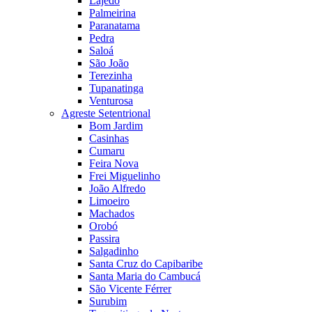
Lajedo
Palmeirina
Paranatama
Pedra
Saloá
São João
Terezinha
Tupanatinga
Venturosa
Agreste Setentrional
Bom Jardim
Casinhas
Cumaru
Feira Nova
Frei Miguelinho
João Alfredo
Limoeiro
Machados
Orobó
Passira
Salgadinho
Santa Cruz do Capibaribe
Santa Maria do Cambucá
São Vicente Férrer
Surubim