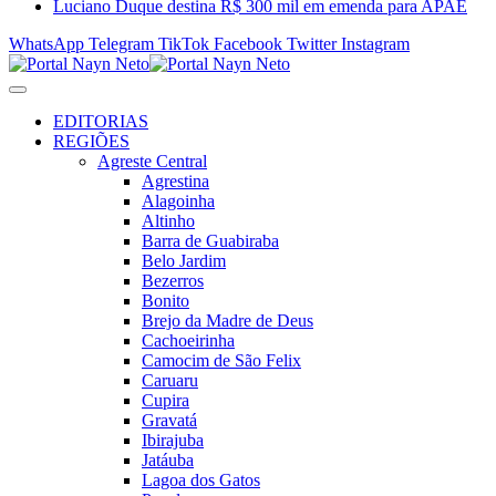
Luciano Duque destina R$ 300 mil em emenda para APAE
WhatsApp
Telegram
TikTok
Facebook
Twitter
Instagram
EDITORIAS
REGIÕES
Agreste Central
Agrestina
Alagoinha
Altinho
Barra de Guabiraba
Belo Jardim
Bezerros
Bonito
Brejo da Madre de Deus
Cachoeirinha
Camocim de São Felix
Caruaru
Cupira
Gravatá
Ibirajuba
Jatáuba
Lagoa dos Gatos