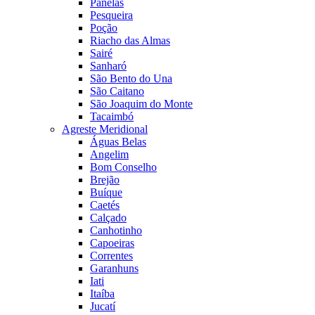
Panelas
Pesqueira
Poção
Riacho das Almas
Sairé
Sanharó
São Bento do Una
São Caitano
São Joaquim do Monte
Tacaimbó
Agreste Meridional
Águas Belas
Angelim
Bom Conselho
Brejão
Buíque
Caetés
Calçado
Canhotinho
Capoeiras
Correntes
Garanhuns
Iati
Itaíba
Jucatí