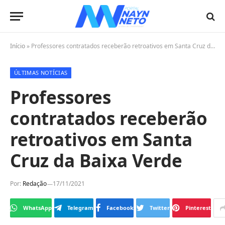
Início
»
Professores contratados receberão retroativos em Santa Cruz da Baixa Verde
ÚLTIMAS NOTÍCIAS
Professores
contratados receberão
retroativos em Santa
Cruz da Baixa Verde
Por:
Redação
17/11/2021
WhatsApp
Telegram
Facebook
Twitter
Pinterest