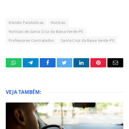
Irlando Parabólicas
Notícias
Notícias de Santa Cruz da Baixa Verde-PE
Professores Contratados
Santa Cruz da Baixa Verde-PE
WhatsApp
Telegram
Facebook
Twitter
LinkedIn
Pinterest
Email
VEJA TAMBÉM: