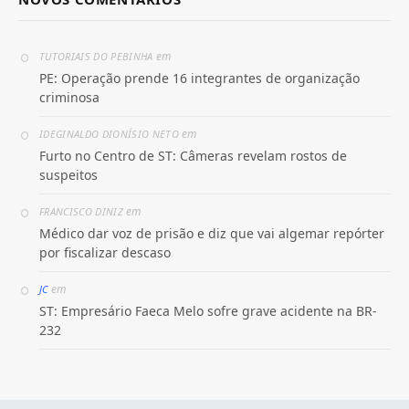
em
TUTORIAIS DO PEBINHA
PE: Operação prende 16 integrantes de organização
criminosa
em
IDEGINALDO DIONÍSIO NETO
Furto no Centro de ST: Câmeras revelam rostos de
suspeitos
em
FRANCISCO DINIZ
Médico dar voz de prisão e diz que vai algemar repórter
por fiscalizar descaso
em
JC
ST: Empresário Faeca Melo sofre grave acidente na BR-
232