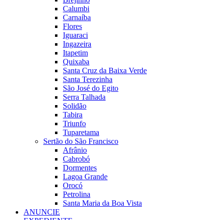
Calumbi
Carnaíba
Flores
Iguaraci
Ingazeira
Itapetim
Quixaba
Santa Cruz da Baixa Verde
Santa Terezinha
São José do Egito
Serra Talhada
Solidão
Tabira
Triunfo
Tuparetama
Sertão do São Francisco
Afrânio
Cabrobó
Dormentes
Lagoa Grande
Orocó
Petrolina
Santa Maria da Boa Vista
ANUNCIE