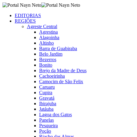
EDITORIAS
REGIÕES
Agreste Central
Agrestina
Alagoinha
Altinho
Barra de Guabiraba
Belo Jardim
Bezerros
Bonito
Brejo da Madre de Deus
Cachoeirinha
Camocim de São Felix
Caruaru
Cupira
Gravatá
Ibirajuba
Jatáuba
Lagoa dos Gatos
Panelas
Pesqueira
Poção
Riacho das Almas