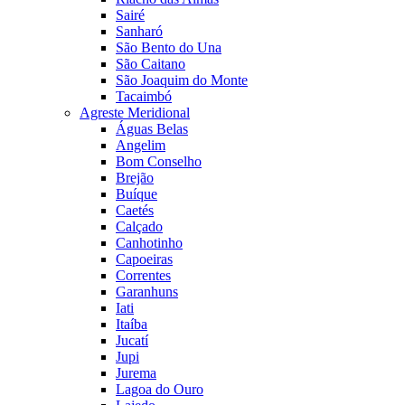
Sairé
Sanharó
São Bento do Una
São Caitano
São Joaquim do Monte
Tacaimbó
Agreste Meridional
Águas Belas
Angelim
Bom Conselho
Brejão
Buíque
Caetés
Calçado
Canhotinho
Capoeiras
Correntes
Garanhuns
Iati
Itaíba
Jucatí
Jupi
Jurema
Lagoa do Ouro