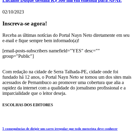
Luciano Duque destina R$ 300 mil em emenda para APAE
02/10/2023
Inscreva-se agora!
Receba as últimas notícias do Portal Nayn Neto diretamente em seu
e-mail e fique sempre bem informado(a)!
[email-posts-subscribers namefield="YES" desc=""
group="Public"]
Com redação na cidade de Serra Talhada-PE, cidade onde foi
fundado há 12 anos, o Portal Nayn Neto se tornou um dos sites mais
acessados de Pernambuco ao promover uma cobertura que alia a
rapidez da internet com a qualidade do jornalismo profissional e a
imparcialidade que o leitor deseja.
ESCOLHAS DOS EDITORES
5 consequências de dirigir um carro irregular que todo motorista deve conhecer