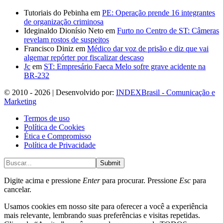
Tutoriais do Pebinha
em
PE: Operação prende 16 integrantes
de organização criminosa
Ideginaldo Dionísio Neto
em
Furto no Centro de ST: Câmeras
revelam rostos de suspeitos
Francisco Diniz
em
Médico dar voz de prisão e diz que vai
algemar repórter por fiscalizar descaso
Jc
em
ST: Empresário Faeca Melo sofre grave acidente na
BR-232
© 2010 - 2026 | Desenvolvido por:
INDEXBrasil - Comunicação e
Marketing
Termos de uso
Política de Cookies
Ética e Compromisso
Política de Privacidade
Submit
Digite acima e pressione
Enter
para procurar. Pressione
Esc
para
cancelar.
Usamos cookies em nosso site para oferecer a você a experiência
mais relevante, lembrando suas preferências e visitas repetidas.