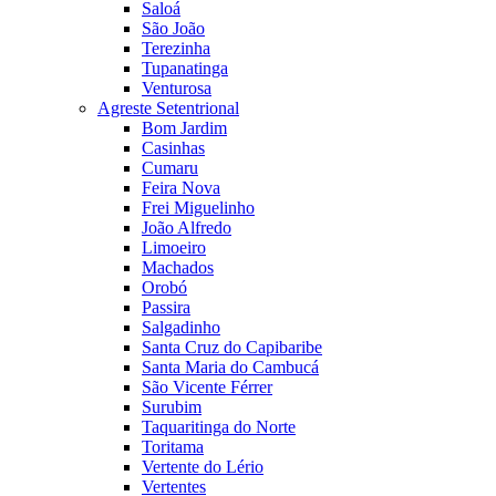
Saloá
São João
Terezinha
Tupanatinga
Venturosa
Agreste Setentrional
Bom Jardim
Casinhas
Cumaru
Feira Nova
Frei Miguelinho
João Alfredo
Limoeiro
Machados
Orobó
Passira
Salgadinho
Santa Cruz do Capibaribe
Santa Maria do Cambucá
São Vicente Férrer
Surubim
Taquaritinga do Norte
Toritama
Vertente do Lério
Vertentes