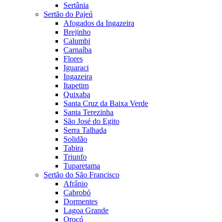
Sertânia
Sertão do Pajeú
Afogados da Ingazeira
Brejinho
Calumbi
Carnaíba
Flores
Iguaraci
Ingazeira
Itapetim
Quixaba
Santa Cruz da Baixa Verde
Santa Terezinha
São José do Egito
Serra Talhada
Solidão
Tabira
Triunfo
Tuparetama
Sertão do São Francisco
Afrânio
Cabrobó
Dormentes
Lagoa Grande
Orocó