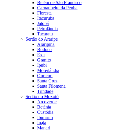
Belém de São Francisco
Carnaubeira da Penha
Floresta
Itacuruba
Jatobá
Petrolândia
Tacaratu
Sertão do Araripe
Araripina
Bodoco
Exu
Granito
Ipubi
Moreilândia
Ouricuri
Santa Cruz
Santa Filomena
Trindade
Sertão do Moxotó
Arcoverde
Betânia
Custódia
Ibimirim
Inajá
Manari