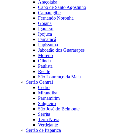
Araçoiaba
Cabo de Santo Agostinho
Camaragibe
Fernando Noronha
Goiana
Igarassu
Ipojuca
Itamaracá
Itapissuma
Jaboatão dos Guararapes
Moreno
Olinda
Paulista
Recife
São Lourenço da Mata
Sertão Central
Cedro
Mirandiba
Parnamirim
Salgueiro
São José do Belmonte
Serrita
Terra Nova
Verdejante
Sertão de Itaparica