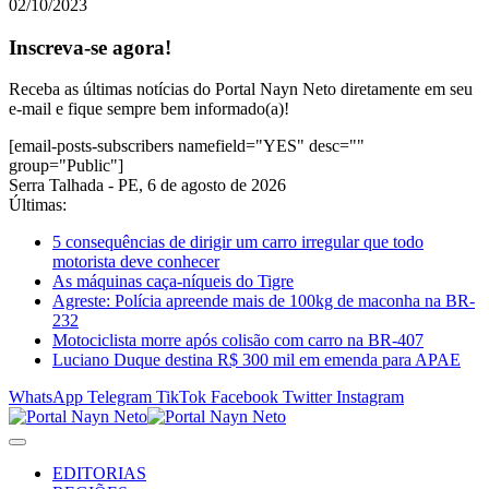
02/10/2023
Inscreva-se agora!
Receba as últimas notícias do Portal Nayn Neto diretamente em seu
e-mail e fique sempre bem informado(a)!
[email-posts-subscribers namefield="YES" desc=""
group="Public"]
Serra Talhada - PE, 6 de agosto de 2026
Últimas:
5 consequências de dirigir um carro irregular que todo
motorista deve conhecer
As máquinas caça-níqueis do Tigre
Agreste: Polícia apreende mais de 100kg de maconha na BR-
232
Motociclista morre após colisão com carro na BR-407
Luciano Duque destina R$ 300 mil em emenda para APAE
WhatsApp
Telegram
TikTok
Facebook
Twitter
Instagram
EDITORIAS