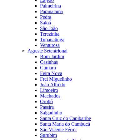
Lajedo
Palmeirina
Paranatama
Pedra
Saloá
São João
Terezinha
Tupanatinga
Venturosa
Agreste Setentrional
Bom Jardim
Casinhas
Cumaru
Feira Nova
Frei Miguelinho
João Alfredo
Limoeiro
Machados
Orobó
Passira
Salgadinho
Santa Cruz do Capibaribe
Santa Maria do Cambucá
São Vicente Férrer
Surubim