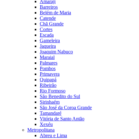
Amaraji
Barreiros
Belém de Maria
Catende
Chã Grande
Cortes
Escada
Gameleira
Jaqueira
Joaquim Nabuco
Maraial
Palmares
Pombos
Primavera
Quipapá
Ribeirão
Rio Formoso
São Benedito do Sul
Sirinhaém
São José da Coroa Grande
Tamandaré
Vitória de Santo Antão
Xexéu
Metropolitana
Abreu e Lima