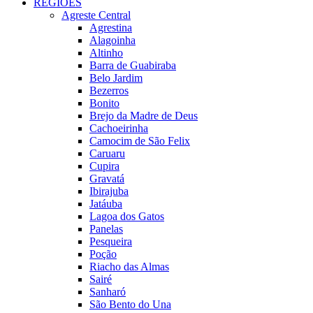
REGIÕES
Agreste Central
Agrestina
Alagoinha
Altinho
Barra de Guabiraba
Belo Jardim
Bezerros
Bonito
Brejo da Madre de Deus
Cachoeirinha
Camocim de São Felix
Caruaru
Cupira
Gravatá
Ibirajuba
Jatáuba
Lagoa dos Gatos
Panelas
Pesqueira
Poção
Riacho das Almas
Sairé
Sanharó
São Bento do Una