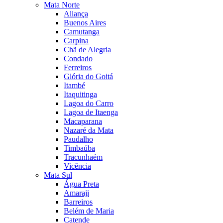
Mata Norte
Aliança
Buenos Aires
Camutanga
Carpina
Chã de Alegria
Condado
Ferreiros
Glória do Goitá
Itambé
Itaquitinga
Lagoa do Carro
Lagoa de Itaenga
Macaparana
Nazaré da Mata
Paudalho
Timbaúba
Tracunhaém
Vicência
Mata Sul
Água Preta
Amaraji
Barreiros
Belém de Maria
Catende