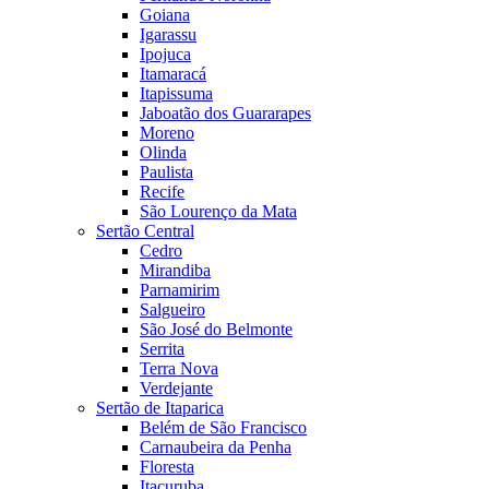
Goiana
Igarassu
Ipojuca
Itamaracá
Itapissuma
Jaboatão dos Guararapes
Moreno
Olinda
Paulista
Recife
São Lourenço da Mata
Sertão Central
Cedro
Mirandiba
Parnamirim
Salgueiro
São José do Belmonte
Serrita
Terra Nova
Verdejante
Sertão de Itaparica
Belém de São Francisco
Carnaubeira da Penha
Floresta
Itacuruba