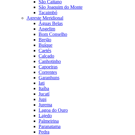
São Caitano
São Joaquim do Monte
Tacaimbó
Agreste Meridional
Águas Belas
Angelim
Bom Conselho
Brejão
Buíque
Caetés
Calçado
Canhotinho
Capoeiras
Correntes
Garanhuns
Iati
Itaíba
Jucatí
Jupi
Jurema
Lagoa do Ouro
Lajedo
Palmeirina
Paranatama
Pedra