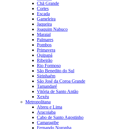
Chã Grande
Cortes
Escada
Gameleira
Jaqueira
Joaquim Nabuco
Maraial
Palmares
Pombos
Primavera
Quipapá
Ribeirão
Rio Formoso
São Benedito do Sul
Sirinhaém
São José da Coroa Grande
Tamandaré
Vitória de Santo Antão
Xexéu
Metropolitana
Abreu e Lima
Araçoiaba
Cabo de Santo Agostinho
Camaragibe
Fernando Noronha