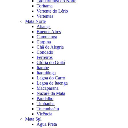
Taquaritinga do Norte
Toritama
Vertente do Lério
Vertentes
Mata Norte
Aliança
Buenos Aires
Camutanga
Carpina
Chã de Alegria
Condado
Ferreiros
Glória do Goitá
Itambé
Itaquitinga
Lagoa do Carro
Lagoa de Itaenga
Macaparana
Nazaré da Mata
Paudalho
Timbaúba
Tracunhaém
Vicência
Mata Sul
Água Preta