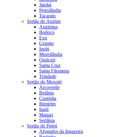
Jatobá
Petrolândia
Tacaratu
Sertão do Araripe
Araripina
Bodoco
Exu
Granito
Ipubi
Moreilândia
Ouricuri
Santa Cruz
Santa Filomena
Trindade
Sertão do Moxotó
Arcoverde
Betânia
Custódia
Ibimirim
Inajá
Manari
Sertânia
Sertão do Pajeú
Afogados da Ingazeira
Brejinho