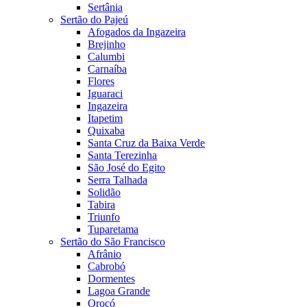
Sertânia
Sertão do Pajeú
Afogados da Ingazeira
Brejinho
Calumbi
Carnaíba
Flores
Iguaraci
Ingazeira
Itapetim
Quixaba
Santa Cruz da Baixa Verde
Santa Terezinha
São José do Egito
Serra Talhada
Solidão
Tabira
Triunfo
Tuparetama
Sertão do São Francisco
Afrânio
Cabrobó
Dormentes
Lagoa Grande
Orocó