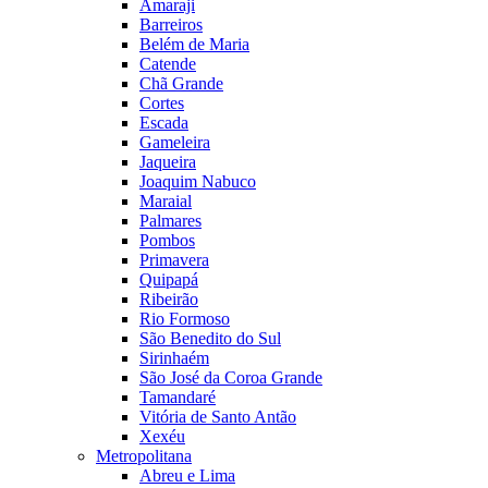
Amaraji
Barreiros
Belém de Maria
Catende
Chã Grande
Cortes
Escada
Gameleira
Jaqueira
Joaquim Nabuco
Maraial
Palmares
Pombos
Primavera
Quipapá
Ribeirão
Rio Formoso
São Benedito do Sul
Sirinhaém
São José da Coroa Grande
Tamandaré
Vitória de Santo Antão
Xexéu
Metropolitana
Abreu e Lima