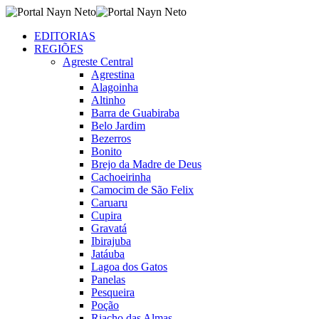
EDITORIAS
REGIÕES
Agreste Central
Agrestina
Alagoinha
Altinho
Barra de Guabiraba
Belo Jardim
Bezerros
Bonito
Brejo da Madre de Deus
Cachoeirinha
Camocim de São Felix
Caruaru
Cupira
Gravatá
Ibirajuba
Jatáuba
Lagoa dos Gatos
Panelas
Pesqueira
Poção
Riacho das Almas