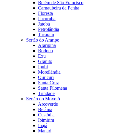
Belém de São Francisco
Carnaubeira da Penha
Floresta
Itacuruba
Jatobá
Petrolândia
Tacaratu
Sertão do Araripe
Araripina
Bodoco
Exu
Granito
Ipubi
Moreilândia
Ouricuri
Santa Cruz
Santa Filomena
Trindade
Sertão do Moxotó
Arcoverde
Betânia
Custódia
Ibimirim
Inajá
Manari