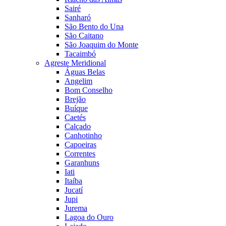
Sairé
Sanharó
São Bento do Una
São Caitano
São Joaquim do Monte
Tacaimbó
Agreste Meridional
Águas Belas
Angelim
Bom Conselho
Brejão
Buíque
Caetés
Calçado
Canhotinho
Capoeiras
Correntes
Garanhuns
Iati
Itaíba
Jucatí
Jupi
Jurema
Lagoa do Ouro