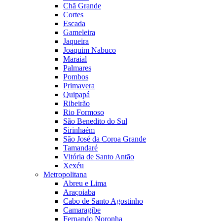
Chã Grande
Cortes
Escada
Gameleira
Jaqueira
Joaquim Nabuco
Maraial
Palmares
Pombos
Primavera
Quipapá
Ribeirão
Rio Formoso
São Benedito do Sul
Sirinhaém
São José da Coroa Grande
Tamandaré
Vitória de Santo Antão
Xexéu
Metropolitana
Abreu e Lima
Araçoiaba
Cabo de Santo Agostinho
Camaragibe
Fernando Noronha