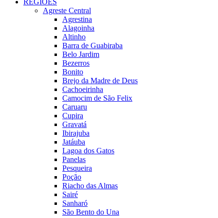
REGIÕES
Agreste Central
Agrestina
Alagoinha
Altinho
Barra de Guabiraba
Belo Jardim
Bezerros
Bonito
Brejo da Madre de Deus
Cachoeirinha
Camocim de São Felix
Caruaru
Cupira
Gravatá
Ibirajuba
Jatáuba
Lagoa dos Gatos
Panelas
Pesqueira
Poção
Riacho das Almas
Sairé
Sanharó
São Bento do Una