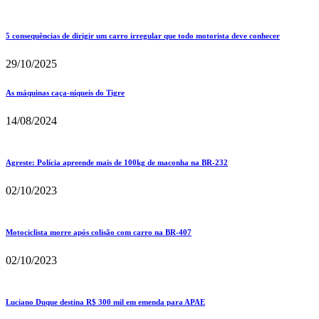
5 consequências de dirigir um carro irregular que todo motorista deve conhecer
29/10/2025
As máquinas caça-níqueis do Tigre
14/08/2024
Agreste: Polícia apreende mais de 100kg de maconha na BR-232
02/10/2023
Motociclista morre após colisão com carro na BR-407
02/10/2023
Luciano Duque destina R$ 300 mil em emenda para APAE