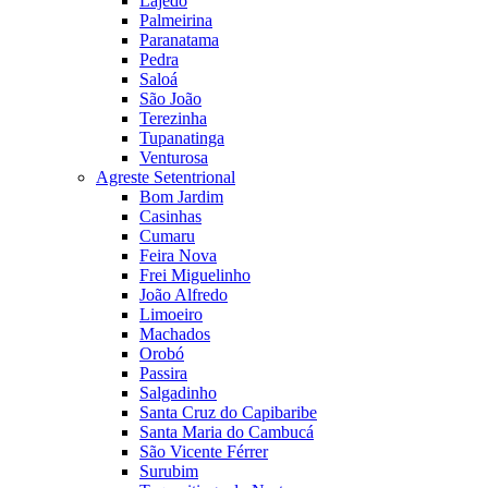
Lajedo
Palmeirina
Paranatama
Pedra
Saloá
São João
Terezinha
Tupanatinga
Venturosa
Agreste Setentrional
Bom Jardim
Casinhas
Cumaru
Feira Nova
Frei Miguelinho
João Alfredo
Limoeiro
Machados
Orobó
Passira
Salgadinho
Santa Cruz do Capibaribe
Santa Maria do Cambucá
São Vicente Férrer
Surubim