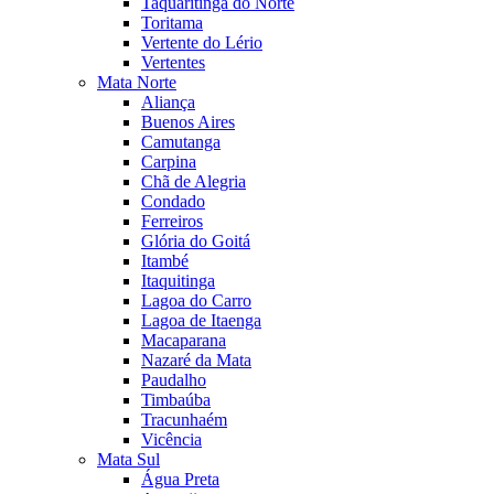
Taquaritinga do Norte
Toritama
Vertente do Lério
Vertentes
Mata Norte
Aliança
Buenos Aires
Camutanga
Carpina
Chã de Alegria
Condado
Ferreiros
Glória do Goitá
Itambé
Itaquitinga
Lagoa do Carro
Lagoa de Itaenga
Macaparana
Nazaré da Mata
Paudalho
Timbaúba
Tracunhaém
Vicência
Mata Sul
Água Preta