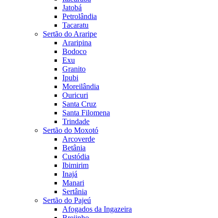
Jatobá
Petrolândia
Tacaratu
Sertão do Araripe
Araripina
Bodoco
Exu
Granito
Ipubi
Moreilândia
Ouricuri
Santa Cruz
Santa Filomena
Trindade
Sertão do Moxotó
Arcoverde
Betânia
Custódia
Ibimirim
Inajá
Manari
Sertânia
Sertão do Pajeú
Afogados da Ingazeira
Brejinho