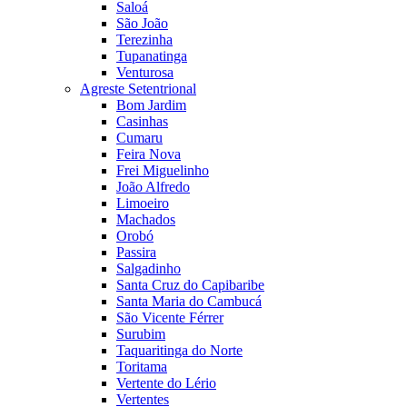
Saloá
São João
Terezinha
Tupanatinga
Venturosa
Agreste Setentrional
Bom Jardim
Casinhas
Cumaru
Feira Nova
Frei Miguelinho
João Alfredo
Limoeiro
Machados
Orobó
Passira
Salgadinho
Santa Cruz do Capibaribe
Santa Maria do Cambucá
São Vicente Férrer
Surubim
Taquaritinga do Norte
Toritama
Vertente do Lério
Vertentes