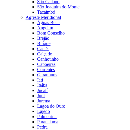
São Caitano
São Joaquim do Monte
Tacaimbó
Agreste Meridional
Águas Belas
Angelim
Bom Conselho
Brejão
Buíque
Caetés
Calçado
Canhotinho
Capoeiras
Correntes
Garanhuns
Iati
Itaíba
Jucatí
Jupi
Jurema
Lagoa do Ouro
Lajedo
Palmeirina
Paranatama
Pedra