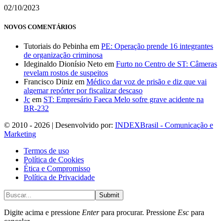
02/10/2023
NOVOS COMENTÁRIOS
Tutoriais do Pebinha
em
PE: Operação prende 16 integrantes
de organização criminosa
Ideginaldo Dionísio Neto
em
Furto no Centro de ST: Câmeras
revelam rostos de suspeitos
Francisco Diniz
em
Médico dar voz de prisão e diz que vai
algemar repórter por fiscalizar descaso
Jc
em
ST: Empresário Faeca Melo sofre grave acidente na
BR-232
© 2010 - 2026 | Desenvolvido por:
INDEXBrasil - Comunicação e
Marketing
Termos de uso
Política de Cookies
Ética e Compromisso
Política de Privacidade
Submit
Digite acima e pressione
Enter
para procurar. Pressione
Esc
para