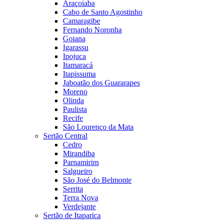
Araçoiaba
Cabo de Santo Agostinho
Camaragibe
Fernando Noronha
Goiana
Igarassu
Ipojuca
Itamaracá
Itapissuma
Jaboatão dos Guararapes
Moreno
Olinda
Paulista
Recife
São Lourenço da Mata
Sertão Central
Cedro
Mirandiba
Parnamirim
Salgueiro
São José do Belmonte
Serrita
Terra Nova
Verdejante
Sertão de Itaparica