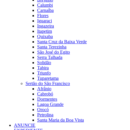
Calumbi
Carnaíba
Flores
Iguaraci
Ingazeira
Itapetim
Quixaba
Santa Cruz da Baixa Verde
Santa Terezinha
São José do Egito
Serra Talhada
Solidão
Tabira
Triunfo
Tuparetama
Sertão do São Francisco
Afrânio
Cabrobó
Dormentes
Lagoa Grande
Orocó
Petrolina
Santa Maria da Boa Vista
ANUNCIE