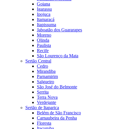
Goiana
Igarassu
Ipojuca
Itamaracá
Itapissuma
Jaboatão dos Guararapes
Moreno
Olinda
Paulista
Recife
São Lourenço da Mata
Sertão Central
Cedro
Mirandiba
Parnamirim
Salgueiro
São José do Belmonte
Serrita
Terra Nova
Verdejante
Sertão de Itaparica
Belém de São Francisco
Carnaubeira da Penha
Floresta
Itacuruba