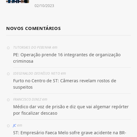
02/10/2023
NOVOS COMENTÁRIOS
em
TUTORIAIS DO PEBINHA
PE: Operação prende 16 integrantes de organização
criminosa
em
IDEGINALDO DIONÍSIO NETO
Furto no Centro de ST: Câmeras revelam rostos de
suspeitos
em
FRANCISCO DINIZ
Médico dar voz de prisão e diz que vai algemar repórter
por fiscalizar descaso
em
JC
ST: Empresário Faeca Melo sofre grave acidente na BR-