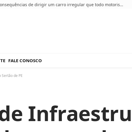
5 consequências de dirigir um carro irregular que todo motorista deve conhecer
NTE
FALE CONOSCO
o Sertão de PE
 de Infraestr