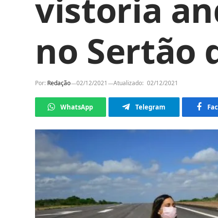
vistoria a
no Sertão 
Por:
Redação
02/12/2021
Atualizado:
02/12/2021
WhatsApp
Telegram
Fa