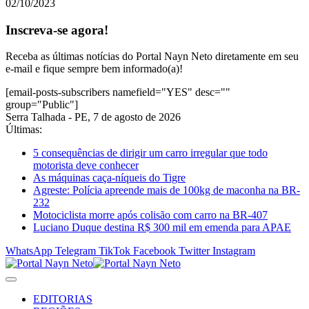
02/10/2023
Inscreva-se agora!
Receba as últimas notícias do Portal Nayn Neto diretamente em seu
e-mail e fique sempre bem informado(a)!
[email-posts-subscribers namefield="YES" desc=""
group="Public"]
Serra Talhada - PE, 7 de agosto de 2026
Últimas:
5 consequências de dirigir um carro irregular que todo
motorista deve conhecer
As máquinas caça-níqueis do Tigre
Agreste: Polícia apreende mais de 100kg de maconha na BR-
232
Motociclista morre após colisão com carro na BR-407
Luciano Duque destina R$ 300 mil em emenda para APAE
WhatsApp
Telegram
TikTok
Facebook
Twitter
Instagram
EDITORIAS