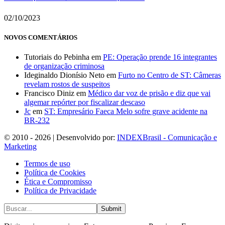
02/10/2023
NOVOS COMENTÁRIOS
Tutoriais do Pebinha
em
PE: Operação prende 16 integrantes
de organização criminosa
Ideginaldo Dionísio Neto
em
Furto no Centro de ST: Câmeras
revelam rostos de suspeitos
Francisco Diniz
em
Médico dar voz de prisão e diz que vai
algemar repórter por fiscalizar descaso
Jc
em
ST: Empresário Faeca Melo sofre grave acidente na
BR-232
© 2010 - 2026 | Desenvolvido por:
INDEXBrasil - Comunicação e
Marketing
Termos de uso
Política de Cookies
Ética e Compromisso
Política de Privacidade
Submit