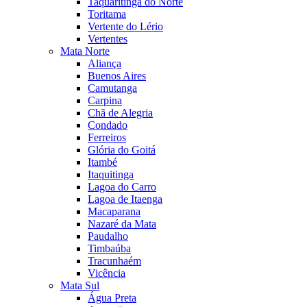
Taquaritinga do Norte
Toritama
Vertente do Lério
Vertentes
Mata Norte
Aliança
Buenos Aires
Camutanga
Carpina
Chã de Alegria
Condado
Ferreiros
Glória do Goitá
Itambé
Itaquitinga
Lagoa do Carro
Lagoa de Itaenga
Macaparana
Nazaré da Mata
Paudalho
Timbaúba
Tracunhaém
Vicência
Mata Sul
Água Preta