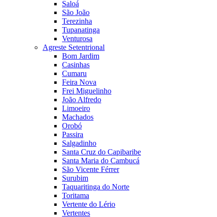
Saloá
São João
Terezinha
Tupanatinga
Venturosa
Agreste Setentrional
Bom Jardim
Casinhas
Cumaru
Feira Nova
Frei Miguelinho
João Alfredo
Limoeiro
Machados
Orobó
Passira
Salgadinho
Santa Cruz do Capibaribe
Santa Maria do Cambucá
São Vicente Férrer
Surubim
Taquaritinga do Norte
Toritama
Vertente do Lério
Vertentes