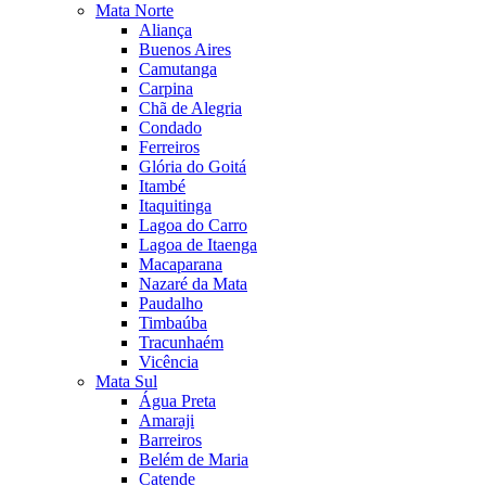
Mata Norte
Aliança
Buenos Aires
Camutanga
Carpina
Chã de Alegria
Condado
Ferreiros
Glória do Goitá
Itambé
Itaquitinga
Lagoa do Carro
Lagoa de Itaenga
Macaparana
Nazaré da Mata
Paudalho
Timbaúba
Tracunhaém
Vicência
Mata Sul
Água Preta
Amaraji
Barreiros
Belém de Maria
Catende