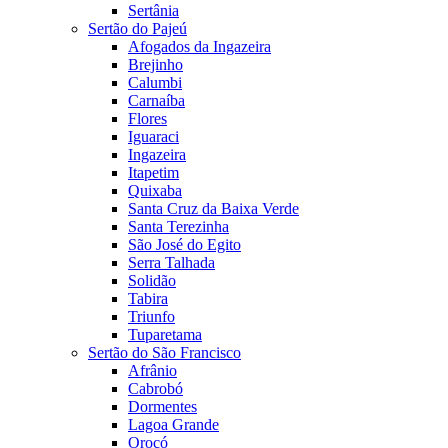
Sertânia
Sertão do Pajeú
Afogados da Ingazeira
Brejinho
Calumbi
Carnaíba
Flores
Iguaraci
Ingazeira
Itapetim
Quixaba
Santa Cruz da Baixa Verde
Santa Terezinha
São José do Egito
Serra Talhada
Solidão
Tabira
Triunfo
Tuparetama
Sertão do São Francisco
Afrânio
Cabrobó
Dormentes
Lagoa Grande
Orocó