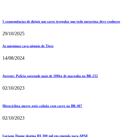
5 consequências de dirigir um carro irregular que todo motorista deve conhecer
29/10/2025
As máquinas caça-níqueis do Tigre
14/08/2024
Agreste: Polícia apreende mais de 100kg de maconha na BR-232
02/10/2023
Motociclista morre após colisão com carro na BR-407
02/10/2023
Luciano Duque destina R$ 300 mil em emenda para APAE