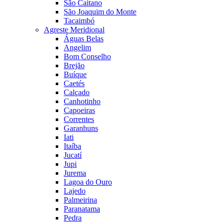
São Caitano
São Joaquim do Monte
Tacaimbó
Agreste Meridional
Águas Belas
Angelim
Bom Conselho
Brejão
Buíque
Caetés
Calçado
Canhotinho
Capoeiras
Correntes
Garanhuns
Iati
Itaíba
Jucatí
Jupi
Jurema
Lagoa do Ouro
Lajedo
Palmeirina
Paranatama
Pedra