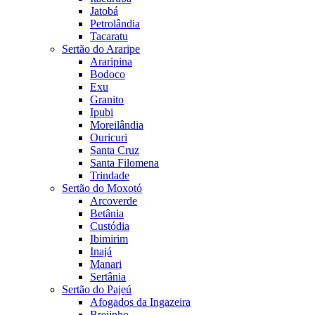
Jatobá
Petrolândia
Tacaratu
Sertão do Araripe
Araripina
Bodoco
Exu
Granito
Ipubi
Moreilândia
Ouricuri
Santa Cruz
Santa Filomena
Trindade
Sertão do Moxotó
Arcoverde
Betânia
Custódia
Ibimirim
Inajá
Manari
Sertânia
Sertão do Pajeú
Afogados da Ingazeira
Brejinho