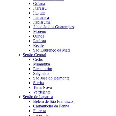
Goiana
Igarassu
Ipojuca
Itamaracá
Itapissuma
Jaboatão dos Guararapes
Moreno
Olinda
Paulista
Recife
São Lourenço da Mata
Sertão Central
Cedro
Mirandiba
Parnamirim
Salgueiro
São José do Belmonte
Serrita
Terra Nova
Verdejante
Sertão de Itaparica
Belém de São Francisco
Carnaubeira da Penha
Floresta
Itacuruba