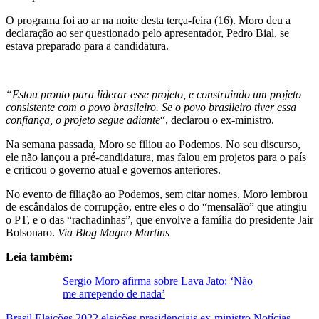
O programa foi ao ar na noite desta terça-feira (16). Moro deu a
declaração ao ser questionado pelo apresentador, Pedro Bial, se
estava preparado para a candidatura.
“Estou pronto para liderar esse projeto, e construindo um projeto
consistente com o povo brasileiro. Se o povo brasileiro tiver essa
confiança, o projeto segue adiante
“, declarou o ex-ministro.
Na semana passada, Moro se filiou ao Podemos. No seu discurso,
ele não lançou a pré-candidatura, mas falou em projetos para o país
e criticou o governo atual e governos anteriores.
No evento de filiação ao Podemos, sem citar nomes, Moro lembrou
de escândalos de corrupção, entre eles o do “mensalão” que atingiu
o PT, e o das “rachadinhas”, que envolve a família do presidente Jair
Bolsonaro.
Via Blog Magno Martins
Leia também:
Sergio Moro afirma sobre Lava Jato: ‘Não
me arrependo de nada’
Brasil
Eleições 2022
eleições presidenciais
ex-ministro
Notícias