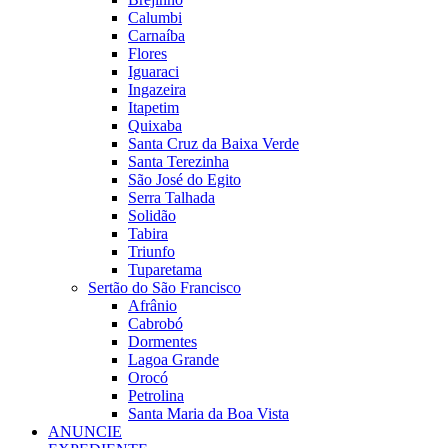
Calumbi
Carnaíba
Flores
Iguaraci
Ingazeira
Itapetim
Quixaba
Santa Cruz da Baixa Verde
Santa Terezinha
São José do Egito
Serra Talhada
Solidão
Tabira
Triunfo
Tuparetama
Sertão do São Francisco
Afrânio
Cabrobó
Dormentes
Lagoa Grande
Orocó
Petrolina
Santa Maria da Boa Vista
ANUNCIE