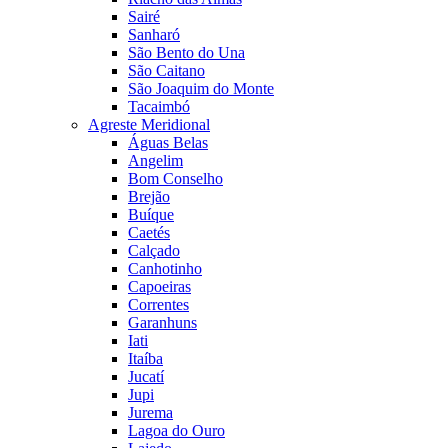
Sairé
Sanharó
São Bento do Una
São Caitano
São Joaquim do Monte
Tacaimbó
Agreste Meridional
Águas Belas
Angelim
Bom Conselho
Brejão
Buíque
Caetés
Calçado
Canhotinho
Capoeiras
Correntes
Garanhuns
Iati
Itaíba
Jucatí
Jupi
Jurema
Lagoa do Ouro