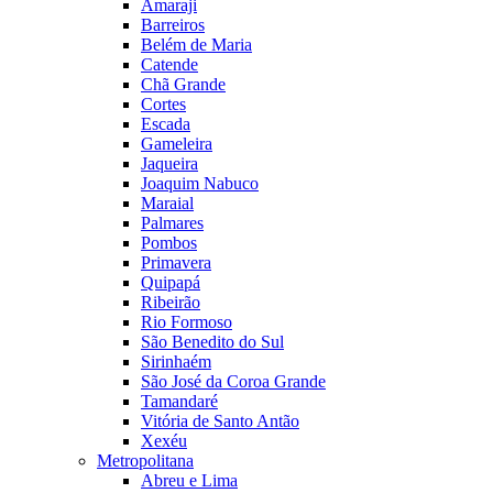
Amaraji
Barreiros
Belém de Maria
Catende
Chã Grande
Cortes
Escada
Gameleira
Jaqueira
Joaquim Nabuco
Maraial
Palmares
Pombos
Primavera
Quipapá
Ribeirão
Rio Formoso
São Benedito do Sul
Sirinhaém
São José da Coroa Grande
Tamandaré
Vitória de Santo Antão
Xexéu
Metropolitana
Abreu e Lima