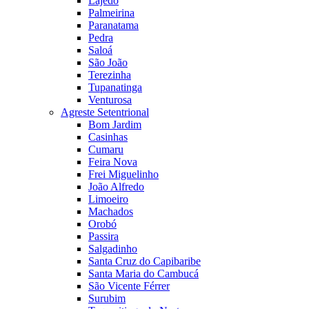
Lajedo
Palmeirina
Paranatama
Pedra
Saloá
São João
Terezinha
Tupanatinga
Venturosa
Agreste Setentrional
Bom Jardim
Casinhas
Cumaru
Feira Nova
Frei Miguelinho
João Alfredo
Limoeiro
Machados
Orobó
Passira
Salgadinho
Santa Cruz do Capibaribe
Santa Maria do Cambucá
São Vicente Férrer
Surubim