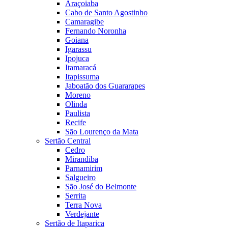
Araçoiaba
Cabo de Santo Agostinho
Camaragibe
Fernando Noronha
Goiana
Igarassu
Ipojuca
Itamaracá
Itapissuma
Jaboatão dos Guararapes
Moreno
Olinda
Paulista
Recife
São Lourenço da Mata
Sertão Central
Cedro
Mirandiba
Parnamirim
Salgueiro
São José do Belmonte
Serrita
Terra Nova
Verdejante
Sertão de Itaparica