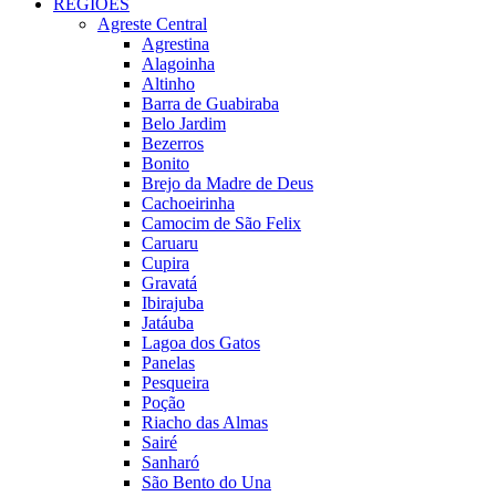
REGIÕES
Agreste Central
Agrestina
Alagoinha
Altinho
Barra de Guabiraba
Belo Jardim
Bezerros
Bonito
Brejo da Madre de Deus
Cachoeirinha
Camocim de São Felix
Caruaru
Cupira
Gravatá
Ibirajuba
Jatáuba
Lagoa dos Gatos
Panelas
Pesqueira
Poção
Riacho das Almas
Sairé
Sanharó
São Bento do Una