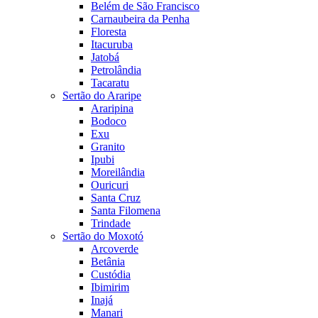
Belém de São Francisco
Carnaubeira da Penha
Floresta
Itacuruba
Jatobá
Petrolândia
Tacaratu
Sertão do Araripe
Araripina
Bodoco
Exu
Granito
Ipubi
Moreilândia
Ouricuri
Santa Cruz
Santa Filomena
Trindade
Sertão do Moxotó
Arcoverde
Betânia
Custódia
Ibimirim
Inajá
Manari