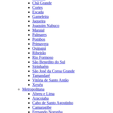
Chã Grande
Cortes
Escada
Gameleira
Jaqueira
Joaquim Nabuco
Maraial
Palmares
Pombos
Primavera
Quipapá
Ribeirão
Rio Formoso
São Benedito do Sul
Sirinhaém
São José da Coroa Grande
Tamandaré
Vitória de Santo Antão
Xexéu
Metropolitana
Abreu e Lima
Araçoiaba
Cabo de Santo Agostinho
Camaragibe
Fernando Noronha