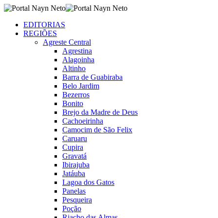
EDITORIAS
REGIÕES
Agreste Central
Agrestina
Alagoinha
Altinho
Barra de Guabiraba
Belo Jardim
Bezerros
Bonito
Brejo da Madre de Deus
Cachoeirinha
Camocim de São Felix
Caruaru
Cupira
Gravatá
Ibirajuba
Jatáuba
Lagoa dos Gatos
Panelas
Pesqueira
Poção
Riacho das Almas