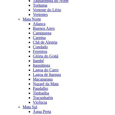
Taquaritinga do Norte
Toritama
Vertente do Lério
Vertentes
Mata Norte
Aliança
Buenos Aires
Camutanga
Carpina
Chã de Alegria
Condado
Ferreiros
Glória do Goitá
Itambé
Itaquitinga
Lagoa do Carro
Lagoa de Itaenga
Macaparana
Nazaré da Mata
Paudalho
Timbaúba
Tracunhaém
Vicência
Mata Sul
Água Preta