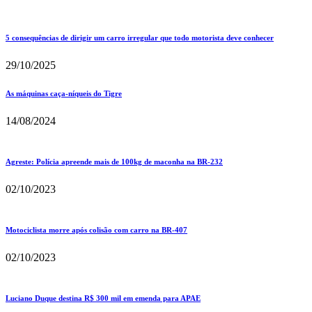
5 consequências de dirigir um carro irregular que todo motorista deve conhecer
29/10/2025
As máquinas caça-níqueis do Tigre
14/08/2024
Agreste: Polícia apreende mais de 100kg de maconha na BR-232
02/10/2023
Motociclista morre após colisão com carro na BR-407
02/10/2023
Luciano Duque destina R$ 300 mil em emenda para APAE