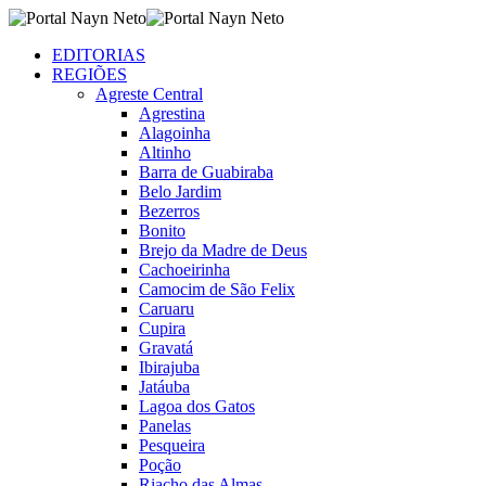
EDITORIAS
REGIÕES
Agreste Central
Agrestina
Alagoinha
Altinho
Barra de Guabiraba
Belo Jardim
Bezerros
Bonito
Brejo da Madre de Deus
Cachoeirinha
Camocim de São Felix
Caruaru
Cupira
Gravatá
Ibirajuba
Jatáuba
Lagoa dos Gatos
Panelas
Pesqueira
Poção
Riacho das Almas