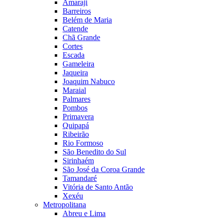
Amaraji
Barreiros
Belém de Maria
Catende
Chã Grande
Cortes
Escada
Gameleira
Jaqueira
Joaquim Nabuco
Maraial
Palmares
Pombos
Primavera
Quipapá
Ribeirão
Rio Formoso
São Benedito do Sul
Sirinhaém
São José da Coroa Grande
Tamandaré
Vitória de Santo Antão
Xexéu
Metropolitana
Abreu e Lima