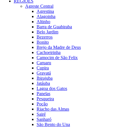
REGIÕES
Agreste Central
Agrestina
Alagoinha
Altinho
Barra de Guabiraba
Belo Jardim
Bezerros
Bonito
Brejo da Madre de Deus
Cachoeirinha
Camocim de São Felix
Caruaru
Cupira
Gravatá
Ibirajuba
Jatáuba
Lagoa dos Gatos
Panelas
Pesqueira
Poção
Riacho das Almas
Sairé
Sanharó
São Bento do Una