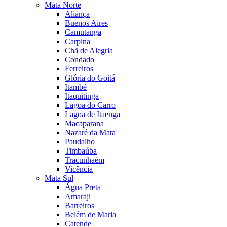
Mata Norte
Aliança
Buenos Aires
Camutanga
Carpina
Chã de Alegria
Condado
Ferreiros
Glória do Goitá
Itambé
Itaquitinga
Lagoa do Carro
Lagoa de Itaenga
Macaparana
Nazaré da Mata
Paudalho
Timbaúba
Tracunhaém
Vicência
Mata Sul
Água Preta
Amaraji
Barreiros
Belém de Maria
Catende