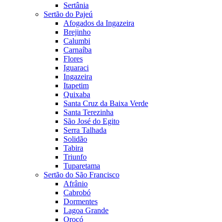
Sertânia
Sertão do Pajeú
Afogados da Ingazeira
Brejinho
Calumbi
Carnaíba
Flores
Iguaraci
Ingazeira
Itapetim
Quixaba
Santa Cruz da Baixa Verde
Santa Terezinha
São José do Egito
Serra Talhada
Solidão
Tabira
Triunfo
Tuparetama
Sertão do São Francisco
Afrânio
Cabrobó
Dormentes
Lagoa Grande
Orocó