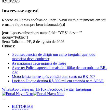
02/10/2023
Inscreva-se agora!
Receba as últimas notícias do Portal Nayn Neto diretamente em seu
e-mail e fique sempre bem informado(a)!
[email-posts-subscribers namefield="YES" desc=""
group="Public"]
Serra Talhada - PE, 8 de agosto de 2026
Últimas:
5 consequências de dirigir um carro irregular que todo
motorista deve conhecer
As máquinas caça-níqueis do Tigre
Agreste: Polícia apreende mais de 100kg de maconha na BR-
232
Motociclista morre após colisão com carro na BR-407
Luciano Duque destina R$ 300 mil em emenda para APAE
WhatsApp
Telegram
TikTok
Facebook
Twitter
Instagram
EDITORIAS