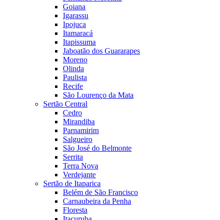
Goiana
Igarassu
Ipojuca
Itamaracá
Itapissuma
Jaboatão dos Guararapes
Moreno
Olinda
Paulista
Recife
São Lourenço da Mata
Sertão Central
Cedro
Mirandiba
Parnamirim
Salgueiro
São José do Belmonte
Serrita
Terra Nova
Verdejante
Sertão de Itaparica
Belém de São Francisco
Carnaubeira da Penha
Floresta
Itacuruba