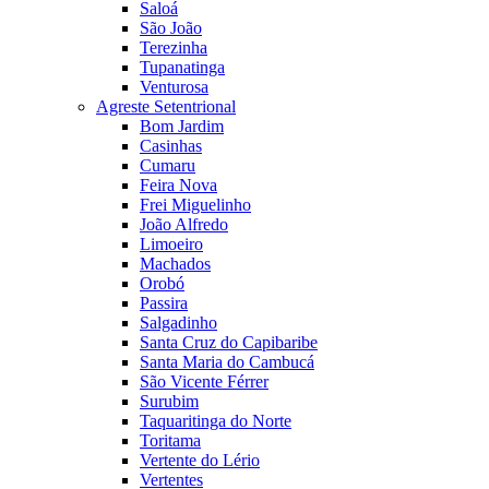
Saloá
São João
Terezinha
Tupanatinga
Venturosa
Agreste Setentrional
Bom Jardim
Casinhas
Cumaru
Feira Nova
Frei Miguelinho
João Alfredo
Limoeiro
Machados
Orobó
Passira
Salgadinho
Santa Cruz do Capibaribe
Santa Maria do Cambucá
São Vicente Férrer
Surubim
Taquaritinga do Norte
Toritama
Vertente do Lério
Vertentes