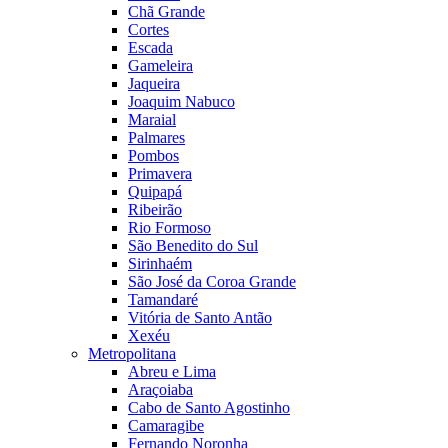
Chã Grande
Cortes
Escada
Gameleira
Jaqueira
Joaquim Nabuco
Maraial
Palmares
Pombos
Primavera
Quipapá
Ribeirão
Rio Formoso
São Benedito do Sul
Sirinhaém
São José da Coroa Grande
Tamandaré
Vitória de Santo Antão
Xexéu
Metropolitana
Abreu e Lima
Araçoiaba
Cabo de Santo Agostinho
Camaragibe
Fernando Noronha