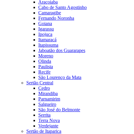
Araçoiaba
Cabo de Santo Agostinho
Camaragibe
Fernando Noronha
Goiana
Igarassu
Ipojuca
Itamaracá
Itapissuma
Jaboatão dos Guararapes
Moreno
Olinda
Paulista
Recife
São Lourenço da Mata
Sertão Central
Cedro
Mirandiba
Parnamirim
Salgueiro
São José do Belmonte
Serrita
Terra Nova
Verdejante
Sertão de Itaparica