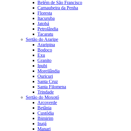
Belém de São Francisco
Carnaubeira da Penha
Floresta
Itacuruba
Jatobá
Petrolândia
Tacaratu
Sertão do Araripe
Araripina
Bodoco
Exu
Granito
Ipubi
Moreilândia
Ouricuri
Santa Cruz
Santa Filomena
Trindade
Sertão do Moxotó
Arcoverde
Betânia
Custódia
Ibimirim
Inajá
Manari