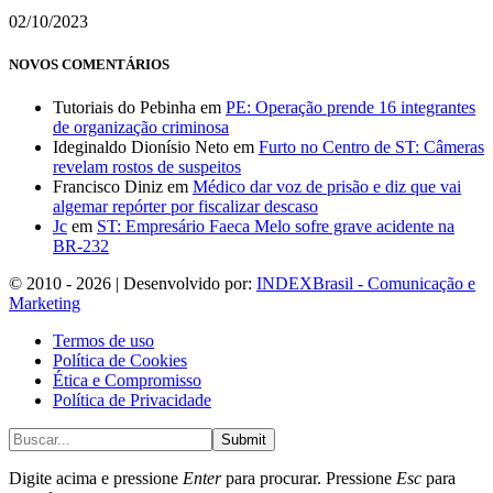
02/10/2023
NOVOS COMENTÁRIOS
Tutoriais do Pebinha
em
PE: Operação prende 16 integrantes
de organização criminosa
Ideginaldo Dionísio Neto
em
Furto no Centro de ST: Câmeras
revelam rostos de suspeitos
Francisco Diniz
em
Médico dar voz de prisão e diz que vai
algemar repórter por fiscalizar descaso
Jc
em
ST: Empresário Faeca Melo sofre grave acidente na
BR-232
© 2010 - 2026 | Desenvolvido por:
INDEXBrasil - Comunicação e
Marketing
Termos de uso
Política de Cookies
Ética e Compromisso
Política de Privacidade
Submit
Digite acima e pressione
Enter
para procurar. Pressione
Esc
para