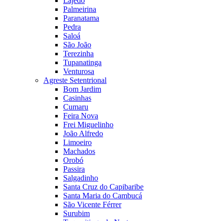
Lajedo
Palmeirina
Paranatama
Pedra
Saloá
São João
Terezinha
Tupanatinga
Venturosa
Agreste Setentrional
Bom Jardim
Casinhas
Cumaru
Feira Nova
Frei Miguelinho
João Alfredo
Limoeiro
Machados
Orobó
Passira
Salgadinho
Santa Cruz do Capibaribe
Santa Maria do Cambucá
São Vicente Férrer
Surubim