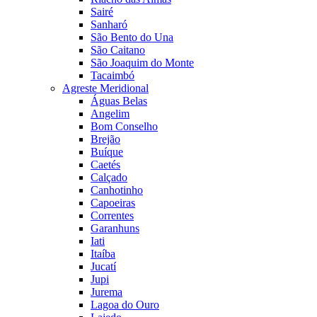
Sairé
Sanharó
São Bento do Una
São Caitano
São Joaquim do Monte
Tacaimbó
Agreste Meridional
Águas Belas
Angelim
Bom Conselho
Brejão
Buíque
Caetés
Calçado
Canhotinho
Capoeiras
Correntes
Garanhuns
Iati
Itaíba
Jucatí
Jupi
Jurema
Lagoa do Ouro