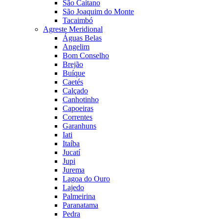
São Caitano
São Joaquim do Monte
Tacaimbó
Agreste Meridional
Águas Belas
Angelim
Bom Conselho
Brejão
Buíque
Caetés
Calçado
Canhotinho
Capoeiras
Correntes
Garanhuns
Iati
Itaíba
Jucatí
Jupi
Jurema
Lagoa do Ouro
Lajedo
Palmeirina
Paranatama
Pedra