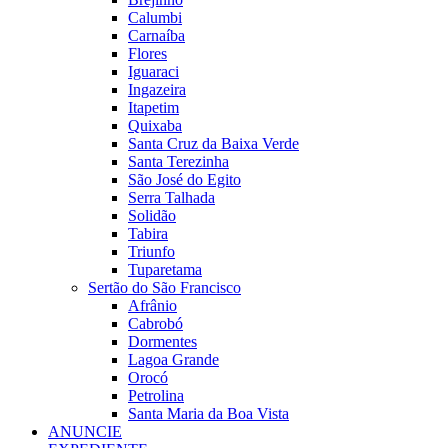
Calumbi
Carnaíba
Flores
Iguaraci
Ingazeira
Itapetim
Quixaba
Santa Cruz da Baixa Verde
Santa Terezinha
São José do Egito
Serra Talhada
Solidão
Tabira
Triunfo
Tuparetama
Sertão do São Francisco
Afrânio
Cabrobó
Dormentes
Lagoa Grande
Orocó
Petrolina
Santa Maria da Boa Vista
ANUNCIE