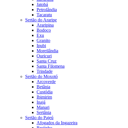
Jatobá
Petrolândia
Tacaratu
Sertão do Araripe
Araripina
Bodoco
Exu
Granito
Ipubi
Moreilândia
Ouricuri
Santa Cruz
Santa Filomena
Trindade
Sertão do Moxotó
Arcoverde
Betânia
Custódia
Ibimirim
Inajá
Manari
Sertânia
Sertão do Pajeú
Afogados da Ingazeira
Brejinho