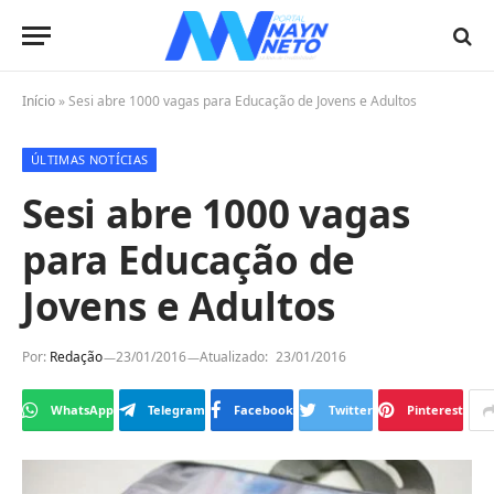
Início
»
Sesi abre 1000 vagas para Educação de Jovens e Adultos
ÚLTIMAS NOTÍCIAS
Sesi abre 1000 vagas
para Educação de
Jovens e Adultos
Por:
Redação
23/01/2016
Atualizado:
23/01/2016
WhatsApp
Telegram
Facebook
Twitter
Pinterest