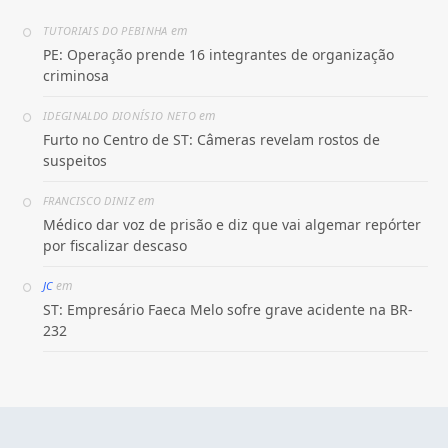
em
TUTORIAIS DO PEBINHA
PE: Operação prende 16 integrantes de organização
criminosa
em
IDEGINALDO DIONÍSIO NETO
Furto no Centro de ST: Câmeras revelam rostos de
suspeitos
em
FRANCISCO DINIZ
Médico dar voz de prisão e diz que vai algemar repórter
por fiscalizar descaso
em
JC
ST: Empresário Faeca Melo sofre grave acidente na BR-
232