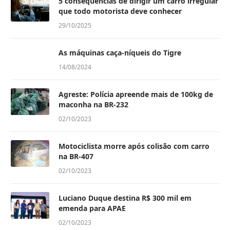
5 consequências de dirigir um carro irregular
que todo motorista deve conhecer
29/10/2025
As máquinas caça-níqueis do Tigre
14/08/2024
Agreste: Polícia apreende mais de 100kg de
maconha na BR-232
02/10/2023
Motociclista morre após colisão com carro
na BR-407
02/10/2023
Luciano Duque destina R$ 300 mil em
emenda para APAE
02/10/2023