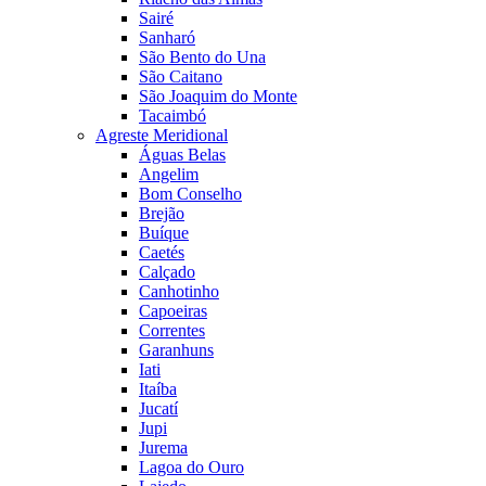
Sairé
Sanharó
São Bento do Una
São Caitano
São Joaquim do Monte
Tacaimbó
Agreste Meridional
Águas Belas
Angelim
Bom Conselho
Brejão
Buíque
Caetés
Calçado
Canhotinho
Capoeiras
Correntes
Garanhuns
Iati
Itaíba
Jucatí
Jupi
Jurema
Lagoa do Ouro