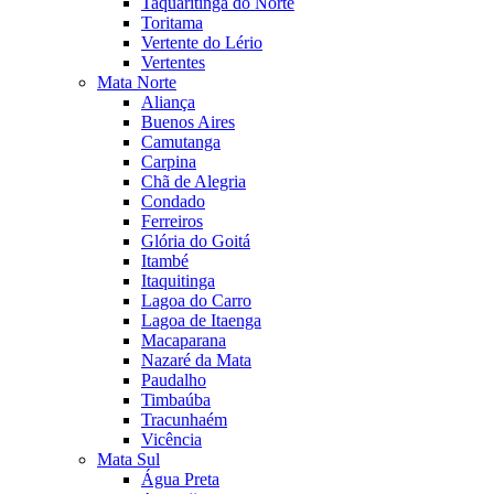
Taquaritinga do Norte
Toritama
Vertente do Lério
Vertentes
Mata Norte
Aliança
Buenos Aires
Camutanga
Carpina
Chã de Alegria
Condado
Ferreiros
Glória do Goitá
Itambé
Itaquitinga
Lagoa do Carro
Lagoa de Itaenga
Macaparana
Nazaré da Mata
Paudalho
Timbaúba
Tracunhaém
Vicência
Mata Sul
Água Preta