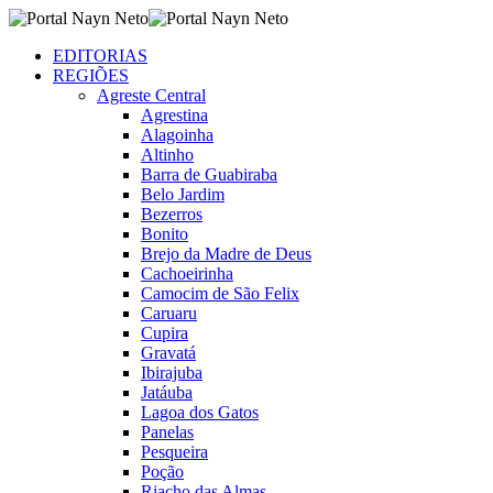
EDITORIAS
REGIÕES
Agreste Central
Agrestina
Alagoinha
Altinho
Barra de Guabiraba
Belo Jardim
Bezerros
Bonito
Brejo da Madre de Deus
Cachoeirinha
Camocim de São Felix
Caruaru
Cupira
Gravatá
Ibirajuba
Jatáuba
Lagoa dos Gatos
Panelas
Pesqueira
Poção
Riacho das Almas