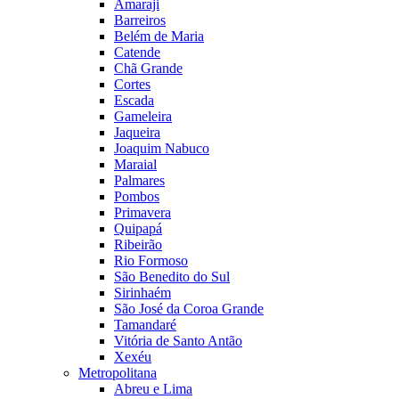
Amaraji
Barreiros
Belém de Maria
Catende
Chã Grande
Cortes
Escada
Gameleira
Jaqueira
Joaquim Nabuco
Maraial
Palmares
Pombos
Primavera
Quipapá
Ribeirão
Rio Formoso
São Benedito do Sul
Sirinhaém
São José da Coroa Grande
Tamandaré
Vitória de Santo Antão
Xexéu
Metropolitana
Abreu e Lima