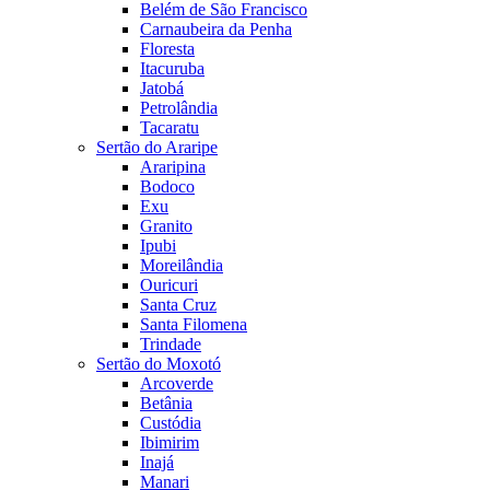
Belém de São Francisco
Carnaubeira da Penha
Floresta
Itacuruba
Jatobá
Petrolândia
Tacaratu
Sertão do Araripe
Araripina
Bodoco
Exu
Granito
Ipubi
Moreilândia
Ouricuri
Santa Cruz
Santa Filomena
Trindade
Sertão do Moxotó
Arcoverde
Betânia
Custódia
Ibimirim
Inajá
Manari