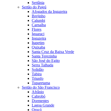
Sertânia
Sertão do Pajeú
Afogados da Ingazeira
Brejinho
Calumbi
Carnaíba
Flores
Iguaraci
Ingazeira
Itapetim
Quixaba
Santa Cruz da Baixa Verde
Santa Terezinha
São José do Egito
Serra Talhada
Solidão
Tabira
Triunfo
Tuparetama
Sertão do São Francisco
Afrânio
Cabrobó
Dormentes
Lagoa Grande
Orocó