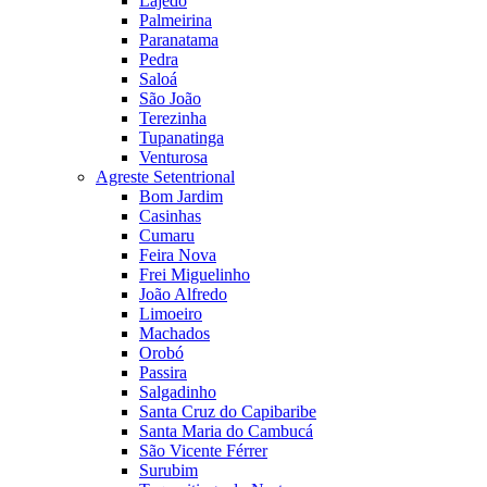
Lajedo
Palmeirina
Paranatama
Pedra
Saloá
São João
Terezinha
Tupanatinga
Venturosa
Agreste Setentrional
Bom Jardim
Casinhas
Cumaru
Feira Nova
Frei Miguelinho
João Alfredo
Limoeiro
Machados
Orobó
Passira
Salgadinho
Santa Cruz do Capibaribe
Santa Maria do Cambucá
São Vicente Férrer
Surubim