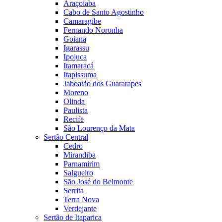
Araçoiaba
Cabo de Santo Agostinho
Camaragibe
Fernando Noronha
Goiana
Igarassu
Ipojuca
Itamaracá
Itapissuma
Jaboatão dos Guararapes
Moreno
Olinda
Paulista
Recife
São Lourenço da Mata
Sertão Central
Cedro
Mirandiba
Parnamirim
Salgueiro
São José do Belmonte
Serrita
Terra Nova
Verdejante
Sertão de Itaparica