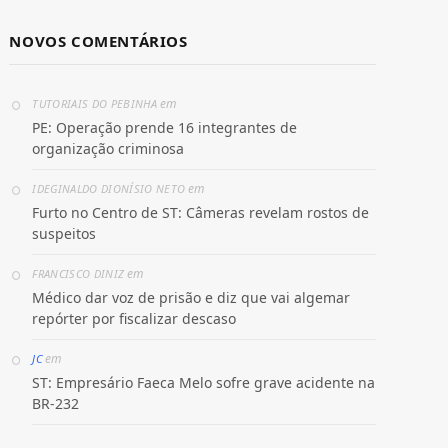
NOVOS COMENTÁRIOS
em
TUTORIAIS DO PEBINHA
PE: Operação prende 16 integrantes de
organização criminosa
em
IDEGINALDO DIONÍSIO NETO
Furto no Centro de ST: Câmeras revelam rostos de
suspeitos
em
FRANCISCO DINIZ
Médico dar voz de prisão e diz que vai algemar
repórter por fiscalizar descaso
em
JC
ST: Empresário Faeca Melo sofre grave acidente na
BR-232