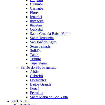
Calumbi
Carnaíba
Flores
Iguaraci
Ingazeira
Itapetim
Quixaba
Santa Cruz da Baixa Verde
Santa Terezinha
São José do Egito
Serra Talhada
Solidão
Tabira
Triunfo
Tuparetama
Sertão do São Francisco
Afrânio
Cabrobó
Dormentes
Lagoa Grande
Orocó
Petrolina
Santa Maria da Boa Vista
ANUNCIE