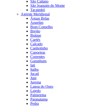
São Caitano
São Joaquim do Monte
Tacaimbó
Agreste Meridional
Águas Belas
Angelim
Bom Conselho
Brejão
Buíque
Caetés
Calçado
Canhotinho
Capoeiras
Correntes
Garanhuns
Iati
Itaíba
Jucatí
Jupi
Jurema
Lagoa do Ouro
Lajedo
Palmeirina
Paranatama
Pedra