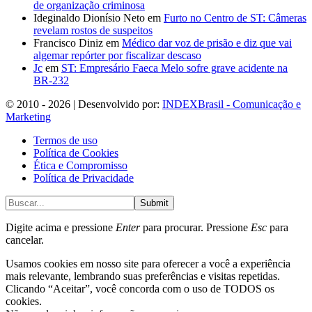
de organização criminosa
Ideginaldo Dionísio Neto
em
Furto no Centro de ST: Câmeras
revelam rostos de suspeitos
Francisco Diniz
em
Médico dar voz de prisão e diz que vai
algemar repórter por fiscalizar descaso
Jc
em
ST: Empresário Faeca Melo sofre grave acidente na
BR-232
© 2010 - 2026 | Desenvolvido por:
INDEXBrasil - Comunicação e
Marketing
Termos de uso
Política de Cookies
Ética e Compromisso
Política de Privacidade
Submit
Digite acima e pressione
Enter
para procurar. Pressione
Esc
para
cancelar.
Usamos cookies em nosso site para oferecer a você a experiência
mais relevante, lembrando suas preferências e visitas repetidas.
Clicando “Aceitar”, você concorda com o uso de TODOS os
cookies.