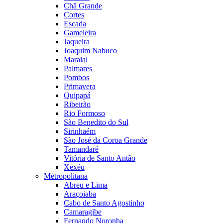
Chã Grande
Cortes
Escada
Gameleira
Jaqueira
Joaquim Nabuco
Maraial
Palmares
Pombos
Primavera
Quipapá
Ribeirão
Rio Formoso
São Benedito do Sul
Sirinhaém
São José da Coroa Grande
Tamandaré
Vitória de Santo Antão
Xexéu
Metropolitana
Abreu e Lima
Araçoiaba
Cabo de Santo Agostinho
Camaragibe
Fernando Noronha