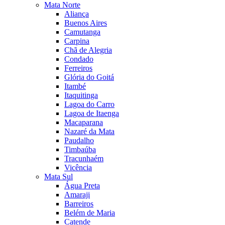
Mata Norte
Aliança
Buenos Aires
Camutanga
Carpina
Chã de Alegria
Condado
Ferreiros
Glória do Goitá
Itambé
Itaquitinga
Lagoa do Carro
Lagoa de Itaenga
Macaparana
Nazaré da Mata
Paudalho
Timbaúba
Tracunhaém
Vicência
Mata Sul
Água Preta
Amaraji
Barreiros
Belém de Maria
Catende