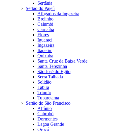
Sertânia
Sertão do Pajeú
Afogados da Ingazeira
Brejinho
Calumbi
Carnaíba
Flores
Iguaraci
Ingazeira
Itapetim
Quixaba
Santa Cruz da Baixa Verde
Santa Terezinha
São José do Egito
Serra Talhada
Solidão
Tabira
Triunfo
Tuparetama
Sertão do São Francisco
Afrânio
Cabrobó
Dormentes
Lagoa Grande
Orocó