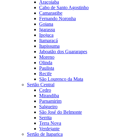
Araçoiaba
Cabo de Santo Agostinho
Camaragibe
Fernando Noronha
Goiana
Igarassu
Ipojuca
Itamaracá
Itapissuma
Jaboatão dos Guararapes
Moreno
Olinda
Paulista
Recife
São Lourenço da Mata
Sertão Central
Cedro
Mirandiba
Parnamirim
Salgueiro
São José do Belmonte
Serrita
Terra Nova
Verdejante
Sertão de Itaparica