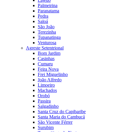
Lajedo
Palmeirina
Paranatama
Pedra
Saloá
São João
Terezinha
Tupanatinga
Venturosa
Agreste Setentrional
Bom Jardim
Casinhas
Cumaru
Feira Nova
Frei Miguelinho
João Alfredo
Limoeiro
Machados
Orobó
Passira
Salgadinho
Santa Cruz do Capibaribe
Santa Maria do Cambucá
São Vicente Férrer
Surubim