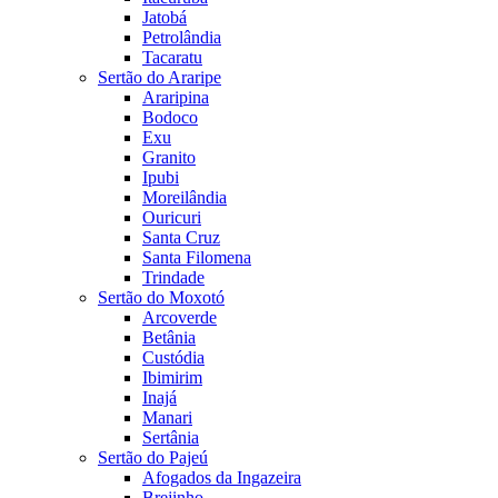
Jatobá
Petrolândia
Tacaratu
Sertão do Araripe
Araripina
Bodoco
Exu
Granito
Ipubi
Moreilândia
Ouricuri
Santa Cruz
Santa Filomena
Trindade
Sertão do Moxotó
Arcoverde
Betânia
Custódia
Ibimirim
Inajá
Manari
Sertânia
Sertão do Pajeú
Afogados da Ingazeira
Brejinho