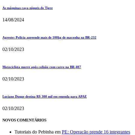
As máquinas caça-níqueis do Tigre
14/08/2024
Agreste: Polícia apreende mais de 100kg de maconha na BR-232
02/10/2023
Motociclista morre após colisão com carro na BR-407
02/10/2023
Luciano Duque destina R$ 300 mil em emenda para APAE
02/10/2023
NOVOS COMENTÁRIOS
Tutoriais do Pebinha
em
PE: Operação prende 16 integrantes