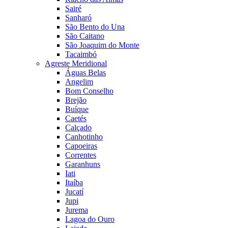
Sairé
Sanharó
São Bento do Una
São Caitano
São Joaquim do Monte
Tacaimbó
Agreste Meridional
Águas Belas
Angelim
Bom Conselho
Brejão
Buíque
Caetés
Calçado
Canhotinho
Capoeiras
Correntes
Garanhuns
Iati
Itaíba
Jucatí
Jupi
Jurema
Lagoa do Ouro