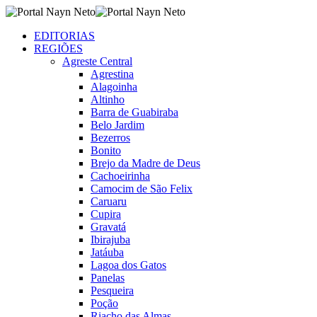
EDITORIAS
REGIÕES
Agreste Central
Agrestina
Alagoinha
Altinho
Barra de Guabiraba
Belo Jardim
Bezerros
Bonito
Brejo da Madre de Deus
Cachoeirinha
Camocim de São Felix
Caruaru
Cupira
Gravatá
Ibirajuba
Jatáuba
Lagoa dos Gatos
Panelas
Pesqueira
Poção
Riacho das Almas