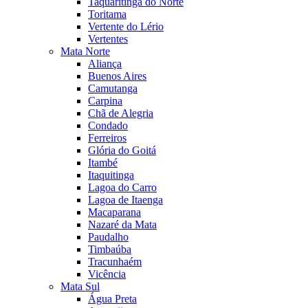
Taquaritinga do Norte
Toritama
Vertente do Lério
Vertentes
Mata Norte
Aliança
Buenos Aires
Camutanga
Carpina
Chã de Alegria
Condado
Ferreiros
Glória do Goitá
Itambé
Itaquitinga
Lagoa do Carro
Lagoa de Itaenga
Macaparana
Nazaré da Mata
Paudalho
Timbaúba
Tracunhaém
Vicência
Mata Sul
Água Preta