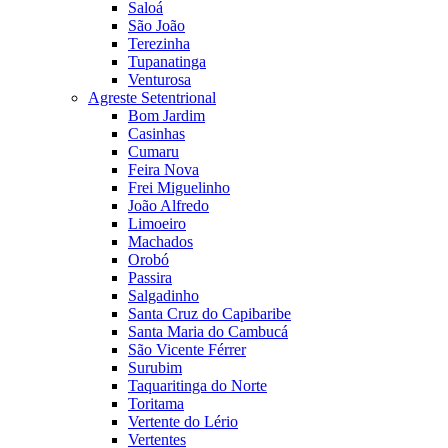
Saloá
São João
Terezinha
Tupanatinga
Venturosa
Agreste Setentrional
Bom Jardim
Casinhas
Cumaru
Feira Nova
Frei Miguelinho
João Alfredo
Limoeiro
Machados
Orobó
Passira
Salgadinho
Santa Cruz do Capibaribe
Santa Maria do Cambucá
São Vicente Férrer
Surubim
Taquaritinga do Norte
Toritama
Vertente do Lério
Vertentes