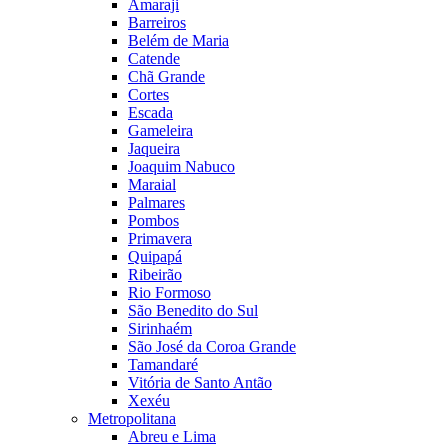
Amaraji
Barreiros
Belém de Maria
Catende
Chã Grande
Cortes
Escada
Gameleira
Jaqueira
Joaquim Nabuco
Maraial
Palmares
Pombos
Primavera
Quipapá
Ribeirão
Rio Formoso
São Benedito do Sul
Sirinhaém
São José da Coroa Grande
Tamandaré
Vitória de Santo Antão
Xexéu
Metropolitana
Abreu e Lima