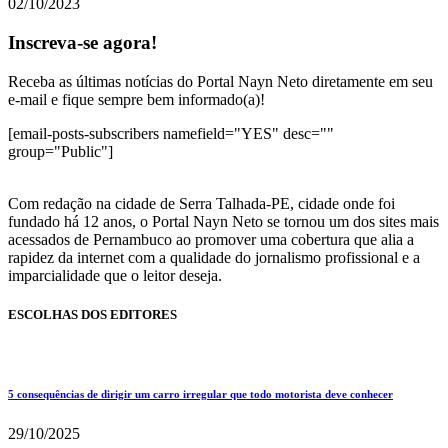
02/10/2023
Inscreva-se agora!
Receba as últimas notícias do Portal Nayn Neto diretamente em seu
e-mail e fique sempre bem informado(a)!
[email-posts-subscribers namefield="YES" desc=""
group="Public"]
Com redação na cidade de Serra Talhada-PE, cidade onde foi
fundado há 12 anos, o Portal Nayn Neto se tornou um dos sites mais
acessados de Pernambuco ao promover uma cobertura que alia a
rapidez da internet com a qualidade do jornalismo profissional e a
imparcialidade que o leitor deseja.
ESCOLHAS DOS EDITORES
5 consequências de dirigir um carro irregular que todo motorista deve conhecer
29/10/2025