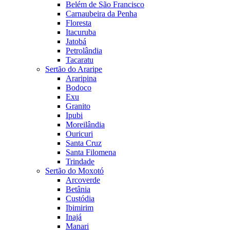
Belém de São Francisco
Carnaubeira da Penha
Floresta
Itacuruba
Jatobá
Petrolândia
Tacaratu
Sertão do Araripe
Araripina
Bodoco
Exu
Granito
Ipubi
Moreilândia
Ouricuri
Santa Cruz
Santa Filomena
Trindade
Sertão do Moxotó
Arcoverde
Betânia
Custódia
Ibimirim
Inajá
Manari