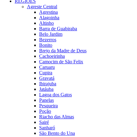
REGIÕES
Agreste Central
Agrestina
Alagoinha
Altinho
Barra de Guabiraba
Belo Jardim
Bezerros
Bonito
Brejo da Madre de Deus
Cachoeirinha
Camocim de São Felix
Caruaru
Cupira
Gravatá
Ibirajuba
Jatáuba
Lagoa dos Gatos
Panelas
Pesqueira
Poção
Riacho das Almas
Sairé
Sanharó
São Bento do Una