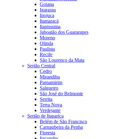
Goiana
Igarassu
Ipojuca
Itamaracá
Itapissuma
Jaboatão dos Guararapes
Moreno
Olinda
Paulista
Recife
São Lourenço da Mata
Sertão Central
Cedro
Mirandiba
Parnamirim
Salgueiro
São José do Belmonte
Serrita
Terra Nova
Verdejante
Sertão de Itaparica
Belém de São Francisco
Carnaubeira da Penha
Floresta
Itacuruba