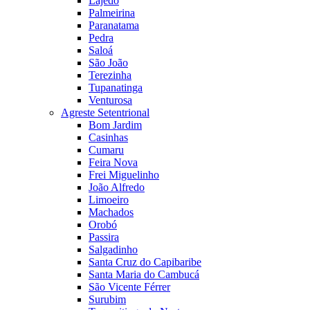
Lajedo
Palmeirina
Paranatama
Pedra
Saloá
São João
Terezinha
Tupanatinga
Venturosa
Agreste Setentrional
Bom Jardim
Casinhas
Cumaru
Feira Nova
Frei Miguelinho
João Alfredo
Limoeiro
Machados
Orobó
Passira
Salgadinho
Santa Cruz do Capibaribe
Santa Maria do Cambucá
São Vicente Férrer
Surubim