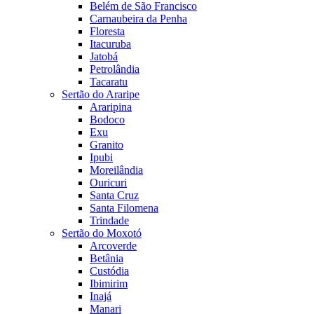
Belém de São Francisco
Carnaubeira da Penha
Floresta
Itacuruba
Jatobá
Petrolândia
Tacaratu
Sertão do Araripe
Araripina
Bodoco
Exu
Granito
Ipubi
Moreilândia
Ouricuri
Santa Cruz
Santa Filomena
Trindade
Sertão do Moxotó
Arcoverde
Betânia
Custódia
Ibimirim
Inajá
Manari