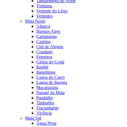
Taquaritinga do Norte
Toritama
Vertente do Lério
Vertentes
Mata Norte
Aliança
Buenos Aires
Camutanga
Carpina
Chã de Alegria
Condado
Ferreiros
Glória do Goitá
Itambé
Itaquitinga
Lagoa do Carro
Lagoa de Itaenga
Macaparana
Nazaré da Mata
Paudalho
Timbaúba
Tracunhaém
Vicência
Mata Sul
Água Preta