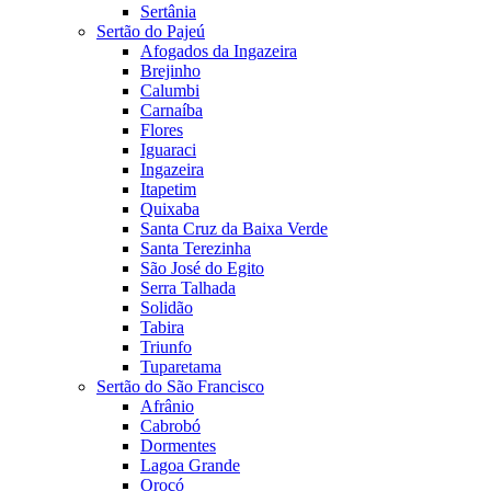
Sertânia
Sertão do Pajeú
Afogados da Ingazeira
Brejinho
Calumbi
Carnaíba
Flores
Iguaraci
Ingazeira
Itapetim
Quixaba
Santa Cruz da Baixa Verde
Santa Terezinha
São José do Egito
Serra Talhada
Solidão
Tabira
Triunfo
Tuparetama
Sertão do São Francisco
Afrânio
Cabrobó
Dormentes
Lagoa Grande
Orocó