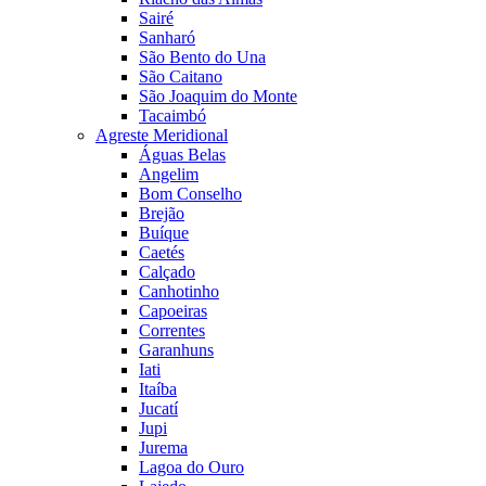
Sairé
Sanharó
São Bento do Una
São Caitano
São Joaquim do Monte
Tacaimbó
Agreste Meridional
Águas Belas
Angelim
Bom Conselho
Brejão
Buíque
Caetés
Calçado
Canhotinho
Capoeiras
Correntes
Garanhuns
Iati
Itaíba
Jucatí
Jupi
Jurema
Lagoa do Ouro