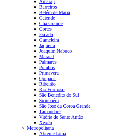
Amaraji
Barreiros
Belém de Maria
Catende
Chã Grande
Cortes
Escada
Gameleira
Jaqueira
Joaquim Nabuco
Maraial
Palmares
Pombos
Primavera
Quipapá
Ribeirão
Rio Formoso
São Benedito do Sul
Sirinhaém
São José da Coroa Grande
Tamandaré
Vitória de Santo Antão
Xexéu
Metropolitana
Abreu e Lima