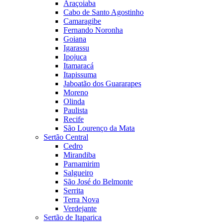
Araçoiaba
Cabo de Santo Agostinho
Camaragibe
Fernando Noronha
Goiana
Igarassu
Ipojuca
Itamaracá
Itapissuma
Jaboatão dos Guararapes
Moreno
Olinda
Paulista
Recife
São Lourenço da Mata
Sertão Central
Cedro
Mirandiba
Parnamirim
Salgueiro
São José do Belmonte
Serrita
Terra Nova
Verdejante
Sertão de Itaparica