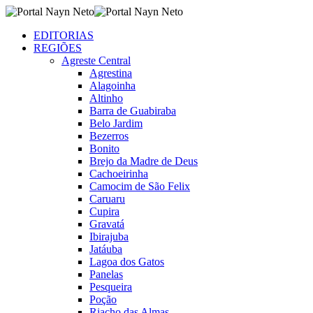
EDITORIAS
REGIÕES
Agreste Central
Agrestina
Alagoinha
Altinho
Barra de Guabiraba
Belo Jardim
Bezerros
Bonito
Brejo da Madre de Deus
Cachoeirinha
Camocim de São Felix
Caruaru
Cupira
Gravatá
Ibirajuba
Jatáuba
Lagoa dos Gatos
Panelas
Pesqueira
Poção
Riacho das Almas