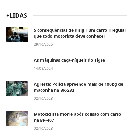
+LIDAS
5 consequências de dirigir um carro irregular
que todo motorista deve conhecer
29/10/2025
As máquinas caça-níqueis do Tigre
14/08/2024
Agreste: Polícia apreende mais de 100kg de
maconha na BR-232
02/10/2023
Motociclista morre após colisão com carro
na BR-407
02/10/2023