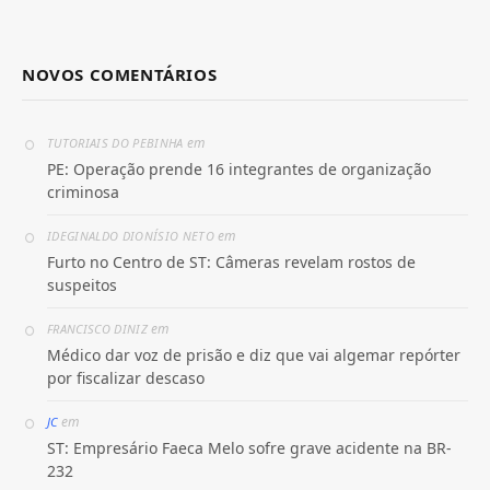
NOVOS COMENTÁRIOS
em
TUTORIAIS DO PEBINHA
PE: Operação prende 16 integrantes de organização
criminosa
em
IDEGINALDO DIONÍSIO NETO
Furto no Centro de ST: Câmeras revelam rostos de
suspeitos
em
FRANCISCO DINIZ
Médico dar voz de prisão e diz que vai algemar repórter
por fiscalizar descaso
em
JC
ST: Empresário Faeca Melo sofre grave acidente na BR-
232