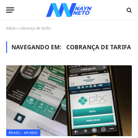
Início
»
cobrança de tarifa
NAVEGANDO EM:
COBRANÇA DE TARIFA
BRASIL - MUNDO