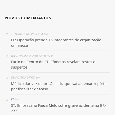
NOVOS COMENTÁRIOS
em
TUTORIAIS DO PEBINHA
PE: Operação prende 16 integrantes de organização
criminosa
em
IDEGINALDO DIONÍSIO NETO
Furto no Centro de ST: Câmeras revelam rostos de
suspeitos
em
FRANCISCO DINIZ
Médico dar voz de prisão e diz que vai algemar repórter
por fiscalizar descaso
em
JC
ST: Empresário Faeca Melo sofre grave acidente na BR-
232