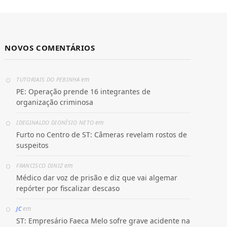
NOVOS COMENTÁRIOS
em
TUTORIAIS DO PEBINHA
PE: Operação prende 16 integrantes de
organização criminosa
em
IDEGINALDO DIONÍSIO NETO
Furto no Centro de ST: Câmeras revelam rostos de
suspeitos
em
FRANCISCO DINIZ
Médico dar voz de prisão e diz que vai algemar
repórter por fiscalizar descaso
em
JC
ST: Empresário Faeca Melo sofre grave acidente na