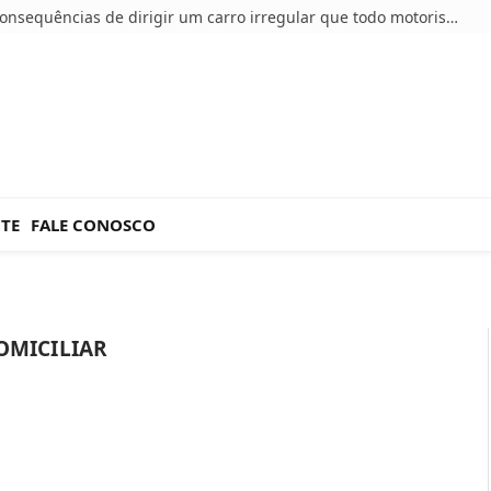
5 consequências de dirigir um carro irregular que todo motorista deve conhecer
NTE
FALE CONOSCO
OMICILIAR