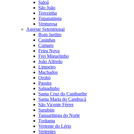
Saloá
São João
Terezinha
Tupanatinga
Venturosa
Agreste Setentrional
Bom Jardim
Casinhas
Cumaru
Feira Nova
Frei Miguelinho
João Alfredo
Limoeiro
Machados
Orobó
Passira
Salgadinho
Santa Cruz do Capibaribe
Santa Maria do Cambucá
São Vicente Férrer
Surubim
Taquaritinga do Norte
Toritama
Vertente do Lério
Vertentes