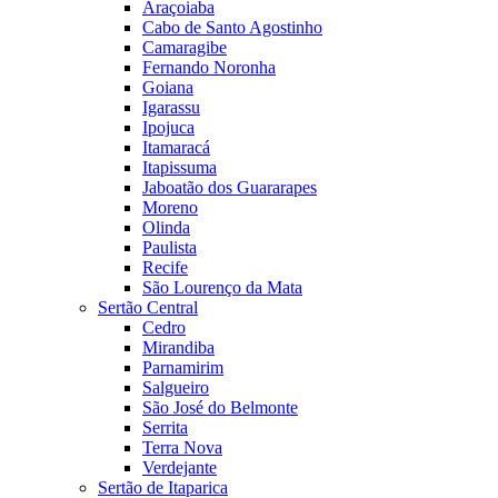
Araçoiaba
Cabo de Santo Agostinho
Camaragibe
Fernando Noronha
Goiana
Igarassu
Ipojuca
Itamaracá
Itapissuma
Jaboatão dos Guararapes
Moreno
Olinda
Paulista
Recife
São Lourenço da Mata
Sertão Central
Cedro
Mirandiba
Parnamirim
Salgueiro
São José do Belmonte
Serrita
Terra Nova
Verdejante
Sertão de Itaparica