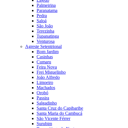
Lajedo
Palmeirina
Paranatama
Pedra
Saloá
São João
Terezinha
Tupanatinga
Venturosa
Agreste Setentrional
Bom Jardim
Casinhas
Cumaru
Feira Nova
Frei Miguelinho
João Alfredo
Limoeiro
Machados
Orobó
Passira
Salgadinho
Santa Cruz do Capibaribe
Santa Maria do Cambucá
São Vicente Férrer
Surubim