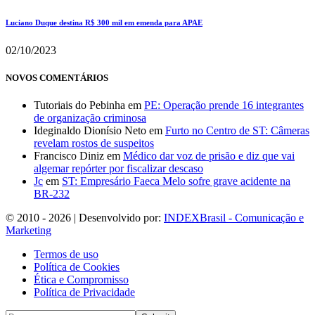
Luciano Duque destina R$ 300 mil em emenda para APAE
02/10/2023
NOVOS COMENTÁRIOS
Tutoriais do Pebinha
em
PE: Operação prende 16 integrantes
de organização criminosa
Ideginaldo Dionísio Neto
em
Furto no Centro de ST: Câmeras
revelam rostos de suspeitos
Francisco Diniz
em
Médico dar voz de prisão e diz que vai
algemar repórter por fiscalizar descaso
Jc
em
ST: Empresário Faeca Melo sofre grave acidente na
BR-232
© 2010 - 2026 | Desenvolvido por:
INDEXBrasil - Comunicação e
Marketing
Termos de uso
Política de Cookies
Ética e Compromisso
Política de Privacidade