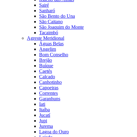
Sairé
Sanharó
São Bento do Una
São Caitano
São Joaquim do Monte
Tacaimbó
Agreste Meridional
Águas Belas
Angelim
Bom Conselho
Brejão
Buíque
Caetés
Calçado
Canhotinho
Capoeiras
Correntes
Garanhuns
Iati
Itaíba
Jucatí
Jupi
Jurema
Lagoa do Ouro