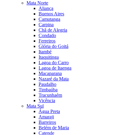
Mata Norte
Aliança
Buenos Aires
Camutanga
Carpina
Chã de Alegria
Condado
Ferreiros
Glória do Goitá
Itambé
Itaquitinga
Lagoa do Carro
Lagoa de Itaenga
Macaparana
Nazaré da Mata
Paudalho
Timbaúba
Tracunhaém
Vicência
Mata Sul
Água Preta
Amaraji
Barreiros
Belém de Maria
Catende