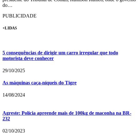
do…
PUBLICIDADE
+LIDAS
5 consequências de dirigir um carro irregular que todo
motorista deve conhecer
29/10/2025
As máquinas caça-níqueis do Tigre
14/08/2024
Agreste: Polícia apreende mais de 100kg de maconha na BR-
232
02/10/2023