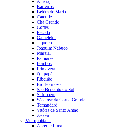
Amaraji
Barreiros
Belém de Maria
Catende
Chã Grande
Cortes
Escada
Gameleira
Jaqueira
Joaquim Nabuco
Maraial
Palmares
Pombos
Primavera
Quipapá
Ribeirão
Rio Formoso
São Benedito do Sul
Sirinhaém
São José da Coroa Grande
Tamandaré
Vitória de Santo Antão
Xexéu
Metropolitana
Abreu e Lima