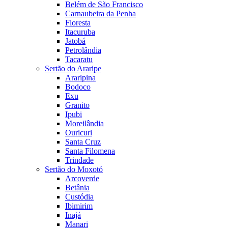
Belém de São Francisco
Carnaubeira da Penha
Floresta
Itacuruba
Jatobá
Petrolândia
Tacaratu
Sertão do Araripe
Araripina
Bodoco
Exu
Granito
Ipubi
Moreilândia
Ouricuri
Santa Cruz
Santa Filomena
Trindade
Sertão do Moxotó
Arcoverde
Betânia
Custódia
Ibimirim
Inajá
Manari