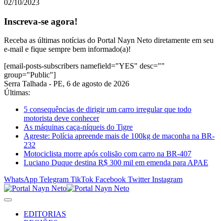
02/10/2023
Inscreva-se agora!
Receba as últimas notícias do Portal Nayn Neto diretamente em seu
e-mail e fique sempre bem informado(a)!
[email-posts-subscribers namefield="YES" desc=""
group="Public"]
Serra Talhada - PE, 6 de agosto de 2026
Últimas:
5 consequências de dirigir um carro irregular que todo
motorista deve conhecer
As máquinas caça-níqueis do Tigre
Agreste: Polícia apreende mais de 100kg de maconha na BR-
232
Motociclista morre após colisão com carro na BR-407
Luciano Duque destina R$ 300 mil em emenda para APAE
WhatsApp
Telegram
TikTok
Facebook
Twitter
Instagram
EDITORIAS