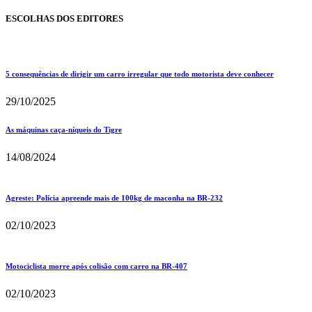
ESCOLHAS DOS EDITORES
5 consequências de dirigir um carro irregular que todo motorista deve conhecer
29/10/2025
As máquinas caça-níqueis do Tigre
14/08/2024
Agreste: Polícia apreende mais de 100kg de maconha na BR-232
02/10/2023
Motociclista morre após colisão com carro na BR-407
02/10/2023