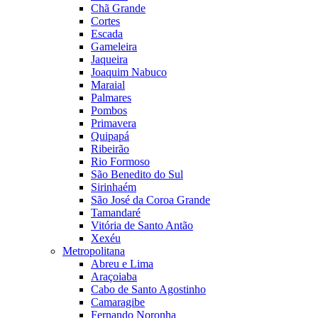
Chã Grande
Cortes
Escada
Gameleira
Jaqueira
Joaquim Nabuco
Maraial
Palmares
Pombos
Primavera
Quipapá
Ribeirão
Rio Formoso
São Benedito do Sul
Sirinhaém
São José da Coroa Grande
Tamandaré
Vitória de Santo Antão
Xexéu
Metropolitana
Abreu e Lima
Araçoiaba
Cabo de Santo Agostinho
Camaragibe
Fernando Noronha