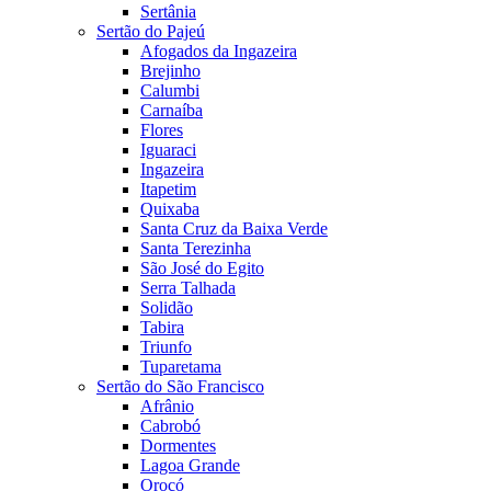
Sertânia
Sertão do Pajeú
Afogados da Ingazeira
Brejinho
Calumbi
Carnaíba
Flores
Iguaraci
Ingazeira
Itapetim
Quixaba
Santa Cruz da Baixa Verde
Santa Terezinha
São José do Egito
Serra Talhada
Solidão
Tabira
Triunfo
Tuparetama
Sertão do São Francisco
Afrânio
Cabrobó
Dormentes
Lagoa Grande
Orocó