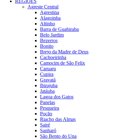
REGIÕES
Agreste Central
Agrestina
Alagoinha
Altinho
Barra de Guabiraba
Belo Jardim
Bezerros
Bonito
Brejo da Madre de Deus
Cachoeirinha
Camocim de São Felix
Caruaru
Cupira
Gravatá
Ibirajuba
Jatáuba
Lagoa dos Gatos
Panelas
Pesqueira
Poção
Riacho das Almas
Sairé
Sanharó
São Bento do Una