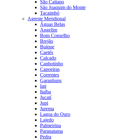
São Caitano
São Joaquim do Monte
Tacaimbó
Agreste Meridional
Águas Belas
Angelim
Bom Conselho
Brejão
Buíque
Caetés
Calçado
Canhotinho
Capoeiras
Correntes
Garanhuns
Iati
Itaíba
Jucatí
Jupi
Jurema
Lagoa do Ouro
Lajedo
Palmeirina
Paranatama
Pedra