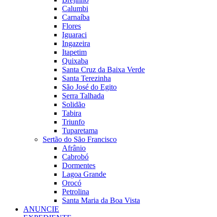
Calumbi
Carnaíba
Flores
Iguaraci
Ingazeira
Itapetim
Quixaba
Santa Cruz da Baixa Verde
Santa Terezinha
São José do Egito
Serra Talhada
Solidão
Tabira
Triunfo
Tuparetama
Sertão do São Francisco
Afrânio
Cabrobó
Dormentes
Lagoa Grande
Orocó
Petrolina
Santa Maria da Boa Vista
ANUNCIE