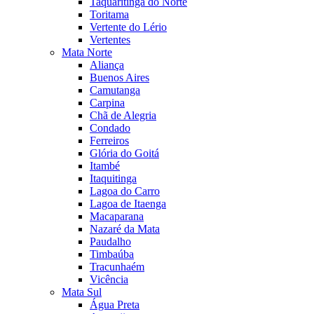
Taquaritinga do Norte
Toritama
Vertente do Lério
Vertentes
Mata Norte
Aliança
Buenos Aires
Camutanga
Carpina
Chã de Alegria
Condado
Ferreiros
Glória do Goitá
Itambé
Itaquitinga
Lagoa do Carro
Lagoa de Itaenga
Macaparana
Nazaré da Mata
Paudalho
Timbaúba
Tracunhaém
Vicência
Mata Sul
Água Preta