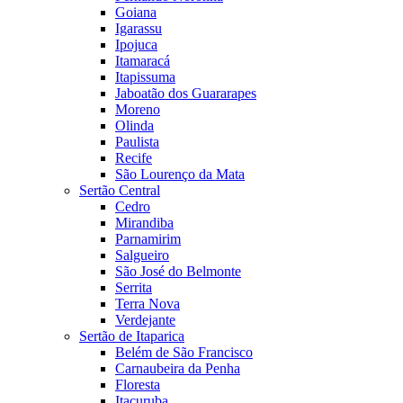
Goiana
Igarassu
Ipojuca
Itamaracá
Itapissuma
Jaboatão dos Guararapes
Moreno
Olinda
Paulista
Recife
São Lourenço da Mata
Sertão Central
Cedro
Mirandiba
Parnamirim
Salgueiro
São José do Belmonte
Serrita
Terra Nova
Verdejante
Sertão de Itaparica
Belém de São Francisco
Carnaubeira da Penha
Floresta
Itacuruba