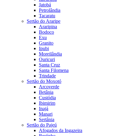
Jatobá
Petrolândia
Tacaratu
Sertão do Araripe
Araripina
Bodoco
Exu
Granito
Ipubi
Moreilândia
Ouricuri
Santa Cruz
Santa Filomena
Trindade
Sertão do Moxotó
Arcoverde
Betânia
Custódia
Ibimirim
Inajá
Manari
Sertânia
Sertão do Pajeú
Afogados da Ingazeira
Brejinho