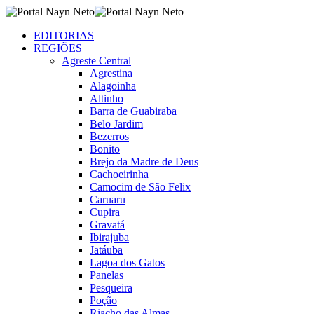
EDITORIAS
REGIÕES
Agreste Central
Agrestina
Alagoinha
Altinho
Barra de Guabiraba
Belo Jardim
Bezerros
Bonito
Brejo da Madre de Deus
Cachoeirinha
Camocim de São Felix
Caruaru
Cupira
Gravatá
Ibirajuba
Jatáuba
Lagoa dos Gatos
Panelas
Pesqueira
Poção
Riacho das Almas