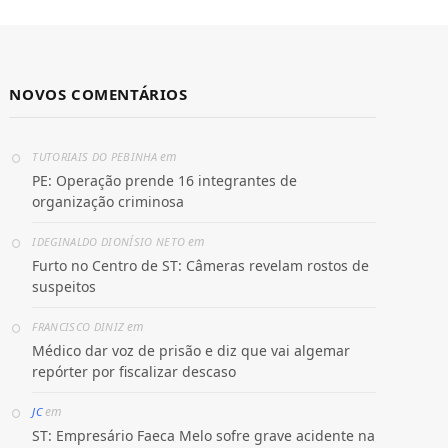
NOVOS COMENTÁRIOS
em
TUTORIAIS DO PEBINHA
PE: Operação prende 16 integrantes de
organização criminosa
em
IDEGINALDO DIONÍSIO NETO
Furto no Centro de ST: Câmeras revelam rostos de
suspeitos
em
FRANCISCO DINIZ
Médico dar voz de prisão e diz que vai algemar
repórter por fiscalizar descaso
em
JC
ST: Empresário Faeca Melo sofre grave acidente na