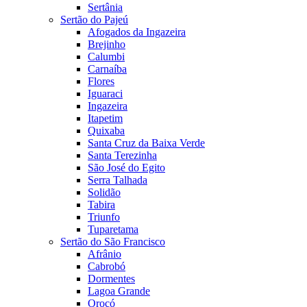
Sertânia
Sertão do Pajeú
Afogados da Ingazeira
Brejinho
Calumbi
Carnaíba
Flores
Iguaraci
Ingazeira
Itapetim
Quixaba
Santa Cruz da Baixa Verde
Santa Terezinha
São José do Egito
Serra Talhada
Solidão
Tabira
Triunfo
Tuparetama
Sertão do São Francisco
Afrânio
Cabrobó
Dormentes
Lagoa Grande
Orocó