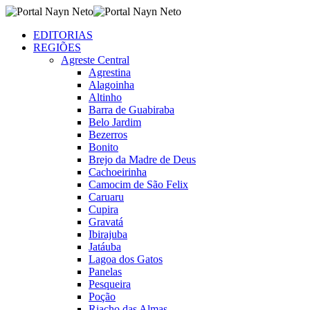
EDITORIAS
REGIÕES
Agreste Central
Agrestina
Alagoinha
Altinho
Barra de Guabiraba
Belo Jardim
Bezerros
Bonito
Brejo da Madre de Deus
Cachoeirinha
Camocim de São Felix
Caruaru
Cupira
Gravatá
Ibirajuba
Jatáuba
Lagoa dos Gatos
Panelas
Pesqueira
Poção
Riacho das Almas