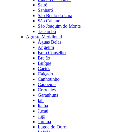
Sairé
Sanharó
São Bento do Una
São Caitano
São Joaquim do Monte
Tacaimbó
Agreste Meridional
Águas Belas
Angelim
Bom Conselho
Brejão
Buíque
Caetés
Calçado
Canhotinho
Capoeiras
Correntes
Garanhuns
Iati
Itaíba
Jucatí
Jupi
Jurema
Lagoa do Ouro