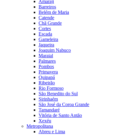
Amaraji
Barreiros
Belém de Maria
Catende
Chã Grande
Cortes
Escada
Gameleira
Jaqueira
Joaquim Nabuco
Maraial
Palmares
Pombos
Primavera
Quipapá
Ribeirão
Rio Formoso
São Benedito do Sul
Sirinhaém
São José da Coroa Grande
Tamandaré
Vitória de Santo Antão
Xexéu
Metropolitana
Abreu e Lima