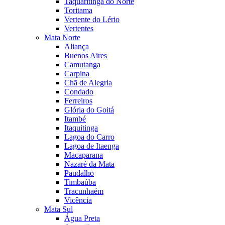
Taquaritinga do Norte
Toritama
Vertente do Lério
Vertentes
Mata Norte
Aliança
Buenos Aires
Camutanga
Carpina
Chã de Alegria
Condado
Ferreiros
Glória do Goitá
Itambé
Itaquitinga
Lagoa do Carro
Lagoa de Itaenga
Macaparana
Nazaré da Mata
Paudalho
Timbaúba
Tracunhaém
Vicência
Mata Sul
Água Preta