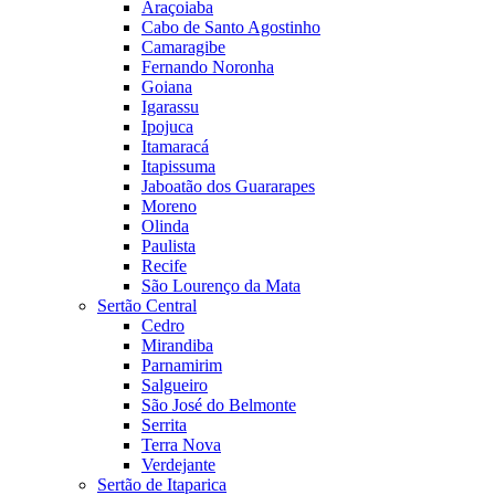
Araçoiaba
Cabo de Santo Agostinho
Camaragibe
Fernando Noronha
Goiana
Igarassu
Ipojuca
Itamaracá
Itapissuma
Jaboatão dos Guararapes
Moreno
Olinda
Paulista
Recife
São Lourenço da Mata
Sertão Central
Cedro
Mirandiba
Parnamirim
Salgueiro
São José do Belmonte
Serrita
Terra Nova
Verdejante
Sertão de Itaparica