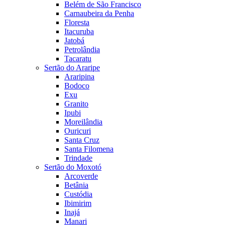
Belém de São Francisco
Carnaubeira da Penha
Floresta
Itacuruba
Jatobá
Petrolândia
Tacaratu
Sertão do Araripe
Araripina
Bodoco
Exu
Granito
Ipubi
Moreilândia
Ouricuri
Santa Cruz
Santa Filomena
Trindade
Sertão do Moxotó
Arcoverde
Betânia
Custódia
Ibimirim
Inajá
Manari