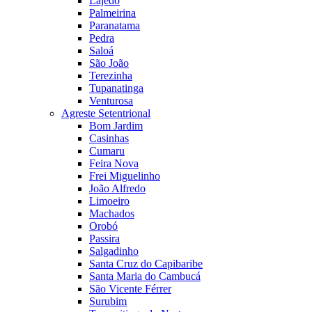
Lajedo
Palmeirina
Paranatama
Pedra
Saloá
São João
Terezinha
Tupanatinga
Venturosa
Agreste Setentrional
Bom Jardim
Casinhas
Cumaru
Feira Nova
Frei Miguelinho
João Alfredo
Limoeiro
Machados
Orobó
Passira
Salgadinho
Santa Cruz do Capibaribe
Santa Maria do Cambucá
São Vicente Férrer
Surubim