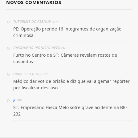
NOVOS COMENTÁRIOS
em
TUTORIAIS DO PEBINHA
PE: Operação prende 16 integrantes de organização
criminosa
em
IDEGINALDO DIONÍSIO NETO
Furto no Centro de ST: Câmeras revelam rostos de
suspeitos
em
FRANCISCO DINIZ
Médico dar voz de prisão e diz que vai algemar repórter
por fiscalizar descaso
em
JC
ST: Empresário Faeca Melo sofre grave acidente na BR-
232