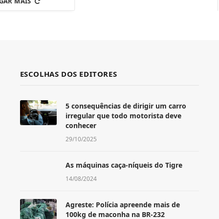
GAR MAIS
ESCOLHAS DOS EDITORES
5 consequências de dirigir um carro
irregular que todo motorista deve
conhecer
29/10/2025
As máquinas caça-níqueis do Tigre
14/08/2024
Agreste: Polícia apreende mais de
100kg de maconha na BR-232