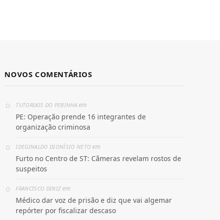
NOVOS COMENTÁRIOS
em
TUTORIAIS DO PEBINHA
PE: Operação prende 16 integrantes de
organização criminosa
em
IDEGINALDO DIONÍSIO NETO
Furto no Centro de ST: Câmeras revelam rostos de
suspeitos
em
FRANCISCO DINIZ
Médico dar voz de prisão e diz que vai algemar
repórter por fiscalizar descaso