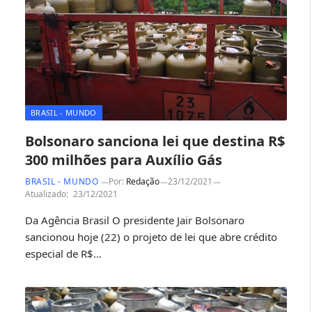
BRASIL - MUNDO
Bolsonaro sanciona lei que destina R$
300 milhões para Auxílio Gás
BRASIL - MUNDO
Por:
Redação
23/12/2021
Atualizado:
23/12/2021
Da Agência Brasil O presidente Jair Bolsonaro
sancionou hoje (22) o projeto de lei que abre crédito
especial de R$…