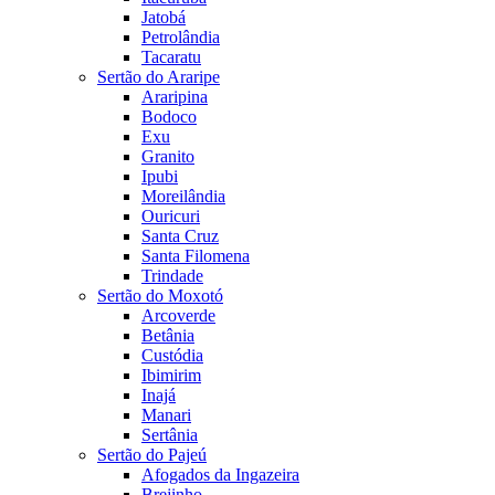
Jatobá
Petrolândia
Tacaratu
Sertão do Araripe
Araripina
Bodoco
Exu
Granito
Ipubi
Moreilândia
Ouricuri
Santa Cruz
Santa Filomena
Trindade
Sertão do Moxotó
Arcoverde
Betânia
Custódia
Ibimirim
Inajá
Manari
Sertânia
Sertão do Pajeú
Afogados da Ingazeira
Brejinho