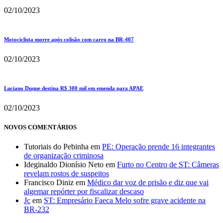
02/10/2023
Motociclista morre após colisão com carro na BR-407
02/10/2023
Luciano Duque destina R$ 300 mil em emenda para APAE
02/10/2023
NOVOS COMENTÁRIOS
Tutoriais do Pebinha
em
PE: Operação prende 16 integrantes
de organização criminosa
Ideginaldo Dionísio Neto
em
Furto no Centro de ST: Câmeras
revelam rostos de suspeitos
Francisco Diniz
em
Médico dar voz de prisão e diz que vai
algemar repórter por fiscalizar descaso
Jc
em
ST: Empresário Faeca Melo sofre grave acidente na
BR-232