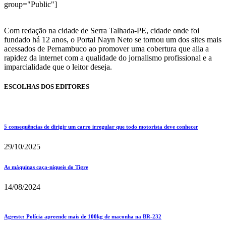
group="Public"]
Com redação na cidade de Serra Talhada-PE, cidade onde foi
fundado há 12 anos, o Portal Nayn Neto se tornou um dos sites mais
acessados de Pernambuco ao promover uma cobertura que alia a
rapidez da internet com a qualidade do jornalismo profissional e a
imparcialidade que o leitor deseja.
ESCOLHAS DOS EDITORES
5 consequências de dirigir um carro irregular que todo motorista deve conhecer
29/10/2025
As máquinas caça-níqueis do Tigre
14/08/2024
Agreste: Polícia apreende mais de 100kg de maconha na BR-232