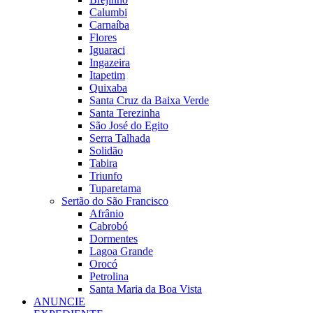
Calumbi
Carnaíba
Flores
Iguaraci
Ingazeira
Itapetim
Quixaba
Santa Cruz da Baixa Verde
Santa Terezinha
São José do Egito
Serra Talhada
Solidão
Tabira
Triunfo
Tuparetama
Sertão do São Francisco
Afrânio
Cabrobó
Dormentes
Lagoa Grande
Orocó
Petrolina
Santa Maria da Boa Vista
ANUNCIE