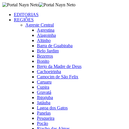
EDITORIAS
REGIÕES
Agreste Central
Agrestina
Alagoinha
Altinho
Barra de Guabiraba
Belo Jardim
Bezerros
Bonito
Brejo da Madre de Deus
Cachoeirinha
Camocim de São Felix
Caruaru
Cupira
Gravatá
Ibirajuba
Jatáuba
Lagoa dos Gatos
Panelas
Pesqueira
Poção
Riacho das Almas