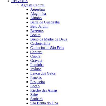
REGIÕES
Agreste Central
Agrestina
Alagoinha
Altinho
Barra de Guabiraba
Belo Jardim
Bezerros
Bonito
Brejo da Madre de Deus
Cachoeirinha
Camocim de São Felix
Caruaru
Cupira
Gravatá
Ibirajuba
Jatáuba
Lagoa dos Gatos
Panelas
Pesqueira
Poção
Riacho das Almas
Sairé
Sanharó
São Bento do Una