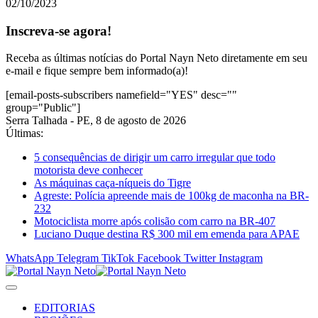
02/10/2023
Inscreva-se agora!
Receba as últimas notícias do Portal Nayn Neto diretamente em seu
e-mail e fique sempre bem informado(a)!
[email-posts-subscribers namefield="YES" desc=""
group="Public"]
Serra Talhada - PE, 8 de agosto de 2026
Últimas:
5 consequências de dirigir um carro irregular que todo
motorista deve conhecer
As máquinas caça-níqueis do Tigre
Agreste: Polícia apreende mais de 100kg de maconha na BR-
232
Motociclista morre após colisão com carro na BR-407
Luciano Duque destina R$ 300 mil em emenda para APAE
WhatsApp
Telegram
TikTok
Facebook
Twitter
Instagram
EDITORIAS