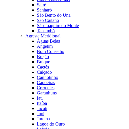
Sairé
Sanharó
São Bento do Una
São Caitano
São Joaquim do Monte
Tacaimbó
Agreste Meridional
Águas Belas
Angelim
Bom Conselho
Brejão
Buíque
Caetés
Calçado
Canhotinho
Capoeiras
Correntes
Garanhuns
Iati
Itaíba
Jucatí
Jupi
Jurema
Lagoa do Ouro