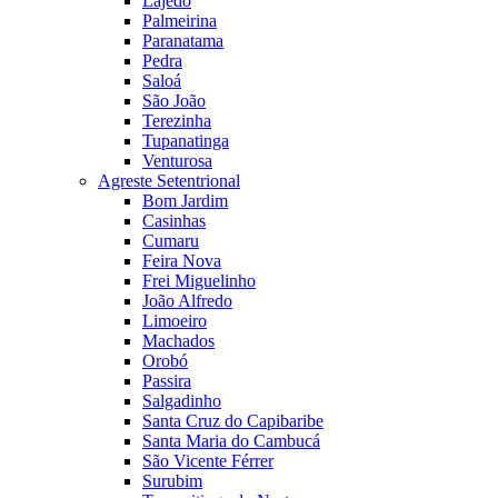
Lajedo
Palmeirina
Paranatama
Pedra
Saloá
São João
Terezinha
Tupanatinga
Venturosa
Agreste Setentrional
Bom Jardim
Casinhas
Cumaru
Feira Nova
Frei Miguelinho
João Alfredo
Limoeiro
Machados
Orobó
Passira
Salgadinho
Santa Cruz do Capibaribe
Santa Maria do Cambucá
São Vicente Férrer
Surubim