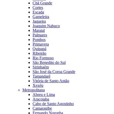
Chã Grande
Cortes
Escada
Gameleira
Jaqueira
Joaquim Nabuco
Maraial
Palmares
Pombos
Primavera
Quipapá
Ribeirão
Rio Formoso
São Benedito do Sul
Sirinhaém
São José da Coroa Grande
Tamandaré
Vitória de Santo Antão
Xexéu
Metropolitana
Abreu e Lima
Araçoiaba
Cabo de Santo Agostinho
Camaragibe
Fernando Noronha