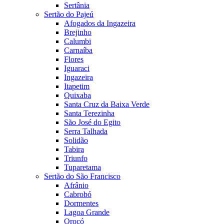
Sertânia
Sertão do Pajeú
Afogados da Ingazeira
Brejinho
Calumbi
Carnaíba
Flores
Iguaraci
Ingazeira
Itapetim
Quixaba
Santa Cruz da Baixa Verde
Santa Terezinha
São José do Egito
Serra Talhada
Solidão
Tabira
Triunfo
Tuparetama
Sertão do São Francisco
Afrânio
Cabrobó
Dormentes
Lagoa Grande
Orocó