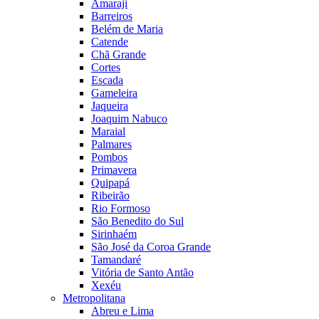
Amaraji
Barreiros
Belém de Maria
Catende
Chã Grande
Cortes
Escada
Gameleira
Jaqueira
Joaquim Nabuco
Maraial
Palmares
Pombos
Primavera
Quipapá
Ribeirão
Rio Formoso
São Benedito do Sul
Sirinhaém
São José da Coroa Grande
Tamandaré
Vitória de Santo Antão
Xexéu
Metropolitana
Abreu e Lima