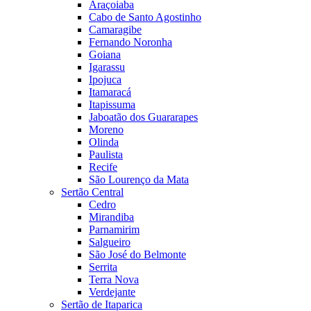
Araçoiaba
Cabo de Santo Agostinho
Camaragibe
Fernando Noronha
Goiana
Igarassu
Ipojuca
Itamaracá
Itapissuma
Jaboatão dos Guararapes
Moreno
Olinda
Paulista
Recife
São Lourenço da Mata
Sertão Central
Cedro
Mirandiba
Parnamirim
Salgueiro
São José do Belmonte
Serrita
Terra Nova
Verdejante
Sertão de Itaparica