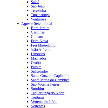
Saloá
São João
Terezinha
Tupanatinga
Venturosa
Agreste Setentrional
Bom Jardim
Casinhas
Cumaru
Feira Nova
Frei Miguelinho
João Alfredo
Limoeiro
Machados
Orobó
Passira
Salgadinho
Santa Cruz do Capibaribe
Santa Maria do Cambucá
São Vicente Férrer
Surubim
Taquaritinga do Norte
Toritama
Vertente do Lério
Vertentes