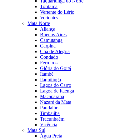
Taquaritinga do Norte
Toritama
Vertente do Lério
Vertentes
Mata Norte
Aliança
Buenos Aires
Camutanga
Carpina
Chã de Alegria
Condado
Ferreiros
Glória do Goitá
Itambé
Itaquitinga
Lagoa do Carro
Lagoa de Itaenga
Macaparana
Nazaré da Mata
Paudalho
Timbaúba
Tracunhaém
Vicência
Mata Sul
Água Preta