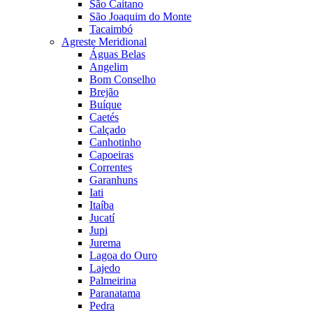
São Caitano
São Joaquim do Monte
Tacaimbó
Agreste Meridional
Águas Belas
Angelim
Bom Conselho
Brejão
Buíque
Caetés
Calçado
Canhotinho
Capoeiras
Correntes
Garanhuns
Iati
Itaíba
Jucatí
Jupi
Jurema
Lagoa do Ouro
Lajedo
Palmeirina
Paranatama
Pedra