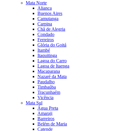
Mata Norte
Aliança
Buenos Aires
Camutanga
Carpina
Chã de Alegria
Condado
Ferreiros
Glória do Goitá
Itambé
Itaquitinga
Lagoa do Carro
Lagoa de Itaenga
Macaparana
Nazaré da Mata
Paudalho
Timbaúba
Tracunhaém
Vicência
Mata Sul
Água Preta
Amaraji
Barreiros
Belém de Maria
Catende