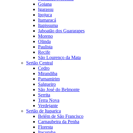
Goiana
Igarassu
Ipojuca
Itamaracá
Itapissuma
Jaboatão dos Guararapes
Moreno
Olinda
Paulista
Recife
São Lourenço da Mata
Sertão Central
Cedro
Mirandiba
Parnamirim
Salgueiro
São José do Belmonte
Serrita
Terra Nova
Verdejante
Sertão de Itaparica
Belém de São Francisco
Carnaubeira da Penha
Floresta
Itacuruba