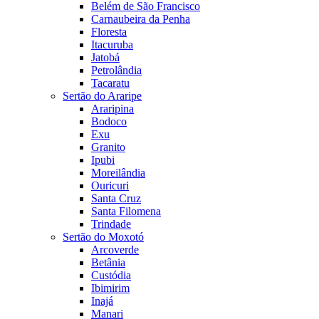
Belém de São Francisco
Carnaubeira da Penha
Floresta
Itacuruba
Jatobá
Petrolândia
Tacaratu
Sertão do Araripe
Araripina
Bodoco
Exu
Granito
Ipubi
Moreilândia
Ouricuri
Santa Cruz
Santa Filomena
Trindade
Sertão do Moxotó
Arcoverde
Betânia
Custódia
Ibimirim
Inajá
Manari