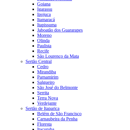
Goiana
Igarassu
Ipojuca
Itamaracá
Itapissuma
Jaboatão dos Guararapes
Moreno
Olinda
Paulista
Recife
São Lourenço da Mata
Sertão Central
Cedro
Mirandiba
Parnamirim
Salgueiro
São José do Belmonte
Serrita
Terra Nova
Verdejante
Sertão de Itaparica
Belém de São Francisco
Carnaubeira da Penha
Floresta
Itacuruba