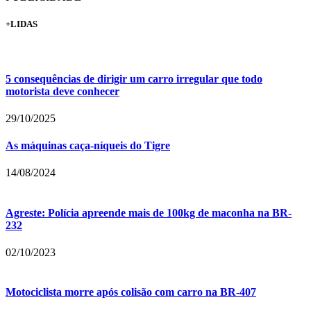
+LIDAS
5 consequências de dirigir um carro irregular que todo
motorista deve conhecer
29/10/2025
As máquinas caça-níqueis do Tigre
14/08/2024
Agreste: Polícia apreende mais de 100kg de maconha na BR-
232
02/10/2023
Motociclista morre após colisão com carro na BR-407