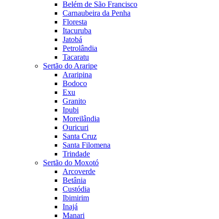
Belém de São Francisco
Carnaubeira da Penha
Floresta
Itacuruba
Jatobá
Petrolândia
Tacaratu
Sertão do Araripe
Araripina
Bodoco
Exu
Granito
Ipubi
Moreilândia
Ouricuri
Santa Cruz
Santa Filomena
Trindade
Sertão do Moxotó
Arcoverde
Betânia
Custódia
Ibimirim
Inajá
Manari