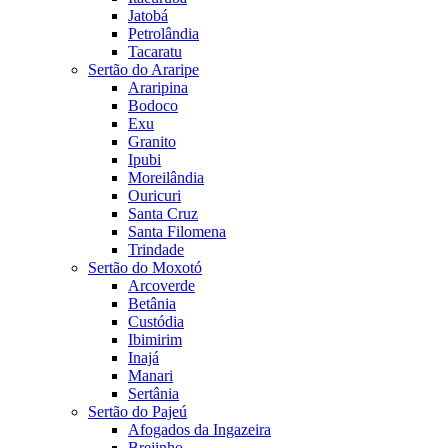
Jatobá
Petrolândia
Tacaratu
Sertão do Araripe
Araripina
Bodoco
Exu
Granito
Ipubi
Moreilândia
Ouricuri
Santa Cruz
Santa Filomena
Trindade
Sertão do Moxotó
Arcoverde
Betânia
Custódia
Ibimirim
Inajá
Manari
Sertânia
Sertão do Pajeú
Afogados da Ingazeira
Brejinho