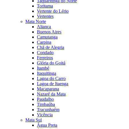
Taquaritinga do Norte
Toritama
Vertente do Lério
Vertentes
Mata Norte
Aliança
Buenos Aires
Camutanga
Carpina
Chã de Alegria
Condado
Ferreiros
Glória do Goitá
Itambé
Itaquitinga
Lagoa do Carro
Lagoa de Itaenga
Macaparana
Nazaré da Mata
Paudalho
Timbaúba
Tracunhaém
Vicência
Mata Sul
Água Preta