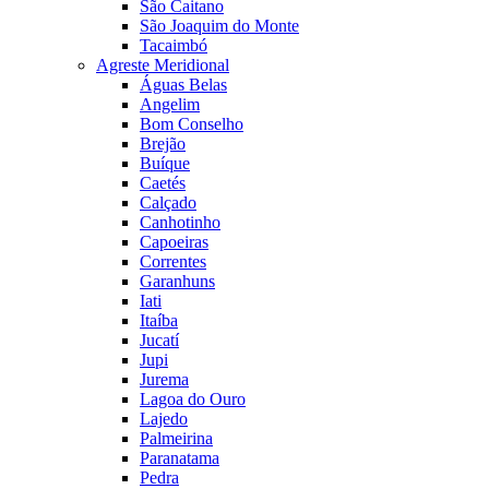
São Caitano
São Joaquim do Monte
Tacaimbó
Agreste Meridional
Águas Belas
Angelim
Bom Conselho
Brejão
Buíque
Caetés
Calçado
Canhotinho
Capoeiras
Correntes
Garanhuns
Iati
Itaíba
Jucatí
Jupi
Jurema
Lagoa do Ouro
Lajedo
Palmeirina
Paranatama
Pedra