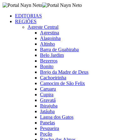
EDITORIAS
REGIÕES
Agreste Central
Agrestina
Alagoinha
Altinho
Barra de Guabiraba
Belo Jardim
Bezerros
Bonito
Brejo da Madre de Deus
Cachoeirinha
Camocim de São Felix
Caruaru
Cupira
Gravatá
Ibirajuba
Jatáuba
Lagoa dos Gatos
Panelas
Pesqueira
Poção
Riacho das Almas