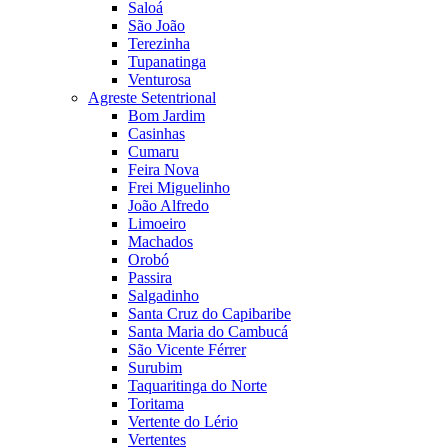
Saloá
São João
Terezinha
Tupanatinga
Venturosa
Agreste Setentrional
Bom Jardim
Casinhas
Cumaru
Feira Nova
Frei Miguelinho
João Alfredo
Limoeiro
Machados
Orobó
Passira
Salgadinho
Santa Cruz do Capibaribe
Santa Maria do Cambucá
São Vicente Férrer
Surubim
Taquaritinga do Norte
Toritama
Vertente do Lério
Vertentes