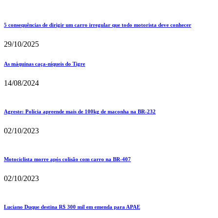
5 consequências de dirigir um carro irregular que todo motorista deve conhecer
29/10/2025
As máquinas caça-níqueis do Tigre
14/08/2024
Agreste: Polícia apreende mais de 100kg de maconha na BR-232
02/10/2023
Motociclista morre após colisão com carro na BR-407
02/10/2023
Luciano Duque destina R$ 300 mil em emenda para APAE