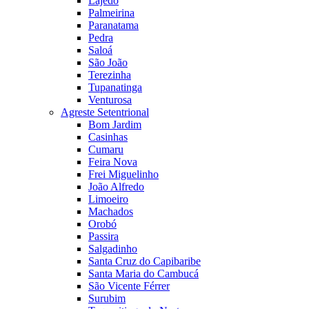
Lajedo
Palmeirina
Paranatama
Pedra
Saloá
São João
Terezinha
Tupanatinga
Venturosa
Agreste Setentrional
Bom Jardim
Casinhas
Cumaru
Feira Nova
Frei Miguelinho
João Alfredo
Limoeiro
Machados
Orobó
Passira
Salgadinho
Santa Cruz do Capibaribe
Santa Maria do Cambucá
São Vicente Férrer
Surubim