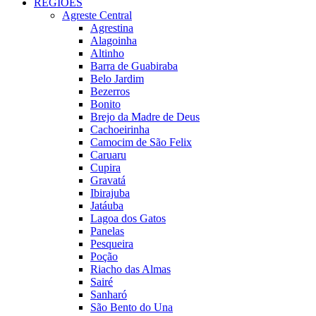
REGIÕES
Agreste Central
Agrestina
Alagoinha
Altinho
Barra de Guabiraba
Belo Jardim
Bezerros
Bonito
Brejo da Madre de Deus
Cachoeirinha
Camocim de São Felix
Caruaru
Cupira
Gravatá
Ibirajuba
Jatáuba
Lagoa dos Gatos
Panelas
Pesqueira
Poção
Riacho das Almas
Sairé
Sanharó
São Bento do Una