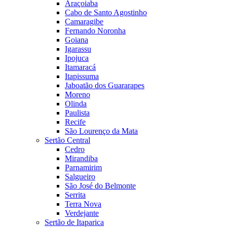
Araçoiaba
Cabo de Santo Agostinho
Camaragibe
Fernando Noronha
Goiana
Igarassu
Ipojuca
Itamaracá
Itapissuma
Jaboatão dos Guararapes
Moreno
Olinda
Paulista
Recife
São Lourenço da Mata
Sertão Central
Cedro
Mirandiba
Parnamirim
Salgueiro
São José do Belmonte
Serrita
Terra Nova
Verdejante
Sertão de Itaparica