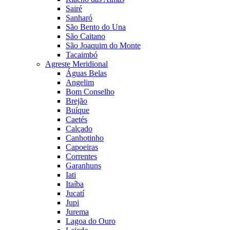
Sairé
Sanharó
São Bento do Una
São Caitano
São Joaquim do Monte
Tacaimbó
Agreste Meridional
Águas Belas
Angelim
Bom Conselho
Brejão
Buíque
Caetés
Calçado
Canhotinho
Capoeiras
Correntes
Garanhuns
Iati
Itaíba
Jucatí
Jupi
Jurema
Lagoa do Ouro