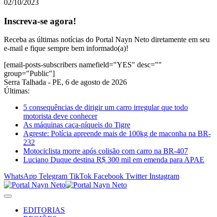
02/10/2023
Inscreva-se agora!
Receba as últimas notícias do Portal Nayn Neto diretamente em seu
e-mail e fique sempre bem informado(a)!
[email-posts-subscribers namefield="YES" desc=""
group="Public"]
Serra Talhada - PE, 6 de agosto de 2026
Últimas:
5 consequências de dirigir um carro irregular que todo
motorista deve conhecer
As máquinas caça-níqueis do Tigre
Agreste: Polícia apreende mais de 100kg de maconha na BR-
232
Motociclista morre após colisão com carro na BR-407
Luciano Duque destina R$ 300 mil em emenda para APAE
WhatsApp
Telegram
TikTok
Facebook
Twitter
Instagram
EDITORIAS