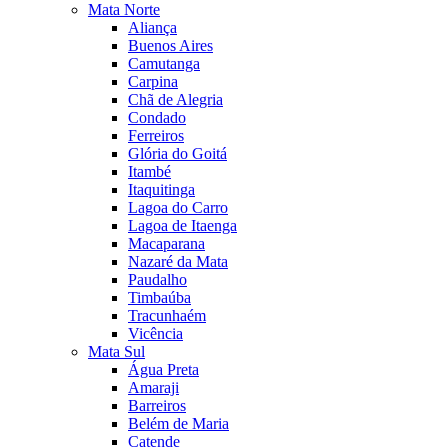
Mata Norte
Aliança
Buenos Aires
Camutanga
Carpina
Chã de Alegria
Condado
Ferreiros
Glória do Goitá
Itambé
Itaquitinga
Lagoa do Carro
Lagoa de Itaenga
Macaparana
Nazaré da Mata
Paudalho
Timbaúba
Tracunhaém
Vicência
Mata Sul
Água Preta
Amaraji
Barreiros
Belém de Maria
Catende