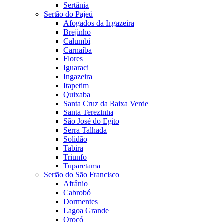
Sertânia
Sertão do Pajeú
Afogados da Ingazeira
Brejinho
Calumbi
Carnaíba
Flores
Iguaraci
Ingazeira
Itapetim
Quixaba
Santa Cruz da Baixa Verde
Santa Terezinha
São José do Egito
Serra Talhada
Solidão
Tabira
Triunfo
Tuparetama
Sertão do São Francisco
Afrânio
Cabrobó
Dormentes
Lagoa Grande
Orocó