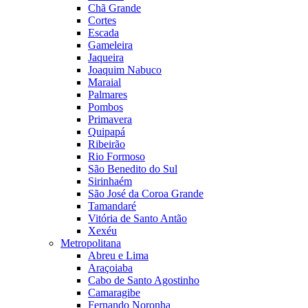
Chã Grande
Cortes
Escada
Gameleira
Jaqueira
Joaquim Nabuco
Maraial
Palmares
Pombos
Primavera
Quipapá
Ribeirão
Rio Formoso
São Benedito do Sul
Sirinhaém
São José da Coroa Grande
Tamandaré
Vitória de Santo Antão
Xexéu
Metropolitana
Abreu e Lima
Araçoiaba
Cabo de Santo Agostinho
Camaragibe
Fernando Noronha