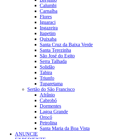
Calumbi
Carnaíba
Flores
Iguaraci
Ingazeira
Itapetim
Quixaba
Santa Cruz da Baixa Verde
Santa Terezinha
São José do Egito
Serra Talhada
Solidão
Tabira
Triunfo
Tuparetama
Sertão do São Francisco
Afrânio
Cabrobó
Dormentes
Lagoa Grande
Orocó
Petrolina
Santa Maria da Boa Vista
ANUNCIE