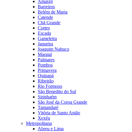
Amaraji
Barreiros
Belém de Maria
Catende
Chã Grande
Cortes
Escada
Gameleira
Jaqueira
Joaquim Nabuco
Maraial
Palmares
Pombos
Primavera
Quipapá
Ribeirão
Rio Formoso
São Benedito do Sul
Sirinhaém
São José da Coroa Grande
Tamandaré
Vitória de Santo Antão
Xexéu
Metropolitana
Abreu e Lima