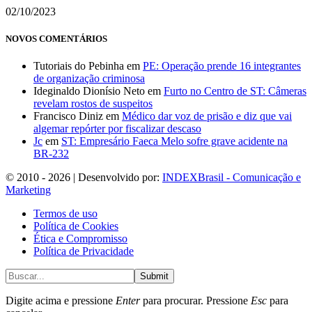
02/10/2023
NOVOS COMENTÁRIOS
Tutoriais do Pebinha
em
PE: Operação prende 16 integrantes
de organização criminosa
Ideginaldo Dionísio Neto
em
Furto no Centro de ST: Câmeras
revelam rostos de suspeitos
Francisco Diniz
em
Médico dar voz de prisão e diz que vai
algemar repórter por fiscalizar descaso
Jc
em
ST: Empresário Faeca Melo sofre grave acidente na
BR-232
© 2010 - 2026 | Desenvolvido por:
INDEXBrasil - Comunicação e
Marketing
Termos de uso
Política de Cookies
Ética e Compromisso
Política de Privacidade
Submit
Digite acima e pressione
Enter
para procurar. Pressione
Esc
para