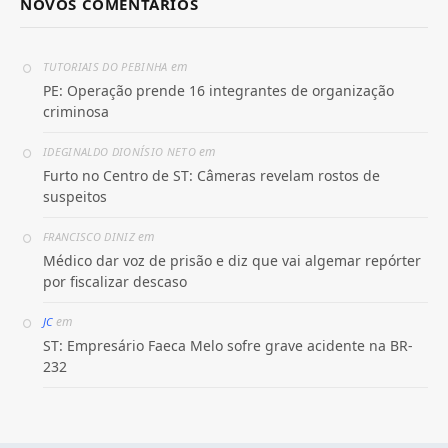
NOVOS COMENTÁRIOS
em
TUTORIAIS DO PEBINHA
PE: Operação prende 16 integrantes de organização
criminosa
em
IDEGINALDO DIONÍSIO NETO
Furto no Centro de ST: Câmeras revelam rostos de
suspeitos
em
FRANCISCO DINIZ
Médico dar voz de prisão e diz que vai algemar repórter
por fiscalizar descaso
em
JC
ST: Empresário Faeca Melo sofre grave acidente na BR-
232