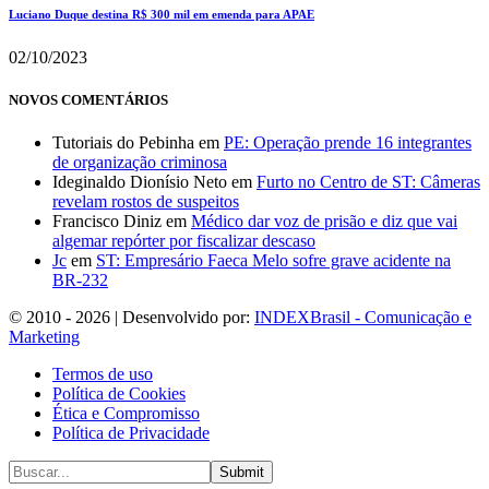
Luciano Duque destina R$ 300 mil em emenda para APAE
02/10/2023
NOVOS COMENTÁRIOS
Tutoriais do Pebinha
em
PE: Operação prende 16 integrantes
de organização criminosa
Ideginaldo Dionísio Neto
em
Furto no Centro de ST: Câmeras
revelam rostos de suspeitos
Francisco Diniz
em
Médico dar voz de prisão e diz que vai
algemar repórter por fiscalizar descaso
Jc
em
ST: Empresário Faeca Melo sofre grave acidente na
BR-232
© 2010 - 2026 | Desenvolvido por:
INDEXBrasil - Comunicação e
Marketing
Termos de uso
Política de Cookies
Ética e Compromisso
Política de Privacidade
Submit