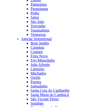
Lajedo
Palmeirina
Paranatama
Pedra
Saloá
São João
Terezinha
Tupanatinga
Venturosa
Agreste Setentrional
Bom Jardim
Casinhas
Cumaru
Feira Nova
Frei Miguelinho
João Alfredo
Limoeiro
Machados
Orobó
Passira
Salgadinho
Santa Cruz do Capibaribe
Santa Maria do Cambucá
São Vicente Férrer
Surubim