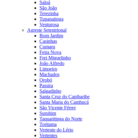
Saloá
São João
Terezinha
Tupanatinga
Venturosa
Agreste Setentrional
Bom Jardim
Casinhas
Cumaru
Feira Nova
Frei Miguelinho
João Alfredo
Limoeiro
Machados
Orobó
Passira
Salgadinho
Santa Cruz do Capibaribe
Santa Maria do Cambucá
São Vicente Férrer
Surubim
Taquaritinga do Norte
Toritama
Vertente do Lério
Vertentes