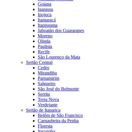
Goiana
Igarassu
Ipojuca
Itamaracá
Itapissuma
Jaboatão dos Guararapes
Moreno
Olinda
Paulista
Recife
São Lourenço da Mata
Sertão Central
Cedro
Mirandiba
Parnamirim
Salgueiro
São José do Belmonte
Serrita
Terra Nova
Verdejante
Sertão de Itaparica
Belém de São Francisco
Carnaubeira da Penha
Floresta
Itacuruba