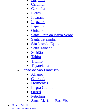
Calumbi
Carnaíba
Flores
Iguaraci
Ingazeira
Itapetim
Quixaba
Santa Cruz da Baixa Verde
Santa Terezinha
São José do Egito
Serra Talhada
Solidão
Tabira
Triunfo
Tuparetama
Sertão do São Francisco
Afrânio
Cabrobó
Dormentes
Lagoa Grande
Orocó
Petrolina
Santa Maria da Boa Vista
ANUNCIE