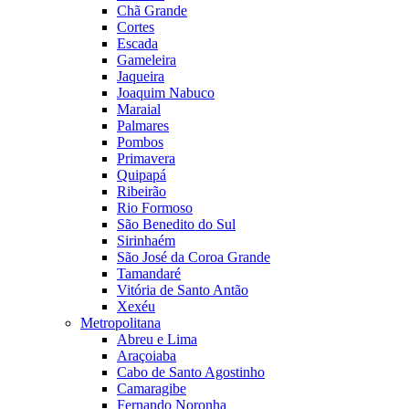
Chã Grande
Cortes
Escada
Gameleira
Jaqueira
Joaquim Nabuco
Maraial
Palmares
Pombos
Primavera
Quipapá
Ribeirão
Rio Formoso
São Benedito do Sul
Sirinhaém
São José da Coroa Grande
Tamandaré
Vitória de Santo Antão
Xexéu
Metropolitana
Abreu e Lima
Araçoiaba
Cabo de Santo Agostinho
Camaragibe
Fernando Noronha