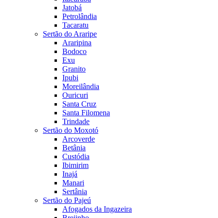
Jatobá
Petrolândia
Tacaratu
Sertão do Araripe
Araripina
Bodoco
Exu
Granito
Ipubi
Moreilândia
Ouricuri
Santa Cruz
Santa Filomena
Trindade
Sertão do Moxotó
Arcoverde
Betânia
Custódia
Ibimirim
Inajá
Manari
Sertânia
Sertão do Pajeú
Afogados da Ingazeira
Brejinho