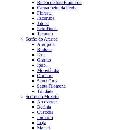
Belém de São Francisco
Carnaubeira da Penha
Floresta
Itacuruba
Jatobá
Petrolândia
Tacaratu
Sertão do Araripe
Araripina
Bodoco
Exu
Granito
Ipubi
Moreilândia
Ouricuri
Santa Cruz
Santa Filomena
Trindade
Sertão do Moxotó
Arcoverde
Betânia
Custódia
Ibimirim
Inajá
Manari