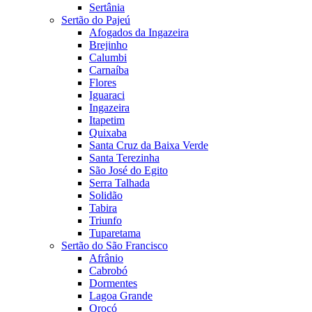
Sertânia
Sertão do Pajeú
Afogados da Ingazeira
Brejinho
Calumbi
Carnaíba
Flores
Iguaraci
Ingazeira
Itapetim
Quixaba
Santa Cruz da Baixa Verde
Santa Terezinha
São José do Egito
Serra Talhada
Solidão
Tabira
Triunfo
Tuparetama
Sertão do São Francisco
Afrânio
Cabrobó
Dormentes
Lagoa Grande
Orocó