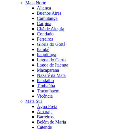
Mata Norte
Aliança
Buenos Aires
Camutanga
Carpina
Chã de Alegria
Condado
Ferreiros
Glória do Goitá
Itambé
Itaquitinga
Lagoa do Carro
Lagoa de Itaenga
Macaparana
Nazaré da Mata
Paudalho
Timbaúba
Tracunhaém
Vicência
Mata Sul
Água Preta
Amaraji
Barreiros
Belém de Maria
Catende