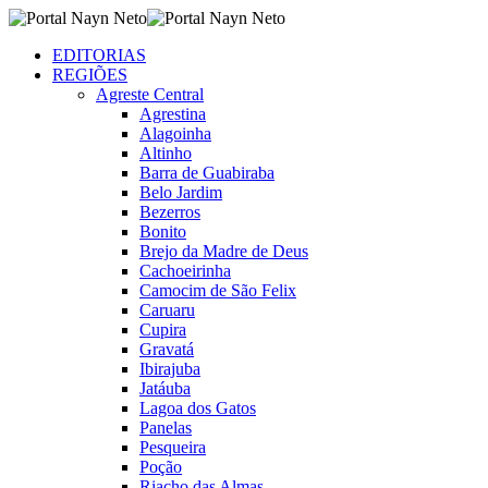
EDITORIAS
REGIÕES
Agreste Central
Agrestina
Alagoinha
Altinho
Barra de Guabiraba
Belo Jardim
Bezerros
Bonito
Brejo da Madre de Deus
Cachoeirinha
Camocim de São Felix
Caruaru
Cupira
Gravatá
Ibirajuba
Jatáuba
Lagoa dos Gatos
Panelas
Pesqueira
Poção
Riacho das Almas