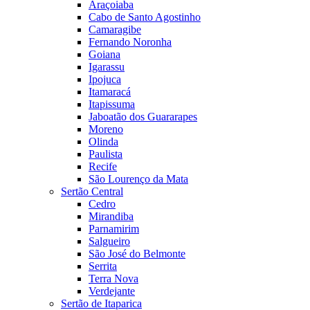
Araçoiaba
Cabo de Santo Agostinho
Camaragibe
Fernando Noronha
Goiana
Igarassu
Ipojuca
Itamaracá
Itapissuma
Jaboatão dos Guararapes
Moreno
Olinda
Paulista
Recife
São Lourenço da Mata
Sertão Central
Cedro
Mirandiba
Parnamirim
Salgueiro
São José do Belmonte
Serrita
Terra Nova
Verdejante
Sertão de Itaparica