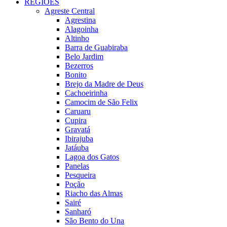
REGIÕES
Agreste Central
Agrestina
Alagoinha
Altinho
Barra de Guabiraba
Belo Jardim
Bezerros
Bonito
Brejo da Madre de Deus
Cachoeirinha
Camocim de São Felix
Caruaru
Cupira
Gravatá
Ibirajuba
Jatáuba
Lagoa dos Gatos
Panelas
Pesqueira
Poção
Riacho das Almas
Sairé
Sanharó
São Bento do Una