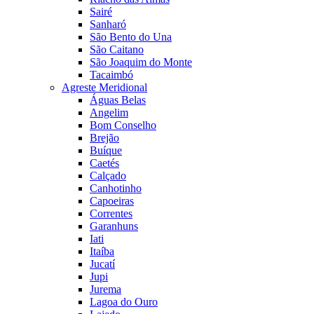
Sairé
Sanharó
São Bento do Una
São Caitano
São Joaquim do Monte
Tacaimbó
Agreste Meridional
Águas Belas
Angelim
Bom Conselho
Brejão
Buíque
Caetés
Calçado
Canhotinho
Capoeiras
Correntes
Garanhuns
Iati
Itaíba
Jucatí
Jupi
Jurema
Lagoa do Ouro