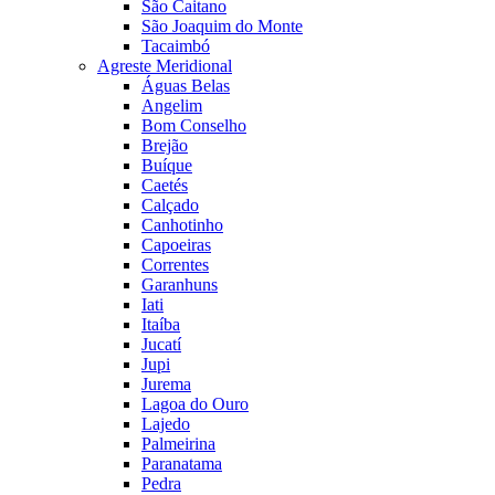
São Caitano
São Joaquim do Monte
Tacaimbó
Agreste Meridional
Águas Belas
Angelim
Bom Conselho
Brejão
Buíque
Caetés
Calçado
Canhotinho
Capoeiras
Correntes
Garanhuns
Iati
Itaíba
Jucatí
Jupi
Jurema
Lagoa do Ouro
Lajedo
Palmeirina
Paranatama
Pedra