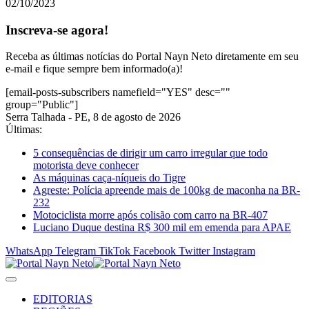
02/10/2023
Inscreva-se agora!
Receba as últimas notícias do Portal Nayn Neto diretamente em seu
e-mail e fique sempre bem informado(a)!
[email-posts-subscribers namefield="YES" desc=""
group="Public"]
Serra Talhada - PE, 8 de agosto de 2026
Últimas:
5 consequências de dirigir um carro irregular que todo
motorista deve conhecer
As máquinas caça-níqueis do Tigre
Agreste: Polícia apreende mais de 100kg de maconha na BR-
232
Motociclista morre após colisão com carro na BR-407
Luciano Duque destina R$ 300 mil em emenda para APAE
WhatsApp
Telegram
TikTok
Facebook
Twitter
Instagram
EDITORIAS