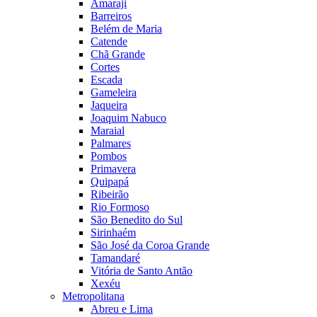
Amaraji
Barreiros
Belém de Maria
Catende
Chã Grande
Cortes
Escada
Gameleira
Jaqueira
Joaquim Nabuco
Maraial
Palmares
Pombos
Primavera
Quipapá
Ribeirão
Rio Formoso
São Benedito do Sul
Sirinhaém
São José da Coroa Grande
Tamandaré
Vitória de Santo Antão
Xexéu
Metropolitana
Abreu e Lima