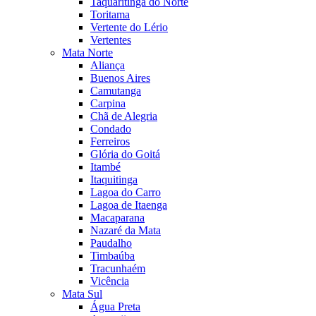
Taquaritinga do Norte
Toritama
Vertente do Lério
Vertentes
Mata Norte
Aliança
Buenos Aires
Camutanga
Carpina
Chã de Alegria
Condado
Ferreiros
Glória do Goitá
Itambé
Itaquitinga
Lagoa do Carro
Lagoa de Itaenga
Macaparana
Nazaré da Mata
Paudalho
Timbaúba
Tracunhaém
Vicência
Mata Sul
Água Preta