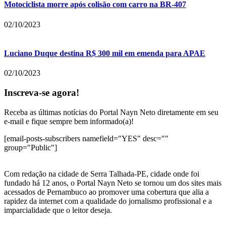
Motociclista morre após colisão com carro na BR-407
02/10/2023
Luciano Duque destina R$ 300 mil em emenda para APAE
02/10/2023
Inscreva-se agora!
Receba as últimas notícias do Portal Nayn Neto diretamente em seu
e-mail e fique sempre bem informado(a)!
[email-posts-subscribers namefield="YES" desc=""
group="Public"]
Com redação na cidade de Serra Talhada-PE, cidade onde foi
fundado há 12 anos, o Portal Nayn Neto se tornou um dos sites mais
acessados de Pernambuco ao promover uma cobertura que alia a
rapidez da internet com a qualidade do jornalismo profissional e a
imparcialidade que o leitor deseja.