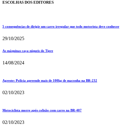
ESCOLHAS DOS EDITORES
5 consequências de dirigir um carro irregular que todo motorista deve conhecer
29/10/2025
As máquinas caça-níqueis do Tigre
14/08/2024
Agreste: Polícia apreende mais de 100kg de maconha na BR-232
02/10/2023
Motociclista morre após colisão com carro na BR-407
02/10/2023